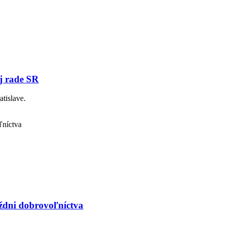
j rade SR
tislave.
ždni dobrovoľníctva