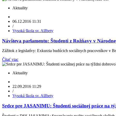
Aktuality
06.12.2016 11:31
/
Vysoká škola sv. Alžbety
Návšteva parlamentu: Študenti z Rožňavy v Národne
Zážitok z legislatívy: Exkurzia budúcich sociálnych pracovníkov v Bra
Čítať viac
Aktuality
22.09.2016 11:29
/
Vysoká škola sv. Alžbety
Srdce pre JASANIMU: Študenti sociálnej práce na tý
Študenti v DSS JASANIMA: Spoznávanie reality sociálnych služieb.