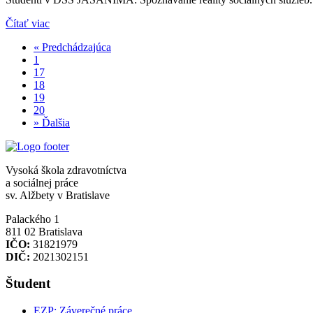
Čítať viac
«
Predchádzajúca
1
17
18
19
20
»
Ďalšia
Vysoká škola zdravotníctva
a sociálnej práce
sv. Alžbety v Bratislave
Palackého 1
811 02 Bratislava
IČO:
31821979
DIČ:
2021302151
Študent
EZP: Záverečné práce