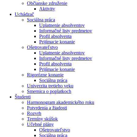
Občianske združenie
Aktivity
Uchádzač
Sociálna práca
Uplatnenie absolventov
Informačné listy predmetov
Profil absolventa
Prijímacie konanie
Ošetrovateľstvo
Uplatnenie absolventov
Informačné listy predmetov
Profil absolventa
Prijímacie konanie
Rigorózne konanie
Sociálna práca
Univerzita tretieho veku
Smernica o poplatkoch
Študenti
Harmonogram akademického roku
Potvrdenia a žiadosti
Rozvrh
Termíny skúšok
Učebné plány
Ošetrovateľstvo
Sociálna práca