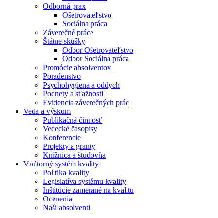
Odborná prax
Ošetrovateľstvo
Sociálna práca
Záverečné práce
Štátne skúšky
Odbor Ošetrovateľstvo
Odbor Sociálna práca
Promócie absolventov
Poradenstvo
Psychohygiena a oddych
Podnety a sťažnosti
Evidencia záverečných prác
Veda a výskum
Publikačná činnosť
Vedecké časopisy
Konferencie
Projekty a granty
Knižnica a študovňa
Vnútorný systém kvality
Politika kvality
Legislatíva systému kvality
Inštitúcie zamerané na kvalitu
Ocenenia
Naši absolventi