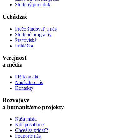
Študijný poriadok
Uchádzač
Prečo študovať u nás
Študijné programy
Pracoviská
Prihláška
Verejnosť
a média
PR Kontakt
Napísali o nás
Kontakty
Rozvojové
a humanitárne projekty
Naša misia
Kde pôsobíme
Chceš sa pridať?
Podporte nás