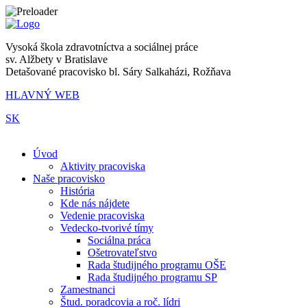
Vysoká škola zdravotníctva a sociálnej práce
sv. Alžbety v Bratislave
Detašované pracovisko bl. Sáry Salkaházi, Rožňava
HLAVNÝ WEB
SK
|
Úvod
Aktivity pracoviska
Naše pracovisko
História
Kde nás nájdete
Vedenie pracoviska
Vedecko-tvorivé tímy
Sociálna práca
Ošetrovateľstvo
Rada študijného programu OŠE
Rada študijného programu SP
Zamestnanci
Štud. poradcovia a roč. lídri