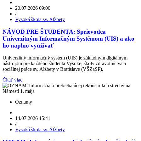
20.07.2026 09:00
/
Vysoká škola sv. Alžbety
NÁVOD PRE ŠTUDENTA: Sprievodca
Univerzitným Informačným Systémom (UIS) a ako
ho naplno využívať
Univerzitný informačný systém (UIS) je základným digitálnym
nástrojom pre každého študenta Vysokej školy zdravotníctva a
sociálnej práce sv. Alžbety v Bratislave (VŠZaSP).
Čítať viac
Oznamy
14.07.2026 15:41
/
Vysoká škola sv. Alžbety