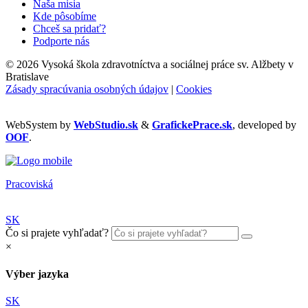
Naša misia
Kde pôsobíme
Chceš sa pridať?
Podporte nás
©
2026 Vysoká škola zdravotníctva a sociálnej práce sv. Alžbety v
Bratislave
Zásady spracúvania osobných údajov
|
Cookies
WebSystem by
WebStudio.sk
&
GrafickePrace.sk
, developed by
OOF
.
Pracoviská
SK
Čo si prajete vyhľadať?
×
Výber jazyka
SK