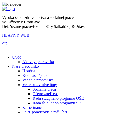
Vysoká škola zdravotníctva a sociálnej práce
sv. Alžbety v Bratislave
Detašované pracovisko bl. Sáry Salkaházi, Rožňava
HLAVNÝ WEB
SK
|
Úvod
Aktivity pracoviska
Naše pracovisko
História
Kde nás nájdete
Vedenie pracoviska
Vedecko-tvorivé tímy
Sociálna práca
Ošetrovateľstvo
Rada študijného programu OŠE
Rada študijného programu SP
Zamestnanci
Štud. poradcovia a roč. lídri