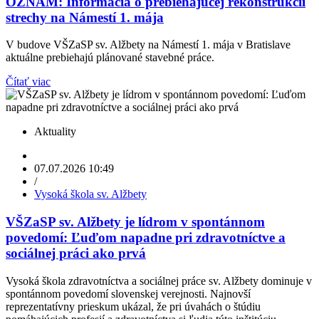
OZNAM: Informácia o prebiehajúcej rekonštrukcii
strechy na Námestí 1. mája
V budove VŠZaSP sv. Alžbety na Námestí 1. mája v Bratislave
aktuálne prebiehajú plánované stavebné práce.
Čítať viac
Aktuality
07.07.2026 10:49
/
Vysoká škola sv. Alžbety
VŠZaSP sv. Alžbety je lídrom v spontánnom
povedomí: Ľuďom napadne pri zdravotníctve a
sociálnej práci ako prvá
Vysoká škola zdravotníctva a sociálnej práce sv. Alžbety dominuje v
spontánnom povedomí slovenskej verejnosti. Najnovší
reprezentatívny prieskum ukázal, že pri úvahách o štúdiu