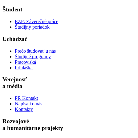
Študent
EZP: Záverečné práce
Študijný poriadok
Uchádzač
Prečo študovať u nás
Študijné programy
Pracoviská
Prihláška
Verejnosť
a média
PR Kontakt
Napísali o nás
Kontakty
Rozvojové
a humanitárne projekty