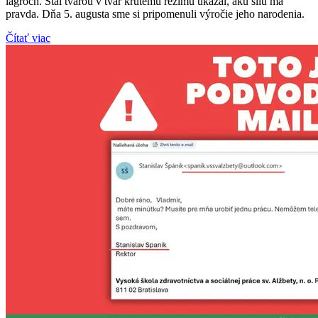
lágroch. Stál tvárou v tvár krutému režimu ukázal, akú silu má
pravda. Dňa 5. augusta sme si pripomenuli výročie jeho narodenia.
Čítať viac