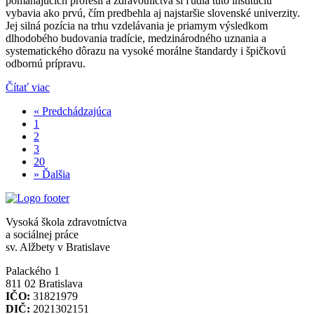
pomáhajúcich profesií a zdravotníctva si ľudia túto inštitúciu
vybavia ako prvú, čím predbehla aj najstaršie slovenské univerzity.
Jej silná pozícia na trhu vzdelávania je priamym výsledkom
dlhodobého budovania tradície, medzinárodného uznania a
systematického dôrazu na vysoké morálne štandardy i špičkovú
odbornú prípravu.
Čítať viac
«
Predchádzajúca
1
2
3
20
»
Ďalšia
Vysoká škola zdravotníctva
a sociálnej práce
sv. Alžbety v Bratislave
Palackého 1
811 02 Bratislava
IČO:
31821979
DIČ:
2021302151