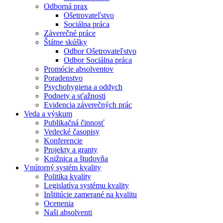
Odborná prax
Ošetrovateľstvo
Sociálna práca
Záverečné práce
Štátne skúšky
Odbor Ošetrovateľstvo
Odbor Sociálna práca
Promócie absolventov
Poradenstvo
Psychohygiena a oddych
Podnety a sťažnosti
Evidencia záverečných prác
Veda a výskum
Publikačná činnosť
Vedecké časopisy
Konferencie
Projekty a granty
Knižnica a študovňa
Vnútorný systém kvality
Politika kvality
Legislatíva systému kvality
Inštitúcie zamerané na kvalitu
Ocenenia
Naši absolventi