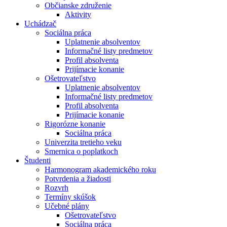
Občianske združenie
Aktivity
Uchádzač
Sociálna práca
Uplatnenie absolventov
Informačné listy predmetov
Profil absolventa
Prijímacie konanie
Ošetrovateľstvo
Uplatnenie absolventov
Informačné listy predmetov
Profil absolventa
Prijímacie konanie
Rigorózne konanie
Sociálna práca
Univerzita tretieho veku
Smernica o poplatkoch
Študenti
Harmonogram akademického roku
Potvrdenia a žiadosti
Rozvrh
Termíny skúšok
Učebné plány
Ošetrovateľstvo
Sociálna práca