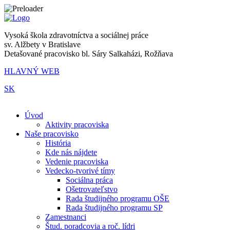
Vysoká škola zdravotníctva a sociálnej práce
sv. Alžbety v Bratislave
Detašované pracovisko bl. Sáry Salkaházi, Rožňava
HLAVNÝ WEB
SK
|
Úvod
Aktivity pracoviska
Naše pracovisko
História
Kde nás nájdete
Vedenie pracoviska
Vedecko-tvorivé tímy
Sociálna práca
Ošetrovateľstvo
Rada študijného programu OŠE
Rada študijného programu SP
Zamestnanci
Štud. poradcovia a roč. lídri