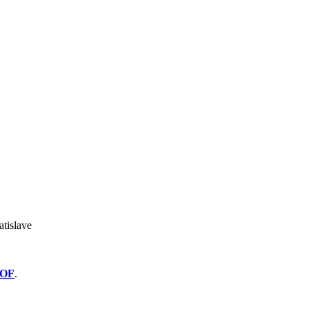
atislave
OF
.