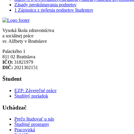
Zásady preskúmavania podnetov
1 Zápisnica z riešenia podnetov študentov
Vysoká škola zdravotníctva
a sociálnej práce
sv. Alžbety v Bratislave
Palackého 1
811 02 Bratislava
IČO:
31821979
DIČ:
2021302151
Študent
EZP: Záverečné práce
Študijný poriadok
Uchádzač
Prečo študovať u nás
Študijné programy
Pracoviská