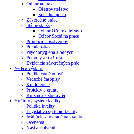
Odborná prax
Ošetrovateľstvo
Sociálna práca
Záverečné práce
Štátne skúšky
Odbor Ošetrovateľstvo
Odbor Sociálna práca
Promócie absolventov
Poradenstvo
Psychohygiena a oddych
Podnety a sťažnosti
Evidencia záverečných prác
Veda a výskum
Publikačná činnosť
Vedecké časopisy
Konferencie
Projekty a granty
Knižnica a študovňa
Vnútorný systém kvality
Politika kvality
Legislatíva systému kvality
Inštitúcie zamerané na kvalitu
Ocenenia
Naši absolventi