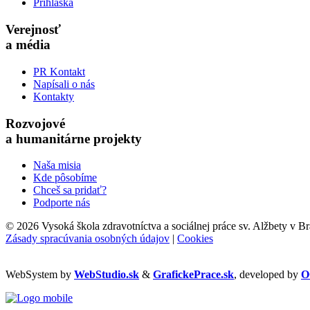
Prihláška
Verejnosť
a média
PR Kontakt
Napísali o nás
Kontakty
Rozvojové
a humanitárne projekty
Naša misia
Kde pôsobíme
Chceš sa pridať?
Podporte nás
©
2026 Vysoká škola zdravotníctva a sociálnej práce sv. Alžbety v Br
Zásady spracúvania osobných údajov
|
Cookies
WebSystem by
WebStudio.sk
&
GrafickePrace.sk
, developed by
O