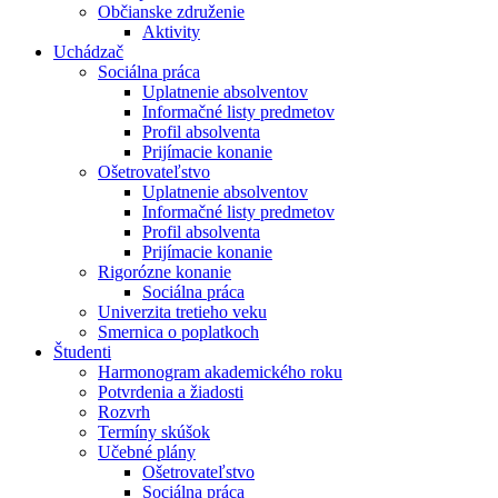
Občianske združenie
Aktivity
Uchádzač
Sociálna práca
Uplatnenie absolventov
Informačné listy predmetov
Profil absolventa
Prijímacie konanie
Ošetrovateľstvo
Uplatnenie absolventov
Informačné listy predmetov
Profil absolventa
Prijímacie konanie
Rigorózne konanie
Sociálna práca
Univerzita tretieho veku
Smernica o poplatkoch
Študenti
Harmonogram akademického roku
Potvrdenia a žiadosti
Rozvrh
Termíny skúšok
Učebné plány
Ošetrovateľstvo
Sociálna práca