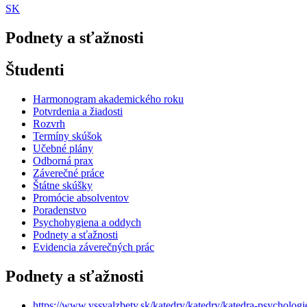
SK
Podnety a sťažnosti
Študenti
Harmonogram akademického roku
Potvrdenia a žiadosti
Rozvrh
Termíny skúšok
Učebné plány
Odborná prax
Záverečné práce
Štátne skúšky
Promócie absolventov
Poradenstvo
Psychohygiena a oddych
Podnety a sťažnosti
Evidencia záverečných prác
Podnety a sťažnosti
https://www.vssvalzbety.sk/katedry/katedry/katedra-psychologi