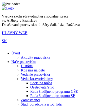
Vysoká škola zdravotníctva a sociálnej práce
sv. Alžbety v Bratislave
Detašované pracovisko bl. Sáry Salkaházi, Rožňava
HLAVNÝ WEB
SK
|
Úvod
Aktivity pracoviska
Naše pracovisko
História
Kde nás nájdete
Vedenie pracoviska
Vedecko-tvorivé tímy
Sociálna práca
Ošetrovateľstvo
Rada študijného programu OŠE
Rada študijného programu SP
Zamestnanci
Štud. poradcovia a roč. lídri