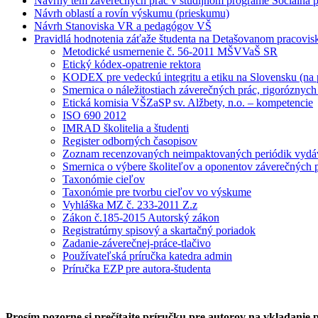
Návrhy tém záverečných prác v študijnom programe Sociálna p
Návrh oblastí a rovín výskumu (prieskumu)
Návrh Stanoviska VR a pedagógov VŠ
Pravidlá hodnotenia záťaže študenta na Detašovanom pracovis
Metodické usmernenie č. 56-2011 MŠVVaŠ SR
Etický kódex-opatrenie rektora
KODEX pre vedeckú integritu a etiku na Slovensku (na
Smernica o náležitostiach záverečných prác, rigoróznych pr
Etická komisia VŠZaSP sv. Alžbety, n.o. – kompetencie
ISO 690 2012
IMRAD školitelia a študenti
Register odborných časopisov
Zoznam recenzovaných neimpaktovaných periódik vydáv
Smernica o výbere školiteľov a oponentov záverečných 
Taxonómie cieľov
Taxonómie pre tvorbu cieľov vo výskume
Vyhláška MZ č. 233-2011 Z.z
Zákon č.185-2015 Autorský zákon
Registratúrny spisový a skartačný poriadok
Zadanie-záverečnej-práce-tlačivo
Používateľská príručka katedra admin
Príručka EZP pre autora-študenta
Prosím pozorne si prečítajte príručku pre autorov na vkladanie 