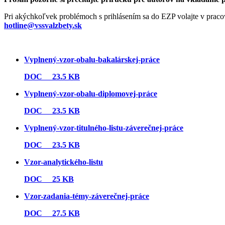
Pri akýchkoľvek problémoch s prihlásením sa do EZP volajte v pracov
hotline@vssvalzbety.sk
Vyplnený-vzor-obalu-bakalárskej-práce
DOC
23.5 KB
Vyplnený-vzor-obalu-diplomovej-práce
DOC
23.5 KB
Vyplnený-vzor-titulného-listu-záverečnej-práce
DOC
23.5 KB
Vzor-analytického-listu
DOC
25 KB
Vzor-zadania-témy-záverečnej-práce
DOC
27.5 KB