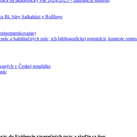
ráca na akademický rok 2024-2025 – zahraniční študenti
ku Bl. Sáry Salkaházi v Rožňave
 pripomienkovanie)
ác a habilitačných prác, ich bibliografickej registrácii, kontrole origi
aných v Českej republike
prác
prác do Evidencie záverečných prác a riaďte sa ňou.