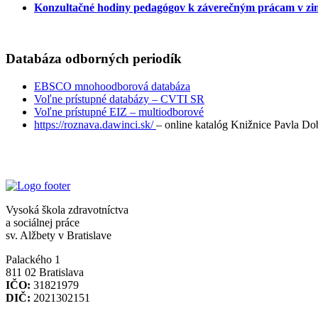
Konzultačné hodiny pedagógov k záverečným prácam v zi
Databáza odborných periodík
EBSCO mnohoodborová databáza
Voľne prístupné databázy – CVTI SR
Voľne prístupné EIZ – multiodborové
https://roznava.dawinci.sk/
– online katalóg Knižnice Pavla D
Vysoká škola zdravotníctva
a sociálnej práce
sv. Alžbety v Bratislave
Palackého 1
811 02 Bratislava
IČO:
31821979
DIČ:
2021302151