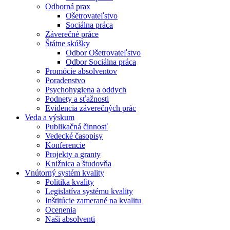
Odborná prax
Ošetrovateľstvo
Sociálna práca
Záverečné práce
Štátne skúšky
Odbor Ošetrovateľstvo
Odbor Sociálna práca
Promócie absolventov
Poradenstvo
Psychohygiena a oddych
Podnety a sťažnosti
Evidencia záverečných prác
Veda a výskum
Publikačná činnosť
Vedecké časopisy
Konferencie
Projekty a granty
Knižnica a študovňa
Vnútorný systém kvality
Politika kvality
Legislatíva systému kvality
Inštitúcie zamerané na kvalitu
Ocenenia
Naši absolventi