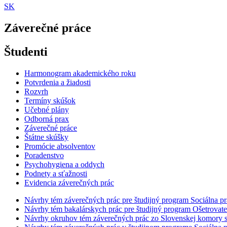
SK
Záverečné práce
Študenti
Harmonogram akademického roku
Potvrdenia a žiadosti
Rozvrh
Termíny skúšok
Učebné plány
Odborná prax
Záverečné práce
Štátne skúšky
Promócie absolventov
Poradenstvo
Psychohygiena a oddych
Podnety a sťažnosti
Evidencia záverečných prác
Návrhy tém záverečných prác pre študijný program Sociálna 
Návrhy tém bakalárskych prác pre študijný program Ošetrovat
Návrhy okruhov tém záverečných prác zo Slovenskej komory ses