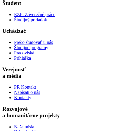
Študent
EZP: Záverečné práce
Študijný poriadok
Uchádzač
Prečo študovať u nás
Študijné programy
Pracoviská
Prihláška
Verejnosť
a média
PR Kontakt
Napísali o nás
Kontakty
Rozvojové
a humanitárne projekty
Naša misia