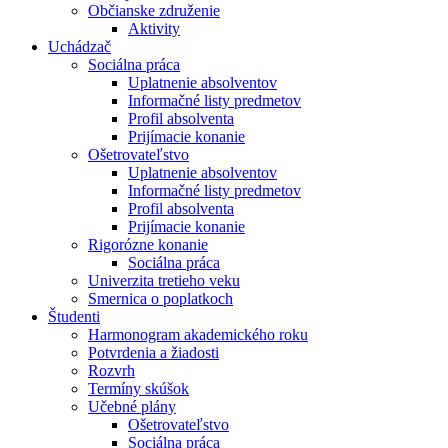
Občianske združenie
Aktivity
Uchádzač
Sociálna práca
Uplatnenie absolventov
Informačné listy predmetov
Profil absolventa
Prijímacie konanie
Ošetrovateľstvo
Uplatnenie absolventov
Informačné listy predmetov
Profil absolventa
Prijímacie konanie
Rigorózne konanie
Sociálna práca
Univerzita tretieho veku
Smernica o poplatkoch
Študenti
Harmonogram akademického roku
Potvrdenia a žiadosti
Rozvrh
Termíny skúšok
Učebné plány
Ošetrovateľstvo
Sociálna práca