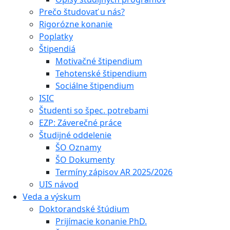
Prečo študovať u nás?
Rigorózne konanie
Poplatky
Štipendiá
Motivačné štipendium
Tehotenské štipendium
Sociálne štipendium
ISIC
Študenti so špec. potrebami
EZP: Záverečné práce
Študijné oddelenie
ŠO Oznamy
ŠO Dokumenty
Termíny zápisov AR 2025/2026
UIS návod
Veda a výskum
Doktorandské štúdium
Prijímacie konanie PhD.