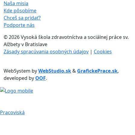
Naša misia
Kde pôsobíme
Chceš sa pridať?
Podporte nás
©
2026 Vysoká škola zdravotníctva a sociálnej práce sv.
Alžbety v Bratislave
Zásady spracúvania osobných údajov
|
Cookies
WebSystem by
WebStudio.sk
&
GrafickePrace.sk
,
developed by
OOF
.
Pracoviská