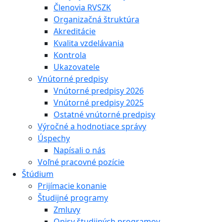
Členovia RVSZK
Organizačná štruktúra
Akreditácie
Kvalita vzdelávania
Kontrola
Ukazovatele
Vnútorné predpisy
Vnútorné predpisy 2026
Vnútorné predpisy 2025
Ostatné vnútorné predpisy
Výročné a hodnotiace správy
Úspechy
Napísali o nás
Voľné pracovné pozície
Štúdium
Prijímacie konanie
Študijné programy
Zmluvy
Opisy študijných programov