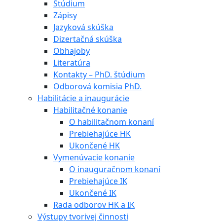
Štúdium
Zápisy
Jazyková skúška
Dizertačná skúška
Obhajoby
Literatúra
Kontakty – PhD. štúdium
Odborová komisia PhD.
Habilitácie a inaugurácie
Habilitačné konanie
O habilitačnom konaní
Prebiehajúce HK
Ukončené HK
Vymenúvacie konanie
O inauguračnom konaní
Prebiehajúce IK
Ukončené IK
Rada odborov HK a IK
Výstupy tvorivej činnosti