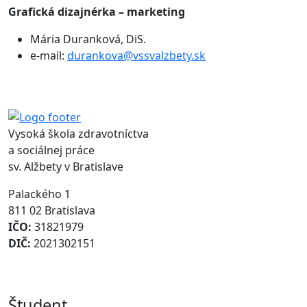
Grafická dizajnérka – marketing
Mária Duranková, DiS.
e-mail:
durankova@vssvalzbety.sk
Vysoká škola zdravotníctva
a sociálnej práce
sv. Alžbety v Bratislave
Palackého 1
811 02 Bratislava
IČO:
31821979
DIČ:
2021302151
Študent