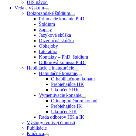
UIS návod
Veda a výskum
Doktorandské štúdium
Prijímacie konanie PhD.
Štúdium
Zápisy
Jazyková skúška
Dizertačná skúška
Obhajoby
Literatúra
Kontakty – PhD. štúdium
Odborová komisia PhD.
Habilitácie a inaugurácie
Habilitačné konanie
O habilitačnom konaní
Prebiehajúce HK
Ukončené HK
Vymenúvacie konanie
O inauguračnom konaní
Prebiehajúce IK
Ukončené IK
Rada odborov HK a IK
Výstupy tvorivej činnosti
Publikácie
Knižnica