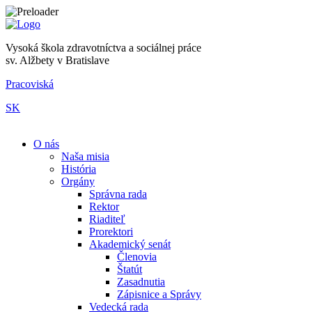
Vysoká škola zdravotníctva a sociálnej práce
sv. Alžbety v Bratislave
Pracoviská
SK
|
O nás
Naša misia
História
Orgány
Správna rada
Rektor
Riaditeľ
Prorektori
Akademický senát
Členovia
Štatút
Zasadnutia
Zápisnice a Správy
Vedecká rada