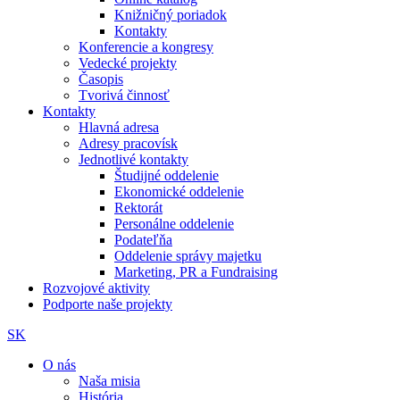
Knižničný poriadok
Kontakty
Konferencie a kongresy
Vedecké projekty
Časopis
Tvorivá činnosť
Kontakty
Hlavná adresa
Adresy pracovísk
Jednotlivé kontakty
Študijné oddelenie
Ekonomické oddelenie
Rektorát
Personálne oddelenie
Podateľňa
Oddelenie správy majetku
Marketing, PR a Fundraising
Rozvojové aktivity
Podporte naše projekty
SK
O nás
Naša misia
História