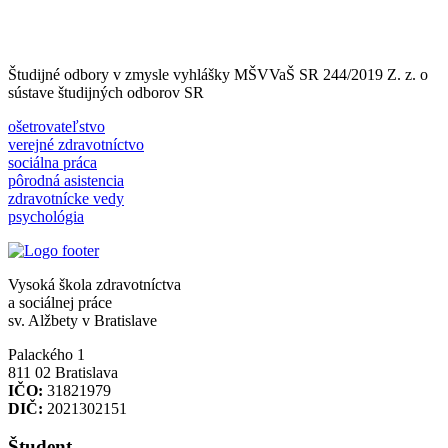
Študijné odbory v zmysle vyhlášky MŠVVaŠ SR 244/2019 Z. z. o
sústave študijných odborov SR
ošetrovateľstvo
verejné zdravotníctvo
sociálna práca
pôrodná asistencia
zdravotnícke vedy
psychológia
Vysoká škola zdravotníctva
a sociálnej práce
sv. Alžbety v Bratislave
Palackého 1
811 02 Bratislava
IČO:
31821979
DIČ:
2021302151
Študent