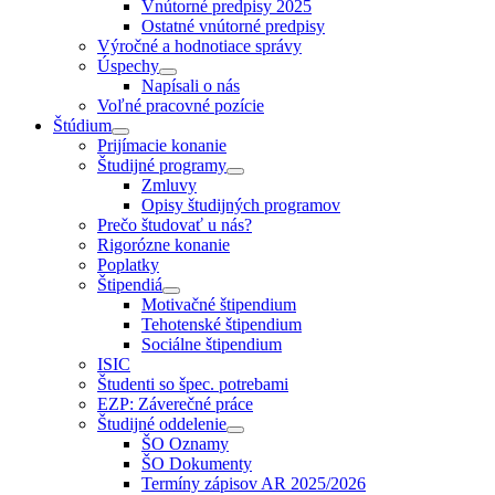
Vnútorné predpisy 2025
Ostatné vnútorné predpisy
Výročné a hodnotiace správy
Úspechy
Napísali o nás
Voľné pracovné pozície
Štúdium
Prijímacie konanie
Študijné programy
Zmluvy
Opisy študijných programov
Prečo študovať u nás?
Rigorózne konanie
Poplatky
Štipendiá
Motivačné štipendium
Tehotenské štipendium
Sociálne štipendium
ISIC
Študenti so špec. potrebami
EZP: Záverečné práce
Študijné oddelenie
ŠO Oznamy
ŠO Dokumenty
Termíny zápisov AR 2025/2026