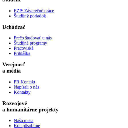
EZP: Záverečné práce
Študijný poriadok
Uchádzač
Prečo študovať u nás
Študijné programy
Pracoviská
Prihláška
Verejnosť
a média
PR Kontakt
Napísali o nás
Kontakty
Rozvojové
a humanitárne projekty
Naša misia
Kde pôsobíme