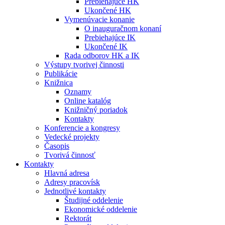
Prebiehajúce HK
Ukončené HK
Vymenúvacie konanie
O inauguračnom konaní
Prebiehajúce IK
Ukončené IK
Rada odborov HK a IK
Výstupy tvorivej činnosti
Publikácie
Knižnica
Oznamy
Online katalóg
Knižničný poriadok
Kontakty
Konferencie a kongresy
Vedecké projekty
Časopis
Tvorivá činnosť
Kontakty
Hlavná adresa
Adresy pracovísk
Jednotlivé kontakty
Študijné oddelenie
Ekonomické oddelenie
Rektorát