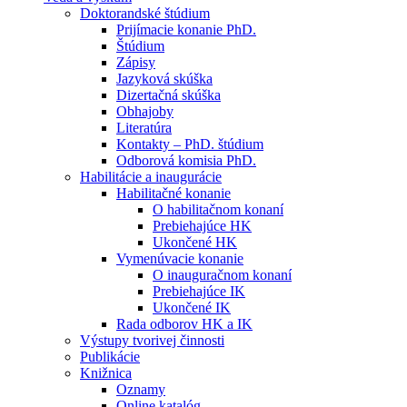
Doktorandské štúdium
Prijímacie konanie PhD.
Štúdium
Zápisy
Jazyková skúška
Dizertačná skúška
Obhajoby
Literatúra
Kontakty – PhD. štúdium
Odborová komisia PhD.
Habilitácie a inaugurácie
Habilitačné konanie
O habilitačnom konaní
Prebiehajúce HK
Ukončené HK
Vymenúvacie konanie
O inauguračnom konaní
Prebiehajúce IK
Ukončené IK
Rada odborov HK a IK
Výstupy tvorivej činnosti
Publikácie
Knižnica
Oznamy
Online katalóg