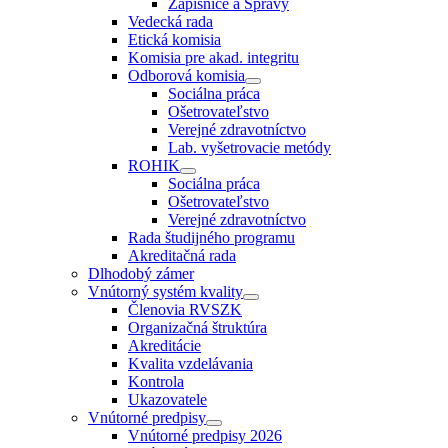
Zápisnice a Správy
Vedecká rada
Etická komisia
Komisia pre akad. integritu
Odborová komisia
Sociálna práca
Ošetrovateľstvo
Verejné zdravotníctvo
Lab. vyšetrovacie metódy
ROHIK
Sociálna práca
Ošetrovateľstvo
Verejné zdravotníctvo
Rada študijného programu
Akreditačná rada
Dlhodobý zámer
Vnútorný systém kvality
Členovia RVSZK
Organizačná štruktúra
Akreditácie
Kvalita vzdelávania
Kontrola
Ukazovatele
Vnútorné predpisy
Vnútorné predpisy 2026