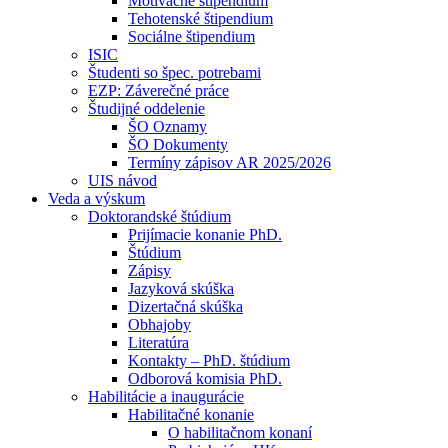
Motivačné štipendium
Tehotenské štipendium
Sociálne štipendium
ISIC
Študenti so špec. potrebami
EZP: Záverečné práce
Študijné oddelenie
ŠO Oznamy
ŠO Dokumenty
Termíny zápisov AR 2025/2026
UIS návod
Veda a výskum
Doktorandské štúdium
Prijímacie konanie PhD.
Štúdium
Zápisy
Jazyková skúška
Dizertačná skúška
Obhajoby
Literatúra
Kontakty – PhD. štúdium
Odborová komisia PhD.
Habilitácie a inaugurácie
Habilitačné konanie
O habilitačnom konaní