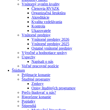
Vnútorný systém kvality
Členovia RVSZK
Organizačná štruktúra
Akreditácie
Kvalita vzdelávania
Kontrola
Ukazovatele
Vnútorné predpisy
Vnútorné predpisy 2026
Vnútorné predpisy 2025
Ostatné vnútorné predpisy
Výročné a hodnotiace správy
Úspechy
Napísali o nás
Voľné pracovné pozície
Štúdium
Prijímacie konanie
Študijné programy
Zmluvy
Opisy študijných programov
Prečo študovať u nás?
Rigorózne konanie
Poplatky
Štipendiá