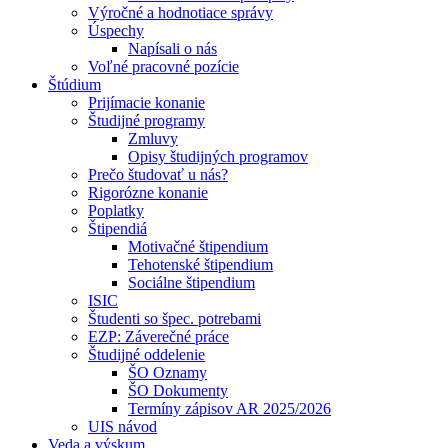
Výročné a hodnotiace správy
Úspechy
Napísali o nás
Voľné pracovné pozície
Štúdium
Prijímacie konanie
Študijné programy
Zmluvy
Opisy študijných programov
Prečo študovať u nás?
Rigorózne konanie
Poplatky
Štipendiá
Motivačné štipendium
Tehotenské štipendium
Sociálne štipendium
ISIC
Študenti so špec. potrebami
EZP: Záverečné práce
Študijné oddelenie
ŠO Oznamy
ŠO Dokumenty
Termíny zápisov AR 2025/2026
UIS návod
Veda a výskum