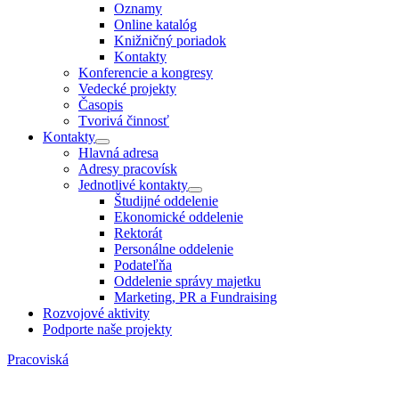
Oznamy
Online katalóg
Knižničný poriadok
Kontakty
Konferencie a kongresy
Vedecké projekty
Časopis
Tvorivá činnosť
Kontakty
Hlavná adresa
Adresy pracovísk
Jednotlivé kontakty
Študijné oddelenie
Ekonomické oddelenie
Rektorát
Personálne oddelenie
Podateľňa
Oddelenie správy majetku
Marketing, PR a Fundraising
Rozvojové aktivity
Podporte naše projekty
Pracoviská