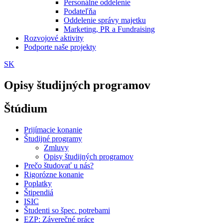
Personálne oddelenie
Podateľňa
Oddelenie správy majetku
Marketing, PR a Fundraising
Rozvojové aktivity
Podporte naše projekty
SK
Opisy študijných programov
Štúdium
Prijímacie konanie
Študijné programy
Zmluvy
Opisy študijných programov
Prečo študovať u nás?
Rigorózne konanie
Poplatky
Štipendiá
ISIC
Študenti so špec. potrebami
EZP: Záverečné práce