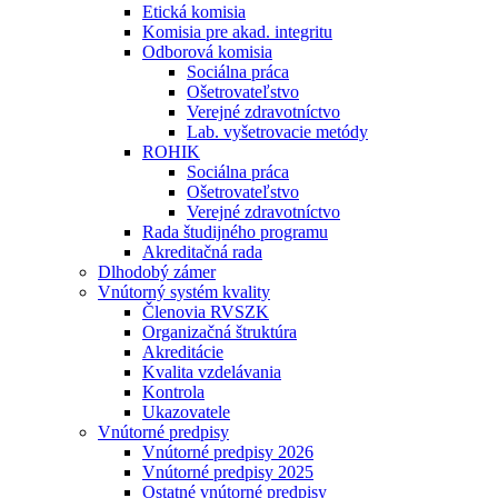
Etická komisia
Komisia pre akad. integritu
Odborová komisia
Sociálna práca
Ošetrovateľstvo
Verejné zdravotníctvo
Lab. vyšetrovacie metódy
ROHIK
Sociálna práca
Ošetrovateľstvo
Verejné zdravotníctvo
Rada študijného programu
Akreditačná rada
Dlhodobý zámer
Vnútorný systém kvality
Členovia RVSZK
Organizačná štruktúra
Akreditácie
Kvalita vzdelávania
Kontrola
Ukazovatele
Vnútorné predpisy
Vnútorné predpisy 2026
Vnútorné predpisy 2025
Ostatné vnútorné predpisy