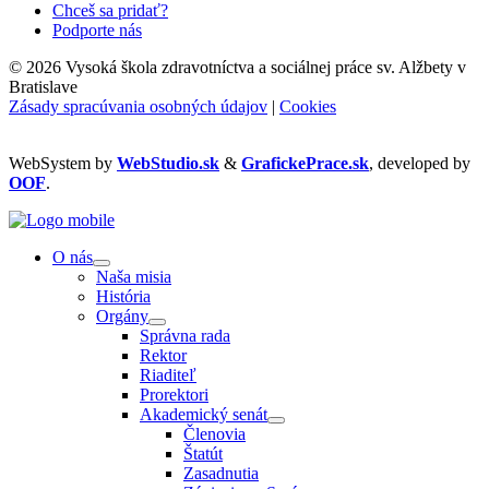
Chceš sa pridať?
Podporte nás
©
2026 Vysoká škola zdravotníctva a sociálnej práce sv. Alžbety v
Bratislave
Zásady spracúvania osobných údajov
|
Cookies
WebSystem by
WebStudio.sk
&
GrafickePrace.sk
, developed by
OOF
.
O nás
Naša misia
História
Orgány
Správna rada
Rektor
Riaditeľ
Prorektori
Akademický senát
Členovia
Štatút
Zasadnutia