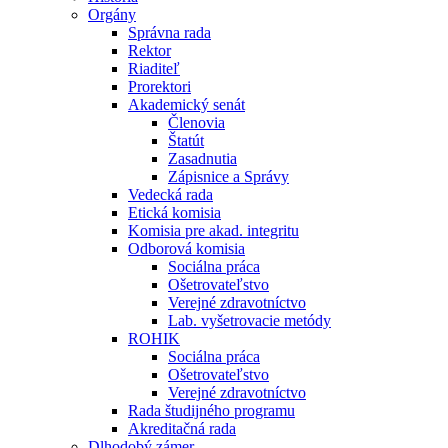
Orgány
Správna rada
Rektor
Riaditeľ
Prorektori
Akademický senát
Členovia
Štatút
Zasadnutia
Zápisnice a Správy
Vedecká rada
Etická komisia
Komisia pre akad. integritu
Odborová komisia
Sociálna práca
Ošetrovateľstvo
Verejné zdravotníctvo
Lab. vyšetrovacie metódy
ROHIK
Sociálna práca
Ošetrovateľstvo
Verejné zdravotníctvo
Rada študijného programu
Akreditačná rada
Dlhodobý zámer