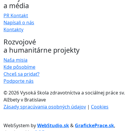
a média
PR Kontakt
Napísali o nás
Kontakty
Rozvojové
a humanitárne projekty
Naša misia
Kde pôsobíme
Chceš sa pridať?
Podporte nás
©
2026 Vysoká škola zdravotníctva a sociálnej práce sv.
Alžbety v Bratislave
Zásady spracúvania osobných údajov
|
Cookies
WebSystem by
WebStudio.sk
&
GrafickePrace.sk
,