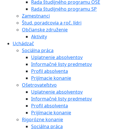
Rada študijného programu OŠE
Rada študijného programu SP
Zamestnanci
Štud. poradcovia a roč. lídri
Občianske združenie
Aktivity
Uchádzač
Sociálna práca
Uplatnenie absolventov
Informačné listy predmetov
Profil absolventa
Prijímacie konanie
Ošetrovateľstvo
Uplatnenie absolventov
Informačné listy predmetov
Profil absolventa
Prijímacie konanie
Rigorózne konanie
Sociálna práca