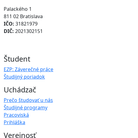
Palackého 1
811 02 Bratislava
IČO:
31821979
DIČ:
2021302151
Študent
EZP: Záverečné práce
Študijný poriadok
Uchádzač
Prečo študovať u nás
Študijné programy
Pracoviská
Prihláška
Verejnosť