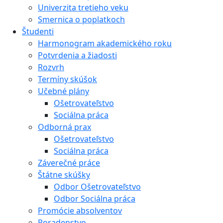
Univerzita tretieho veku
Smernica o poplatkoch
Študenti
Harmonogram akademického roku
Potvrdenia a žiadosti
Rozvrh
Termíny skúšok
Učebné plány
Ošetrovateľstvo
Sociálna práca
Odborná prax
Ošetrovateľstvo
Sociálna práca
Záverečné práce
Štátne skúšky
Odbor Ošetrovateľstvo
Odbor Sociálna práca
Promócie absolventov
Poradenstvo