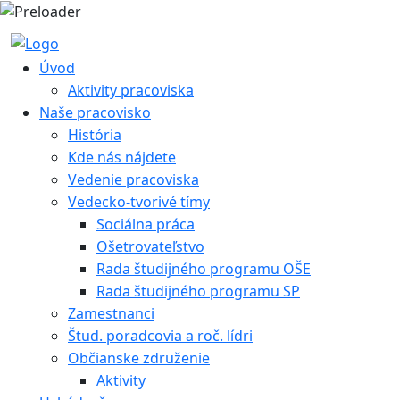
Úvod
Aktivity pracoviska
Naše pracovisko
História
Kde nás nájdete
Vedenie pracoviska
Vedecko-tvorivé tímy
Sociálna práca
Ošetrovateľstvo
Rada študijného programu OŠE
Rada študijného programu SP
Zamestnanci
Štud. poradcovia a roč. lídri
Občianske združenie
Aktivity