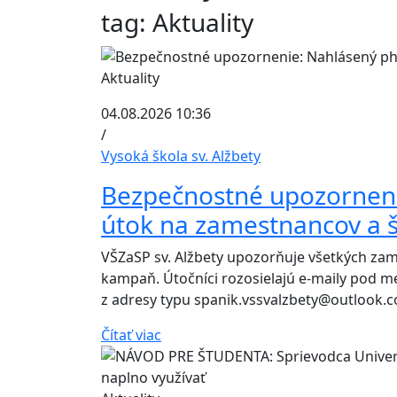
tag: Aktuality
Aktuality
04.08.2026 10:36
/
Vysoká škola sv. Alžbety
Bezpečnostné upozorneni
útok na zamestnancov a 
VŠZaSP sv. Alžbety upozorňuje všetkých za
kampaň. Útočníci rozosielajú e-maily pod me
z adresy typu spanik.vssvalzbety@outlook.c
Čítať viac