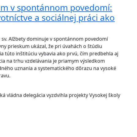
drom v spontánnom povedomí:
tníctve a sociálnej práci ako
ce sv. Alžbety dominuje v spontánnom povedomí
vny prieskum ukázal, že pri úvahách o štúdiu
ia túto inštitúciu vybavia ako prvú, čím predbehla aj
ozícia na trhu vzdelávania je priamym výsledkom
dného uznania a systematického dôrazu na vysoké
ravu.