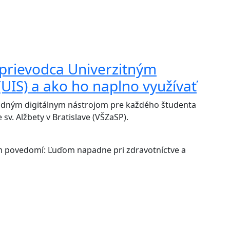
rievodca Univerzitným
IS) a ako ho naplno využívať
kladným digitálnym nástrojom pre každého študenta
 sv. Alžbety v Bratislave (VŠZaSP).