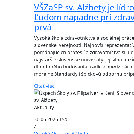
VŠZaSP sv. Alžbety je lí
Ľuďom napadne pri zdravo
prvá
Vysoká škola zdravotníctva a sociálnej prá
slovenskej verejnosti. Najnovší reprezentatí
pomáhajúcich profesií a zdravotníctva si ľud
najstaršie slovenské univerzity. Jej silná p
dlhodobého budovania tradície, medzináro
morálne štandardy i špičkovú odbornú príp
Čítať viac
Aktuality
30.06.2026 15:01
/
Vysoká škola sv. Alžbety