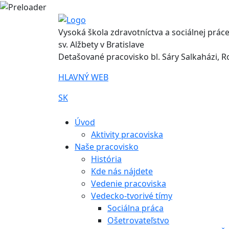
Vysoká škola zdravotníctva a sociálnej prác
sv. Alžbety v Bratislave
Detašované pracovisko bl. Sáry Salkaházi, 
HLAVNÝ WEB
SK
|
Úvod
Aktivity pracoviska
Naše pracovisko
História
Kde nás nájdete
Vedenie pracoviska
Vedecko-tvorivé tímy
Sociálna práca
Ošetrovateľstvo