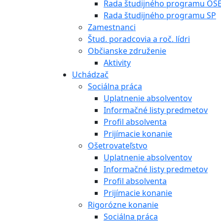
Rada študijného programu OŠ
Rada študijného programu SP
Zamestnanci
Štud. poradcovia a roč. lídri
Občianske združenie
Aktivity
Uchádzač
Sociálna práca
Uplatnenie absolventov
Informačné listy predmetov
Profil absolventa
Prijímacie konanie
Ošetrovateľstvo
Uplatnenie absolventov
Informačné listy predmetov
Profil absolventa
Prijímacie konanie
Rigorózne konanie
Sociálna práca