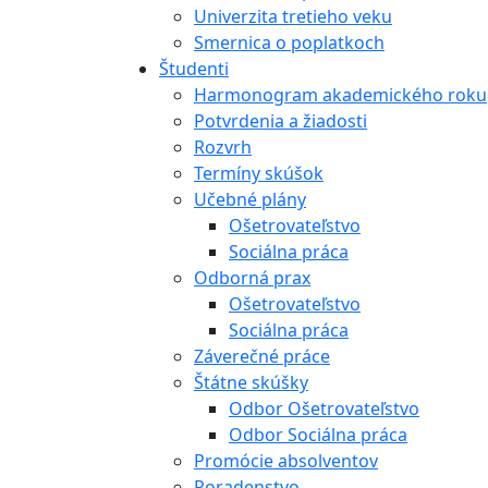
Univerzita tretieho veku
Smernica o poplatkoch
Študenti
Harmonogram akademického roku
Potvrdenia a žiadosti
Rozvrh
Termíny skúšok
Učebné plány
Ošetrovateľstvo
Sociálna práca
Odborná prax
Ošetrovateľstvo
Sociálna práca
Záverečné práce
Štátne skúšky
Odbor Ošetrovateľstvo
Odbor Sociálna práca
Promócie absolventov
Poradenstvo