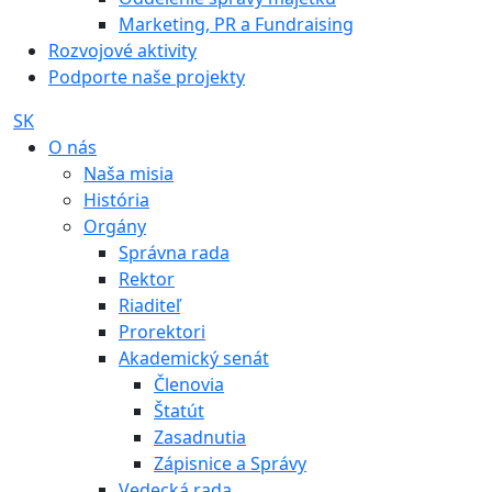
Marketing, PR a Fundraising
Rozvojové aktivity
Podporte naše projekty
SK
O nás
Naša misia
História
Orgány
Správna rada
Rektor
Riaditeľ
Prorektori
Akademický senát
Členovia
Štatút
Zasadnutia
Zápisnice a Správy
Vedecká rada