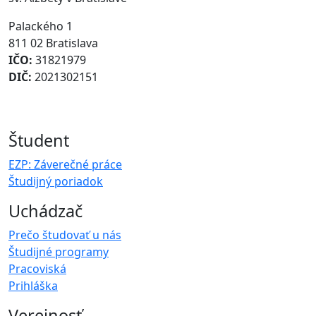
Palackého 1
811 02 Bratislava
IČO:
31821979
DIČ:
2021302151
Študent
EZP: Záverečné práce
Študijný poriadok
Uchádzač
Prečo študovať u nás
Študijné programy
Pracoviská
Prihláška
Verejnosť