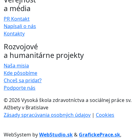
a média
PR Kontakt
Napísali o nás
Kontakty
Rozvojové
a humanitárne projekty
Naša misia
Kde pôsobíme
Chceš sa pridať?
Podporte nás
©
2026 Vysoká škola zdravotníctva a sociálnej práce sv.
Alžbety v Bratislave
Zásady spracúvania osobných údajov
|
Cookies
WebSystem by
WebStudio.sk
&
GrafickePrace.sk
,