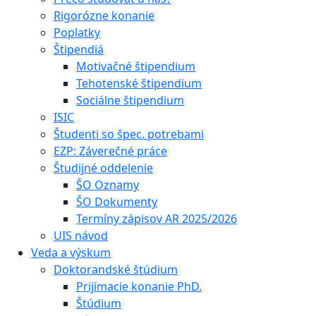
Rigorózne konanie
Poplatky
Štipendiá
Motivačné štipendium
Tehotenské štipendium
Sociálne štipendium
ISIC
Študenti so špec. potrebami
EZP: Záverečné práce
Študijné oddelenie
ŠO Oznamy
ŠO Dokumenty
Termíny zápisov AR 2025/2026
UIS návod
Veda a výskum
Doktorandské štúdium
Prijímacie konanie PhD.
Štúdium