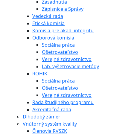
Zasadnutia
Zápisnice a Správy
Vedecká rada
Etická komisia
Komisia pre akad. integritu
Odborová komisia
Sociálna práca
Ošetrovateľstvo
Verejné zdravotníctvo
Lab. vyšetrovacie metódy
ROHIK
Sociálna práca
Ošetrovateľstvo
Verejné zdravotníctvo
Rada študijného programu
Akreditačná rada
Dlhodobý zámer
Vnútorný systém kvality
Členovia RVSZK