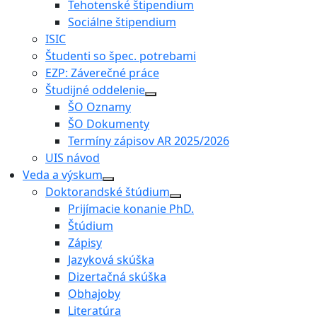
Tehotenské štipendium
Sociálne štipendium
ISIC
Študenti so špec. potrebami
EZP: Záverečné práce
Študijné oddelenie
ŠO Oznamy
ŠO Dokumenty
Termíny zápisov AR 2025/2026
UIS návod
Veda a výskum
Doktorandské štúdium
Prijímacie konanie PhD.
Štúdium
Zápisy
Jazyková skúška
Dizertačná skúška
Obhajoby
Literatúra