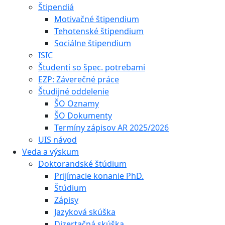
Štipendiá
Motivačné štipendium
Tehotenské štipendium
Sociálne štipendium
ISIC
Študenti so špec. potrebami
EZP: Záverečné práce
Študijné oddelenie
ŠO Oznamy
ŠO Dokumenty
Termíny zápisov AR 2025/2026
UIS návod
Veda a výskum
Doktorandské štúdium
Prijímacie konanie PhD.
Štúdium
Zápisy
Jazyková skúška
Dizertačná skúška