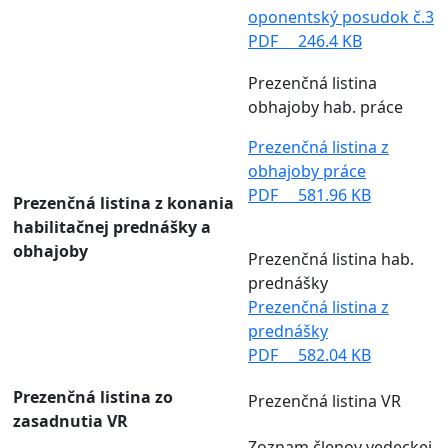
oponentský posudok č.3
PDF
246.4 KB
Prezenčná listina
obhajoby hab. práce
Prezenčná listina z
obhajoby práce
PDF
581.96 KB
Prezenčná listina z konania
habilitačnej prednášky a
obhajoby
Prezenčná listina hab.
prednášky
Prezenčná listina z
prednášky
PDF
582.04 KB
Prezenčná listina zo
Prezenčná listina VR
zasadnutia VR
Zoznam členov vedeckej