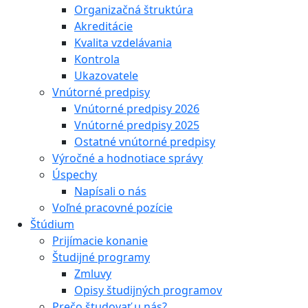
Organizačná štruktúra
Akreditácie
Kvalita vzdelávania
Kontrola
Ukazovatele
Vnútorné predpisy
Vnútorné predpisy 2026
Vnútorné predpisy 2025
Ostatné vnútorné predpisy
Výročné a hodnotiace správy
Úspechy
Napísali o nás
Voľné pracovné pozície
Štúdium
Prijímacie konanie
Študijné programy
Zmluvy
Opisy študijných programov
Prečo študovať u nás?