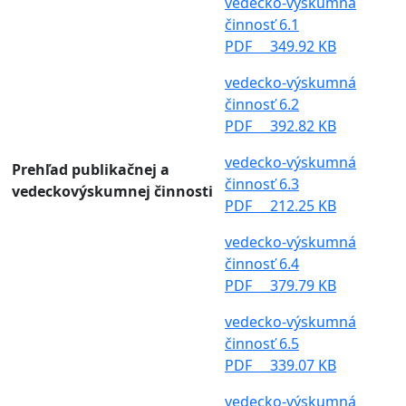
vedecko-výskumná
činnosť 6.1
PDF
349.92 KB
vedecko-výskumná
činnosť 6.2
PDF
392.82 KB
vedecko-výskumná
Prehľad publikačnej a
činnosť 6.3
vedeckovýskumnej činnosti
PDF
212.25 KB
vedecko-výskumná
činnosť 6.4
PDF
379.79 KB
vedecko-výskumná
činnosť 6.5
PDF
339.07 KB
vedecko-výskumná