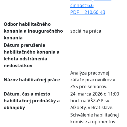
činnosť 6.6
PDF
210.66 KB
Odbor habilitačného
konania a inauguračného
sociálna práca
konania
Dátum prerušenia
habilitačného konania a
lehota odstránenia
nedostatkov
Analýza pracovnej
Názov habilitačnej práce
záťaže pracovníkov v
ZSS pre seniorov.
Dátum, čas a miesto
24. marca 2026 o 11:00
habilitačnej prednášky a
hod. na VŠZaSP sv.
obhajoby
Alžbety, v Bratislave.
Schválenie habilitačnej
komisie a oponentov