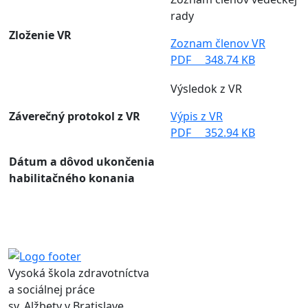
rady
Zloženie VR
Zoznam členov VR
PDF
348.74 KB
Výsledok z VR
Záverečný protokol z VR
Výpis z VR
PDF
352.94 KB
Dátum a dôvod ukončenia
habilitačného konania
Vysoká škola zdravotníctva
a sociálnej práce
sv. Alžbety v Bratislave