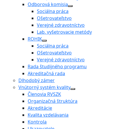
Odborová komisia
Sociálna práca
Ošetrovateľstvo
Verejné zdravotníctvo
Lab. vyšetrovacie metódy
ROHIK
Sociálna práca
Ošetrovateľstvo
Verejné zdravotníctvo
Rada študijného programu
Akreditačná rada
Dlhodobý zámer
Vnútorný systém kvality
Členovia RVSZK
Organizačná štruktúra
Akreditácie
Kvalita vzdelávania
Kontrola
Ukazovatele