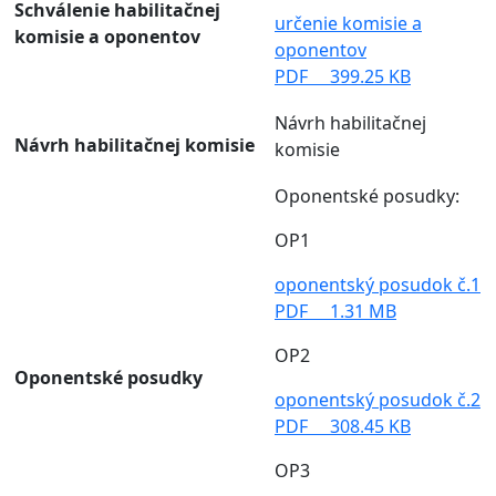
Schválenie habilitačnej
určenie komisie a
komisie a oponentov
oponentov
PDF
399.25 KB
Návrh habilitačnej
Návrh habilitačnej komisie
komisie
Oponentské posudky:
OP1
oponentský posudok č.1
PDF
1.31 MB
OP2
Oponentské posudky
oponentský posudok č.2
PDF
308.45 KB
OP3