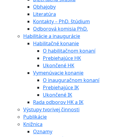
Obhajoby
Literatúra
Kontakty – PhD. štúdium
Odborová komisia PhD.
Habilitácie a inaugurácie
Habilitačné konanie
O habilitačnom konaní
Prebiehajúce HK
Ukončené HK
Vymenúvacie konanie
O inauguračnom konaní
Prebiehajúce IK
Ukončené IK
Rada odborov HK a IK
Výstupy tvorivej činnosti
Publikácie
Knižnica
Oznamy