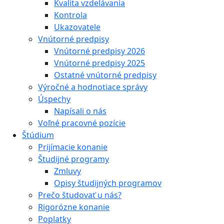
Kvalita vzdelávania
Kontrola
Ukazovatele
Vnútorné predpisy
Vnútorné predpisy 2026
Vnútorné predpisy 2025
Ostatné vnútorné predpisy
Výročné a hodnotiace správy
Úspechy
Napísali o nás
Voľné pracovné pozície
Štúdium
Prijímacie konanie
Študijné programy
Zmluvy
Opisy študijných programov
Prečo študovať u nás?
Rigorózne konanie
Poplatky