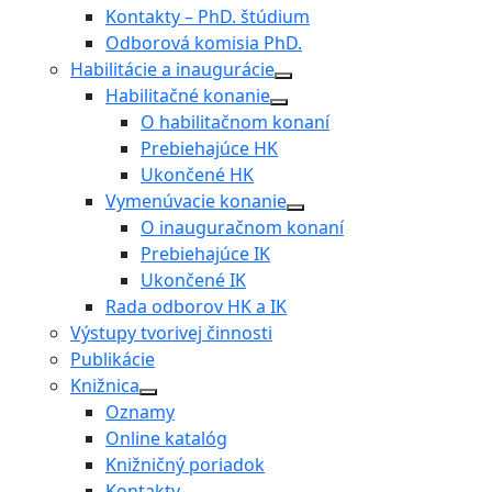
Kontakty – PhD. štúdium
Odborová komisia PhD.
Habilitácie a inaugurácie
Habilitačné konanie
O habilitačnom konaní
Prebiehajúce HK
Ukončené HK
Vymenúvacie konanie
O inauguračnom konaní
Prebiehajúce IK
Ukončené IK
Rada odborov HK a IK
Výstupy tvorivej činnosti
Publikácie
Knižnica
Oznamy
Online katalóg
Knižničný poriadok
Kontakty