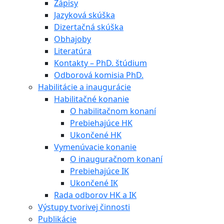
Zápisy
Jazyková skúška
Dizertačná skúška
Obhajoby
Literatúra
Kontakty – PhD. štúdium
Odborová komisia PhD.
Habilitácie a inaugurácie
Habilitačné konanie
O habilitačnom konaní
Prebiehajúce HK
Ukončené HK
Vymenúvacie konanie
O inauguračnom konaní
Prebiehajúce IK
Ukončené IK
Rada odborov HK a IK
Výstupy tvorivej činnosti
Publikácie