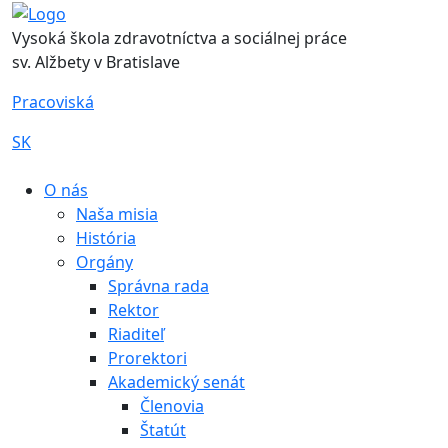
Vysoká škola zdravotníctva a sociálnej práce
sv. Alžbety v Bratislave
Pracoviská
SK
|
O nás
Naša misia
História
Orgány
Správna rada
Rektor
Riaditeľ
Prorektori
Akademický senát
Členovia
Štatút