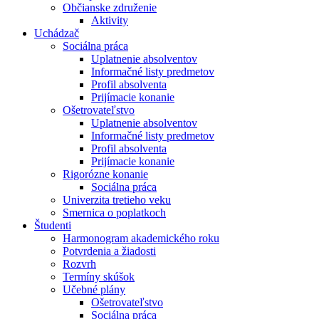
Občianske združenie
Aktivity
Uchádzač
Sociálna práca
Uplatnenie absolventov
Informačné listy predmetov
Profil absolventa
Prijímacie konanie
Ošetrovateľstvo
Uplatnenie absolventov
Informačné listy predmetov
Profil absolventa
Prijímacie konanie
Rigorózne konanie
Sociálna práca
Univerzita tretieho veku
Smernica o poplatkoch
Študenti
Harmonogram akademického roku
Potvrdenia a žiadosti
Rozvrh
Termíny skúšok
Učebné plány
Ošetrovateľstvo
Sociálna práca