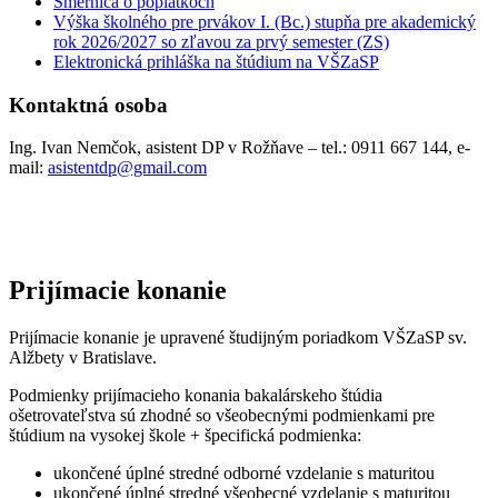
Smernica o poplatkoch
Výška školného pre prvákov I. (Bc.) stupňa pre akademický
rok 2026/2027 so zľavou za prvý semester (ZS)
Elektronická prihláška na štúdium na VŠZaSP
Kontaktná osoba
Ing. Ivan Nemčok, asistent DP v Rožňave – tel.: 0911 667 144, e-
mail:
asistentdp@gmail.com
Prijímacie konanie
Prijímacie konanie je upravené študijným poriadkom VŠZaSP sv.
Alžbety v Bratislave.
Podmienky prijímacieho konania bakalárskeho štúdia
ošetrovateľstva sú zhodné so všeobecnými podmienkami pre
štúdium na vysokej škole + špecifická podmienka:
ukončené úplné stredné odborné vzdelanie s maturitou
ukončené úplné stredné všeobecné vzdelanie s maturitou