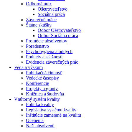
Odborná prax
Ošetrovateľstvo
Sociálna práca
Záverečné práce
Štátne skúšky
Odbor Ošetrovateľstvo
Odbor Sociálna práca
Promócie absolventov
Poradenstvo
Psychohygiena a oddych
Podnety a sťažnosti
Evidencia záverečných prác
Veda a výskum
Publikačná činnosť
Vedecké časopisy
Konferencie
Projekty a granty
Knižnica a študovňa
Vnútorný systém kvality
Politika kvality
Legislatíva systému kvality
Inštitúcie zamerané na kvalitu
Ocenenia
Naši absolventi