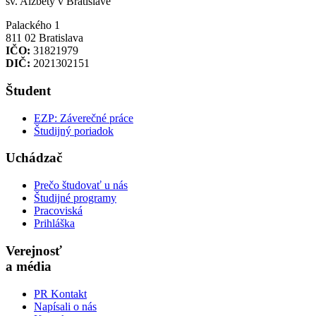
sv. Alžbety v Bratislave
Palackého 1
811 02 Bratislava
IČO:
31821979
DIČ:
2021302151
Študent
EZP: Záverečné práce
Študijný poriadok
Uchádzač
Prečo študovať u nás
Študijné programy
Pracoviská
Prihláška
Verejnosť
a média
PR Kontakt
Napísali o nás