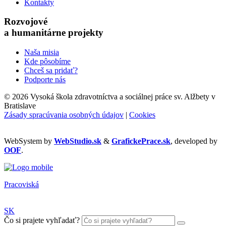
Kontakty
Rozvojové
a humanitárne projekty
Naša misia
Kde pôsobíme
Chceš sa pridať?
Podporte nás
©
2026 Vysoká škola zdravotníctva a sociálnej práce sv. Alžbety v
Bratislave
Zásady spracúvania osobných údajov
|
Cookies
WebSystem by
WebStudio.sk
&
GrafickePrace.sk
, developed by
OOF
.
Pracoviská
SK
Čo si prajete vyhľadať?