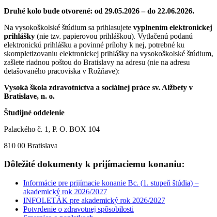
Druhé kolo bude otvorené: od 29.05.2026 – do 22.06.2026.
Na vysokoškolské štúdium sa prihlasujete
vyplnením elektronickej
prihlášky
(nie tzv. papierovou prihláškou). Vytlačenú podanú
elektronickú prihlášku a povinné prílohy k nej, potrebné ku
skompletizovaniu elektronickej prihlášky na vysokoškolské štúdium,
zašlete riadnou poštou do Bratislavy na adresu (nie na adresu
detašovaného pracoviska v Rožňave):
Vysoká škola zdravotníctva a sociálnej práce sv. Alžbety v
Bratislave, n. o.
Študijné oddelenie
Palackého č. 1, P. O. BOX 104
810 00 Bratislava
Dôležité dokumenty k prijímaciemu konaniu:
Informácie pre prijímacie konanie Bc. (1. stupeň štúdia) –
akademický rok 2026/2027
INFOLETÁK pre akademický rok 2026/2027
Potvrdenie o zdravotnej spôsobilosti