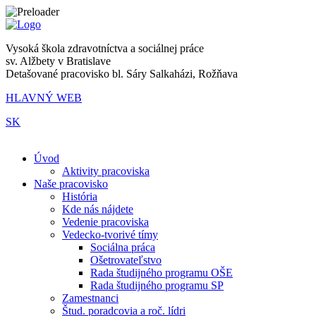
Vysoká škola zdravotníctva a sociálnej práce
sv. Alžbety v Bratislave
Detašované pracovisko bl. Sáry Salkaházi, Rožňava
HLAVNÝ WEB
SK
|
Úvod
Aktivity pracoviska
Naše pracovisko
História
Kde nás nájdete
Vedenie pracoviska
Vedecko-tvorivé tímy
Sociálna práca
Ošetrovateľstvo
Rada študijného programu OŠE
Rada študijného programu SP
Zamestnanci
Štud. poradcovia a roč. lídri