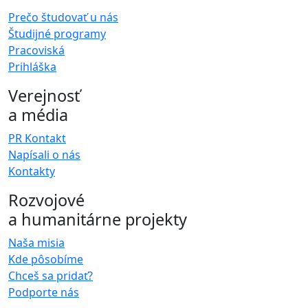
Prečo študovať u nás
Študijné programy
Pracoviská
Prihláška
Verejnosť
a média
PR Kontakt
Napísali o nás
Kontakty
Rozvojové
a humanitárne projekty
Naša misia
Kde pôsobíme
Chceš sa pridať?
Podporte nás