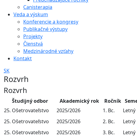
Canisterapia
Veda a výskum
Konferencie a kongresy
Publikačné výstupy
Projekty
Členstvá
Medzinárodné vzťahy
Kontakt
SK
Rozvrh
Rozvrh
Študijný odbor
Akademický rok
Ročník
Seme
25. Ošetrovateľstvo
2025/2026
1. Bc.
Letný
25. Ošetrovateľstvo
2025/2026
2. Bc.
Letný
25. Ošetrovateľstvo
2025/2026
3. Bc.
Letný