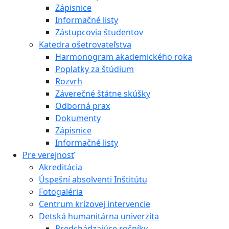
Zápisnice
Informačné listy
Zástupcovia študentov
Katedra ošetrovateľstva
Harmonogram akademického roka
Poplatky za štúdium
Rozvrh
Záverečné štátne skúšky
Odborná prax
Dokumenty
Zápisnice
Informačné listy
Pre verejnosť
Akreditácia
Úspešní absolventi Inštitútu
Fotogaléria
Centrum krízovej intervencie
Detská humanitárna univerzita
Predchádzajúce ročníky