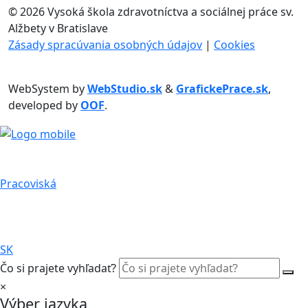
©
2026 Vysoká škola zdravotníctva a sociálnej práce sv.
Alžbety v Bratislave
Zásady spracúvania osobných údajov
|
Cookies
WebSystem by
WebStudio.sk
&
GrafickePrace.sk
,
developed by
OOF
.
Pracoviská
SK
Čo si prajete vyhľadať?
×
Výber jazyka