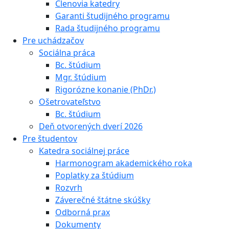
Členovia katedry
Garanti študijného programu
Rada študijného programu
Pre uchádzačov
Sociálna práca
Bc. štúdium
Mgr. štúdium
Rigorózne konanie (PhDr.)
Ošetrovateľstvo
Bc. štúdium
Deň otvorených dverí 2026
Pre študentov
Katedra sociálnej práce
Harmonogram akademického roka
Poplatky za štúdium
Rozvrh
Záverečné štátne skúšky
Odborná prax
Dokumenty