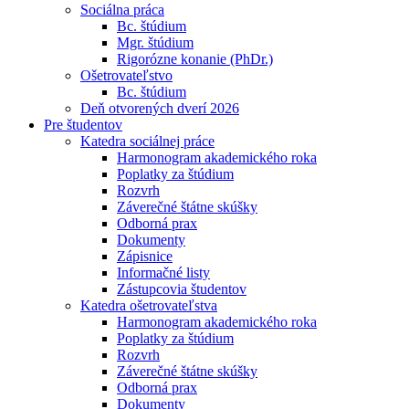
Sociálna práca
Bc. štúdium
Mgr. štúdium
Rigorózne konanie (PhDr.)
Ošetrovateľstvo
Bc. štúdium
Deň otvorených dverí 2026
Pre študentov
Katedra sociálnej práce
Harmonogram akademického roka
Poplatky za štúdium
Rozvrh
Záverečné štátne skúšky
Odborná prax
Dokumenty
Zápisnice
Informačné listy
Zástupcovia študentov
Katedra ošetrovateľstva
Harmonogram akademického roka
Poplatky za štúdium
Rozvrh
Záverečné štátne skúšky
Odborná prax
Dokumenty