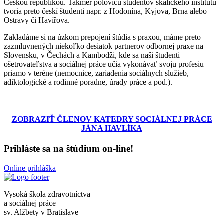
Českou republikou. Takmer polovicu študentov skalického inštitútu
tvoria preto českí študenti napr. z Hodonína, Kyjova, Brna alebo
Ostravy či Havířova.
Zakladáme si na úzkom prepojení štúdia s praxou, máme preto
zazmluvnených niekoľko desiatok partnerov odbornej praxe na
Slovensku, v Čechách a Kambodži, kde sa naši študenti
ošetrovateľstva a sociálnej práce učia vykonávať svoju profesiu
priamo v teréne (nemocnice, zariadenia sociálnych služieb,
adiktologické a rodinné poradne, úrady práce a pod.).
ZOBRAZIŤ ČLENOV KATEDRY SOCIÁLNEJ PRÁCE
JÁNA HAVLÍKA
Prihláste sa na štúdium on-line!
Online prihláška
Vysoká škola zdravotníctva
a sociálnej práce
sv. Alžbety v Bratislave