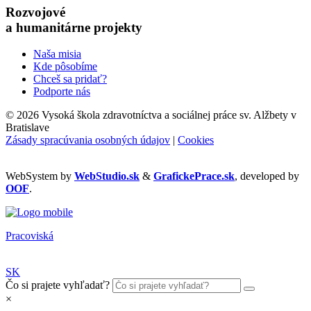
Rozvojové
a humanitárne projekty
Naša misia
Kde pôsobíme
Chceš sa pridať?
Podporte nás
©
2026 Vysoká škola zdravotníctva a sociálnej práce sv. Alžbety v
Bratislave
Zásady spracúvania osobných údajov
|
Cookies
WebSystem by
WebStudio.sk
&
GrafickePrace.sk
, developed by
OOF
.
Pracoviská
SK
Čo si prajete vyhľadať?
×