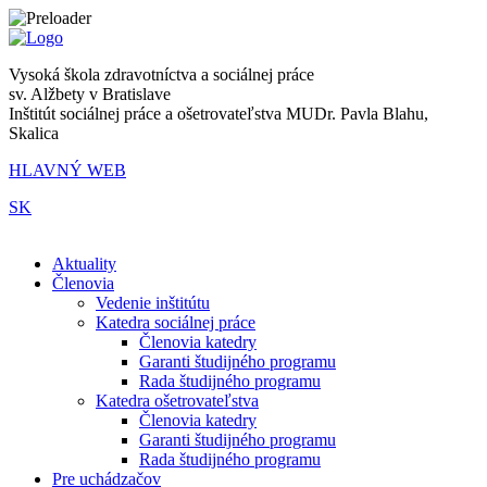
Vysoká škola zdravotníctva a sociálnej práce
sv. Alžbety v Bratislave
Inštitút sociálnej práce a ošetrovateľstva MUDr. Pavla Blahu,
Skalica
HLAVNÝ WEB
SK
|
Aktuality
Členovia
Vedenie inštitútu
Katedra sociálnej práce
Členovia katedry
Garanti študijného programu
Rada študijného programu
Katedra ošetrovateľstva
Členovia katedry
Garanti študijného programu
Rada študijného programu
Pre uchádzačov