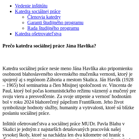
Vedenie inštitútu
Katedra sociálnej práce
Členovia katedry
Garanti študijného programu
Rada študijného programu
Katedra ošetrovateľstva
Prečo katedra sociálnej práce Jána Havlíka?
Katedra sociálnej práce nesie meno Jána Havlíka ako pripomienku
osobnosti blahoslaveného slovenského mučeníka vernosti, ktorý je
spojený aj s regiónom Záhoria a mestom Skalica. Ján Havlík (1928
– 1965) bol seminarista a člen Misijnej spoločnosti sv. Vincenta de
Paul, ktorý bol počas komunistického režimu väznený a mučený pre
svoju vieru a presvedčenie. Za svoje utrpenie a vernosť hodnotám
bol v roku 2024 blahorečený pápežom Františkom. Jeho život
symbolizuje hodnoty služby, humanity a vytrvalosti, ktoré sú blízke
poslaniu sociálnej práce.
Inštitút ošetrovateľstva a sociálnej práce MUDr. Pavla Blahu v
Skalici je jedným z najstarších detašovaných pracovísk našej
vysokej školy, ktoré sa nachádza len dva kilometre od hraníc s