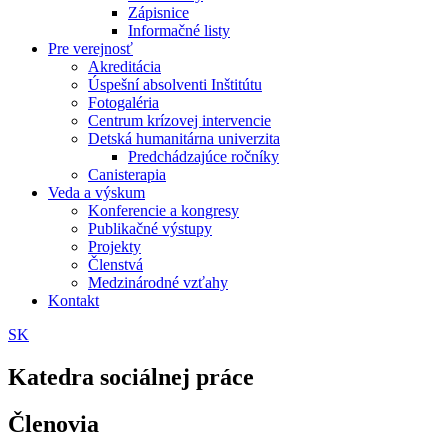
Zápisnice
Informačné listy
Pre verejnosť
Akreditácia
Úspešní absolventi Inštitútu
Fotogaléria
Centrum krízovej intervencie
Detská humanitárna univerzita
Predchádzajúce ročníky
Canisterapia
Veda a výskum
Konferencie a kongresy
Publikačné výstupy
Projekty
Členstvá
Medzinárodné vzťahy
Kontakt
SK
Katedra sociálnej práce
Členovia