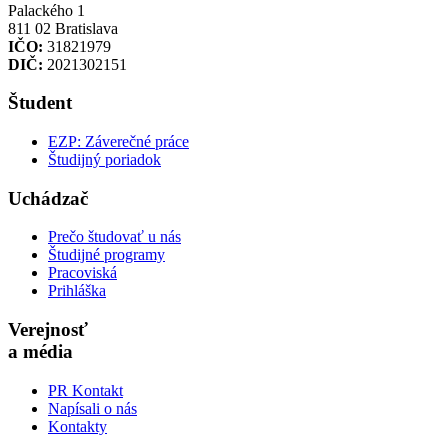
Palackého 1
811 02 Bratislava
IČO:
31821979
DIČ:
2021302151
Študent
EZP: Záverečné práce
Študijný poriadok
Uchádzač
Prečo študovať u nás
Študijné programy
Pracoviská
Prihláška
Verejnosť
a média
PR Kontakt
Napísali o nás
Kontakty