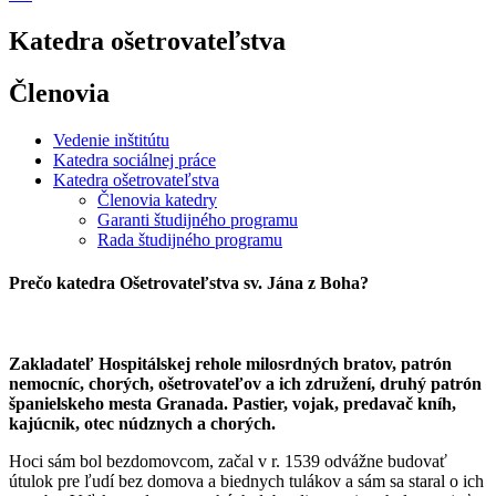
Katedra ošetrovateľstva
Členovia
Vedenie inštitútu
Katedra sociálnej práce
Katedra ošetrovateľstva
Členovia katedry
Garanti študijného programu
Rada študijného programu
Prečo katedra Ošetrovateľstva sv. Jána z Boha?
Zakladateľ Hospitálskej rehole milosrdných bratov, patrón
nemocníc, chorých, ošetrovateľov a ich združení, druhý patrón
španielskeho mesta Granada. Pastier, vojak, predavač kníh,
kajúcnik, otec núdznych a chorých.
Hoci sám bol bezdomovcom, začal v r. 1539 odvážne budovať
útulok pre ľudí bez domova a biednych tulákov a sám sa staral o ich