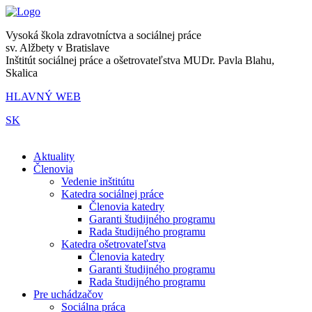
Vysoká škola zdravotníctva a sociálnej práce
sv. Alžbety v Bratislave
Inštitút sociálnej práce a ošetrovateľstva MUDr. Pavla Blahu,
Skalica
HLAVNÝ WEB
SK
|
Aktuality
Členovia
Vedenie inštitútu
Katedra sociálnej práce
Členovia katedry
Garanti študijného programu
Rada študijného programu
Katedra ošetrovateľstva
Členovia katedry
Garanti študijného programu
Rada študijného programu
Pre uchádzačov
Sociálna práca