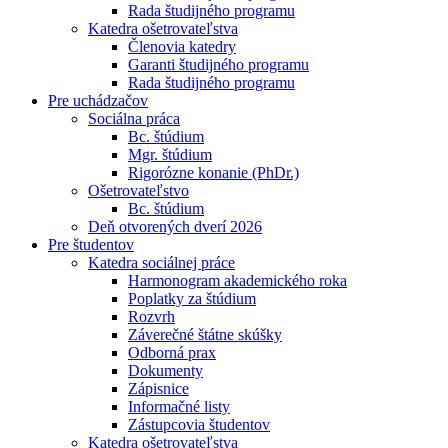
Rada študijného programu
Katedra ošetrovateľstva
Členovia katedry
Garanti študijného programu
Rada študijného programu
Pre uchádzačov
Sociálna práca
Bc. štúdium
Mgr. štúdium
Rigorózne konanie (PhDr.)
Ošetrovateľstvo
Bc. štúdium
Deň otvorených dverí 2026
Pre študentov
Katedra sociálnej práce
Harmonogram akademického roka
Poplatky za štúdium
Rozvrh
Záverečné štátne skúšky
Odborná prax
Dokumenty
Zápisnice
Informačné listy
Zástupcovia študentov
Katedra ošetrovateľstva