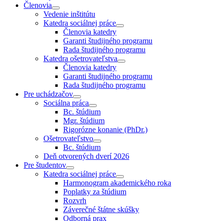
Členovia
Vedenie inštitútu
Katedra sociálnej práce
Členovia katedry
Garanti študijného programu
Rada študijného programu
Katedra ošetrovateľstva
Členovia katedry
Garanti študijného programu
Rada študijného programu
Pre uchádzačov
Sociálna práca
Bc. štúdium
Mgr. štúdium
Rigorózne konanie (PhDr.)
Ošetrovateľstvo
Bc. štúdium
Deň otvorených dverí 2026
Pre študentov
Katedra sociálnej práce
Harmonogram akademického roka
Poplatky za štúdium
Rozvrh
Záverečné štátne skúšky
Odborná prax