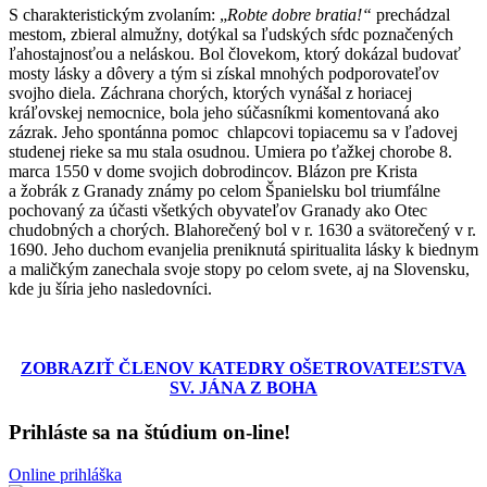
S charakteristickým zvolaním: „
Robte dobre bratia!“
prechádzal
mestom, zbieral almužny, dotýkal sa ľudských sŕdc poznačených
ľahostajnosťou a neláskou. Bol človekom, ktorý dokázal budovať
mosty lásky a dôvery a tým si získal mnohých podporovateľov
svojho diela. Záchrana chorých, ktorých vynášal z horiacej
kráľovskej nemocnice, bola jeho súčasníkmi komentovaná ako
zázrak. Jeho spontánna pomoc chlapcovi topiacemu sa v ľadovej
studenej rieke sa mu stala osudnou. Umiera po ťažkej chorobe 8.
marca 1550 v dome svojich dobrodincov. Blázon pre Krista
a žobrák z Granady známy po celom Španielsku bol triumfálne
pochovaný za účasti všetkých obyvateľov Granady ako Otec
chudobných a chorých. Blahorečený bol v r. 1630 a svätorečený v r.
1690. Jeho duchom evanjelia preniknutá spiritualita lásky k biednym
a maličkým zanechala svoje stopy po celom svete, aj na Slovensku,
kde ju šíria jeho nasledovníci.
ZOBRAZIŤ ČLENOV KATEDRY OŠETROVATEĽSTVA
SV. JÁNA Z BOHA
Prihláste sa na štúdium on-line!
Online prihláška