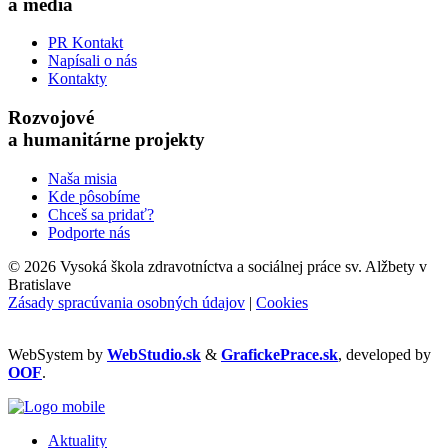
a média
PR Kontakt
Napísali o nás
Kontakty
Rozvojové
a humanitárne projekty
Naša misia
Kde pôsobíme
Chceš sa pridať?
Podporte nás
©
2026 Vysoká škola zdravotníctva a sociálnej práce sv. Alžbety v
Bratislave
Zásady spracúvania osobných údajov
|
Cookies
WebSystem by
WebStudio.sk
&
GrafickePrace.sk
, developed by
OOF
.
Aktuality