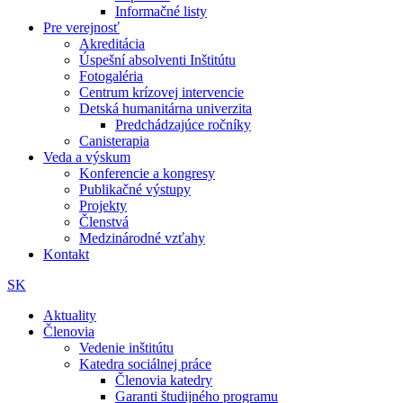
Informačné listy
Pre verejnosť
Akreditácia
Úspešní absolventi Inštitútu
Fotogaléria
Centrum krízovej intervencie
Detská humanitárna univerzita
Predchádzajúce ročníky
Canisterapia
Veda a výskum
Konferencie a kongresy
Publikačné výstupy
Projekty
Členstvá
Medzinárodné vzťahy
Kontakt
SK
Aktuality
Členovia
Vedenie inštitútu
Katedra sociálnej práce
Členovia katedry
Garanti študijného programu