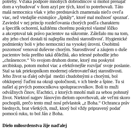
potreby. Vďaka podpore mnohých dobrodincov si mohol prenajať
dom a vybudovať v ňom azyl pre tých, ktorí to potrebovali. Táto
malá nemocnica však v jeho predstavách znamenala niečo oveľa
viac, než vtedajšie existujúce „špitály“, ktoré mal možnosť spoznať.
Zaviedol v nej princíp rozdeľovania chorých podľa charakteru
a špecifík ochorení, každému chorému poskytol vlastné lôžko
a akceptoval tak právo pacientov na súkromie. Záležalo mu na tom,
aby jeho chorí dostali tú najlepšiu možnú starostlivosť. Hygienické
podmienky boli v jeho nemocnici na vysokej úrovni. Osobitnú
pozornosť venoval duševne chorým. Starostlivosť a záujem o duše
pacientov bola preňho taká dôležitá, ako telesné pohodlie jeho
„chránencov.“ Vo svojom druhom dome, ktorý mu poskytol
arcibiskup, potom mohol viac a efektívnejšie rozvíjať svoje poslanie.
Stal sa tak priekopníkom modernej ošetrovateľskej starostlivosti.
Jeho život sa ďalej odvíjal medzi chudobnými a chorými, bol
obklopený ľuďmi na okraji spoločnosti, v ich biede a špine. Tu si
našiel aj prvých pomocníkova spolupracovníkov. Boli to muži
odvážnych činov, šľachtici, z ktorých mnohí mali za sebou pohnutý
život. Niektorí najprv Jánovým dielom opovrhovali, ale veľmi skoro
pochopili, prečo tento muž nosí prívlastok „z Boha.“ Ochranca práv
biednych, brat všetkých, muž, ktorý bol vždy pripravený podať
pomocú ruku, to bol Ján z Boha.
Dielo milosrdenstva žije naďalej