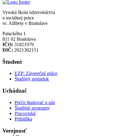
Vysoká škola zdravotníctva
a sociálnej práce
sv. Alžbety v Bratislave
Palackého 1
811 02 Bratislava
IČO:
31821979
DIČ:
2021302151
Študent
EZP: Záverečné práce
Študijný poriadok
Uchádzač
Prečo študovať u nás
Študijné programy
Pracoviská
Prihláška
Verejnosť