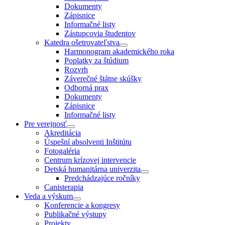
Dokumenty
Zápisnice
Informačné listy
Zástupcovia študentov
Katedra ošetrovateľstva
Harmonogram akademického roka
Poplatky za štúdium
Rozvrh
Záverečné štátne skúšky
Odborná prax
Dokumenty
Zápisnice
Informačné listy
Pre verejnosť
Akreditácia
Úspešní absolventi Inštitútu
Fotogaléria
Centrum krízovej intervencie
Detská humanitárna univerzita
Predchádzajúce ročníky
Canisterapia
Veda a výskum
Konferencie a kongresy
Publikačné výstupy
Projekty