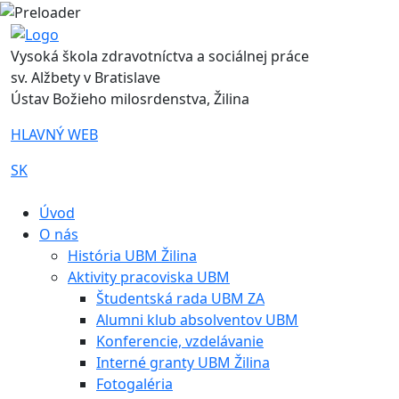
Vysoká škola zdravotníctva a sociálnej práce
sv. Alžbety v Bratislave
Ústav Božieho milosrdenstva, Žilina
HLAVNÝ WEB
SK
|
Úvod
O nás
História UBM Žilina
Aktivity pracoviska UBM
Študentská rada UBM ZA
Alumni klub absolventov UBM
Konferencie, vzdelávanie
Interné granty UBM Žilina
Fotogaléria