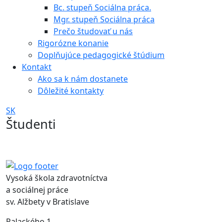
Bc. stupeň Sociálna práca.
Mgr. stupeň Sociálna práca
Prečo študovať u nás
Rigorózne konanie
Doplňujúce pedagogické štúdium
Kontakt
Ako sa k nám dostanete
Dôležité kontakty
SK
Študenti
Vysoká škola zdravotníctva
a sociálnej práce
sv. Alžbety v Bratislave
Palackého 1