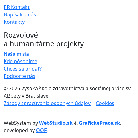
PR Kontakt
Napísali o nás
Kontakty
Rozvojové
a humanitárne projekty
Naša misia
Kde pôsobíme
Chceš sa pridať?
Podporte nás
©
2026 Vysoká škola zdravotníctva a sociálnej práce sv.
Alžbety v Bratislave
Zásady spracúvania osobných údajov
|
Cookies
WebSystem by
WebStudio.sk
&
GrafickePrace.sk
,
developed by
OOF
.