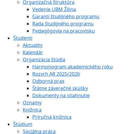
Organizačná štruktúra
Vedenie UBM Žilina
Garanti študijného programu
Rada študijného programu
Pedagógovia na pracovisku
Študenti
Aktuality
Kalendár
Organizácia štúdia
Harmonogram akademického roku
Rozvrh AR 2025/2026
Odborná prax
Štátne záverečné skúšky
Dokumenty na stiahnutie
Oznamy
Knižnica
Príručná knižnica
Štúdium
Sociálna práca