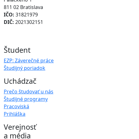
811 02 Bratislava
IČO:
31821979
DIČ:
2021302151
Študent
EZP: Záverečné práce
Študijný poriadok
Uchádzač
Prečo študovať u nás
Študijné programy
Pracoviská
Prihláška
Verejnosť
a média