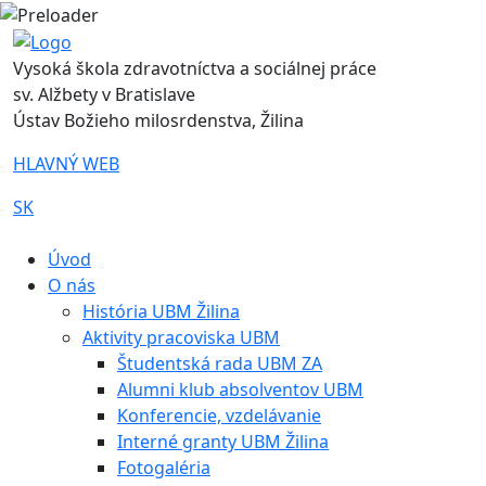
Vysoká škola zdravotníctva a sociálnej práce
sv. Alžbety v Bratislave
Ústav Božieho milosrdenstva, Žilina
HLAVNÝ WEB
SK
|
Úvod
O nás
História UBM Žilina
Aktivity pracoviska UBM
Študentská rada UBM ZA
Alumni klub absolventov UBM
Konferencie, vzdelávanie
Interné granty UBM Žilina
Fotogaléria