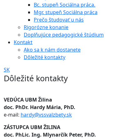
Bc. stupeň Sociálna práca.
Mgr. stupeň Sociálna práca
Prečo študovať u nás
Rigorózne konanie
Doplňujúce pedagogické štúdium
Kontakt
Ako sa k nám dostanete
Dôležité kontakty
SK
Dôležité kontakty
VEDÚCA UBM Žilina
doc. PhDr. Hardy Mária, PhD.
e-mail:
hardy@vssvalzbety.sk
ZÁSTUPCA UBM ŽILINA
doc. PhLic. Ing. Mlynarčík Peter, PhD.