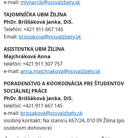
e-mail:
mlynarcik@vssvalzbety.sk
TAJOMNÍČKA UBM ŽILINA
PhDr. Briššáková Janka, DiS.
Telefón: +421 911 667 145
Email:
brissakova@vssvalzbety.sk
ASISTENTKA UBM ŽILINA
Majchráková Anna
telefón: +421 911 307 757
e-mail:
anna.majchrakova@vssvalzbety.sk
PORADENSTVO A KOORDINÁCIA PRE ŠTUDENTOV
SOCIÁLNEJ PRÁCE
PhDr. Briššáková Janka, DiS.
telefón: +421 911 667 145
e-mail:
brissakova@vssvalzbety.sk
osobný kontakt: Na stanicu 657/24, 010 09 Žilina (po
osobnom dohovore)