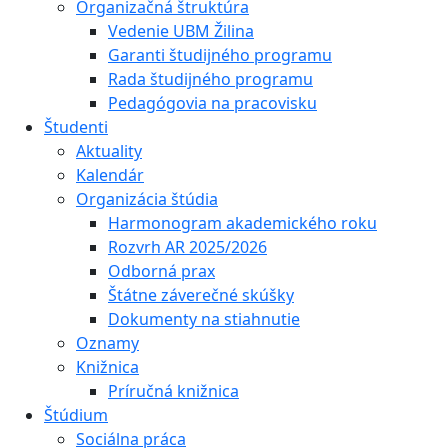
Organizačná štruktúra
Vedenie UBM Žilina
Garanti študijného programu
Rada študijného programu
Pedagógovia na pracovisku
Študenti
Aktuality
Kalendár
Organizácia štúdia
Harmonogram akademického roku
Rozvrh AR 2025/2026
Odborná prax
Štátne záverečné skúšky
Dokumenty na stiahnutie
Oznamy
Knižnica
Príručná knižnica
Štúdium
Sociálna práca