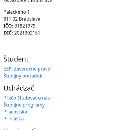
sv. Alžbety v Bratislave
Palackého 1
811 02 Bratislava
IČO:
31821979
DIČ:
2021302151
Študent
EZP: Záverečné práce
Študijný poriadok
Uchádzač
Prečo študovať u nás
Študijné programy
Pracoviská
Prihláška