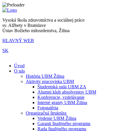
Vysoká škola zdravotníctva a sociálnej práce
sv. Alžbety v Bratislave
Ústav Božieho milosrdenstva, Žilina
HLAVNÝ WEB
SK
|
Úvod
O nás
História UBM Žilina
Aktivity pracoviska UBM
Študentská rada UBM ZA
Alumni klub absolventov UBM
Konferencie, vzdelávanie
Interné granty UBM Žilina
Fotogaléria
Organizačná štruktúra
Vedenie UBM Žilina
Garanti študijného programu
Rada študijného programu