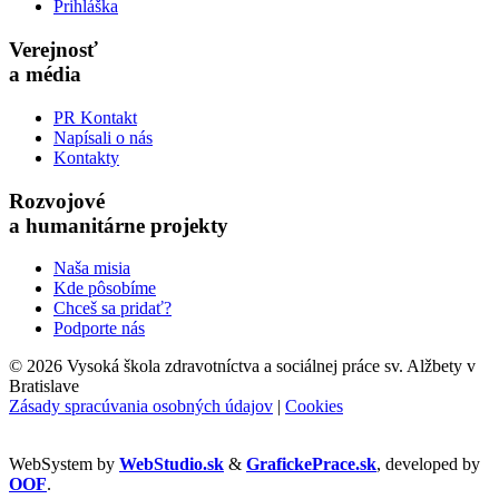
Prihláška
Verejnosť
a média
PR Kontakt
Napísali o nás
Kontakty
Rozvojové
a humanitárne projekty
Naša misia
Kde pôsobíme
Chceš sa pridať?
Podporte nás
©
2026 Vysoká škola zdravotníctva a sociálnej práce sv. Alžbety v
Bratislave
Zásady spracúvania osobných údajov
|
Cookies
WebSystem by
WebStudio.sk
&
GrafickePrace.sk
, developed by
OOF
.