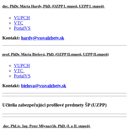
doc. PhDr. Mária Hardy, PhD. (OZPP I. stupeň, UZPP I. stupeň)
VUPCH
VTC
PortalVS
Kontakt:
hardy@vssvalzbety.sk
prof. PhDr. Mária Bielová, PhD. (OZPP II.stupeň, UZPP II.stupeň)
VUPCH
VTC
PortalVS
Kontakt:
bielova@vssvalzbety.sk
Učitelia zabezpečujúci profilové predmety ŠP (UZPP)
doc. PhLic. Ing. Peter Mlynarčík, PhD. (I. a II. stupeň)