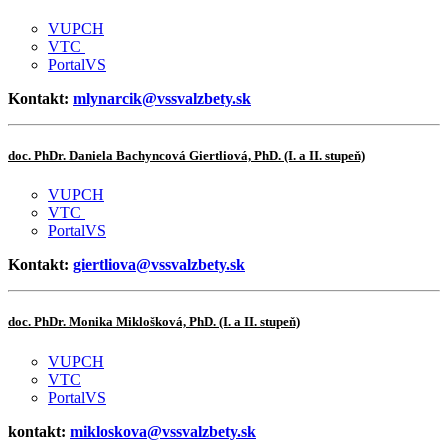
VUPCH
VTC
PortalVS
Kontakt:
mlynarcik@vssvalzbety.sk
doc. PhDr. Daniela Bachyncová Giertliová, PhD. (I. a II. stupeň)
VUPCH
VTC
PortalVS
Kontakt:
giertliova@vssvalzbety.sk
doc.
PhDr.
Monika Miklošková, PhD. (I. a II. stupeň)
VUPCH
VTC
PortalVS
kontakt:
mikloskova@vssvalzbety.sk