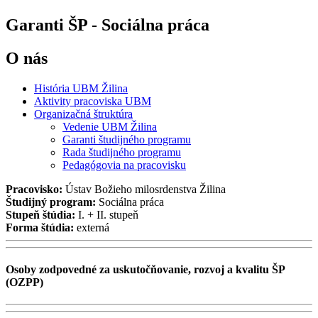
Garanti ŠP - Sociálna práca
O nás
História UBM Žilina
Aktivity pracoviska UBM
Organizačná štruktúra
Vedenie UBM Žilina
Garanti študijného programu
Rada študijného programu
Pedagógovia na pracovisku
Pracovisko:
Ústav Božieho milosrdenstva Žilina
Študijný program:
Sociálna práca
Stupeň štúdia:
I. + II. stupeň
Forma štúdia:
externá
Osoby zodpovedné za uskutočňovanie, rozvoj a kvalitu ŠP
(OZPP)