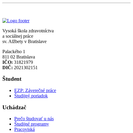
Vysoká škola zdravotníctva
a sociálnej práce
sv. Alžbety v Bratislave
Palackého 1
811 02 Bratislava
IČO:
31821979
DIČ:
2021302151
Študent
EZP: Záverečné práce
Študijný poriadok
Uchádzač
Prečo študovať u nás
Študijné programy
Pracoviská