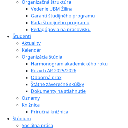
Organizačná štruktúra
Vedenie UBM Žilina
Garanti študijného programu
Rada študijného programu
Pedagógovia na pracovisku
Študenti
Aktuality
Kalendár
Organizácia štúdia
Harmonogram akademického roku
Rozvrh AR 2025/2026
Odborná prax
Štátne záverečné skúšky
Dokumenty na stiahnutie
Oznamy
Knižnica
Príručná knižnica
Štúdium
Sociálna práca