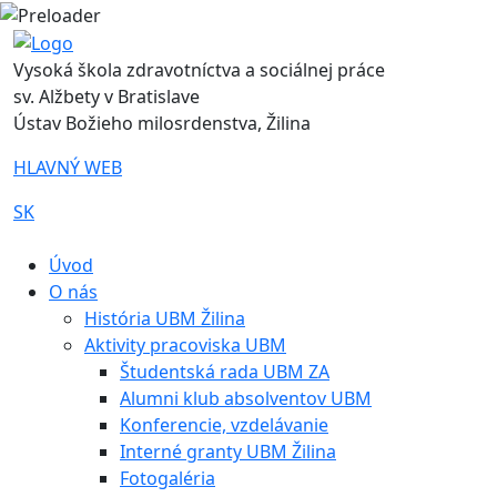
Vysoká škola zdravotníctva a sociálnej práce
sv. Alžbety v Bratislave
Ústav Božieho milosrdenstva, Žilina
HLAVNÝ WEB
SK
|
Úvod
O nás
História UBM Žilina
Aktivity pracoviska UBM
Študentská rada UBM ZA
Alumni klub absolventov UBM
Konferencie, vzdelávanie
Interné granty UBM Žilina
Fotogaléria