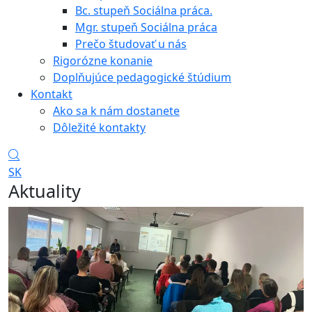
Bc. stupeň Sociálna práca.
Mgr. stupeň Sociálna práca
Prečo študovať u nás
Rigorózne konanie
Doplňujúce pedagogické štúdium
Kontakt
Ako sa k nám dostanete
Dôležité kontakty
SK
Aktuality