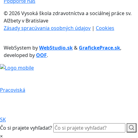
Podporte nás
©
2026 Vysoká škola zdravotníctva a sociálnej práce sv.
Alžbety v Bratislave
Zásady spracúvania osobných údajov
|
Cookies
WebSystem by
WebStudio.sk
&
GrafickePrace.sk
,
developed by
OOF
.
Pracoviská
SK
Čo si prajete vyhľadať?
×