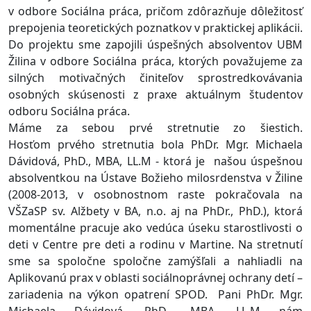
v odbore Sociálna práca, pričom zdôrazňuje dôležitosť
prepojenia teoretických poznatkov v praktickej aplikácii.
Do projektu sme zapojili úspešných absolventov UBM
Žilina v odbore Sociálna práca, ktorých považujeme za
silných motivačných činiteľov sprostredkovávania
osobných skúsenosti z praxe aktuálnym študentov
odboru Sociálna práca.
Máme za sebou prvé stretnutie zo šiestich.
Hosťom prvého stretnutia bola PhDr. Mgr. Michaela
Dávidová, PhD., MBA, LL.M - ktorá je našou úspešnou
absolventkou na Ústave Božieho milosrdenstva v Žiline
(2008-2013, v osobnostnom raste pokračovala na
VŠZaSP sv. Alžbety v BA, n.o. aj na PhDr., PhD.), ktorá
momentálne pracuje ako vedúca úseku starostlivosti o
deti v Centre pre deti a rodinu v Martine. Na stretnutí
sme sa spoločne spoločne zamýšľali a nahliadli na
Aplikovanú prax v oblasti sociálnoprávnej ochrany detí –
zariadenia na výkon opatrení SPOD. Pani
PhDr. Mgr.
Michaela Dávidová, PhD., MBA, LL.M nám