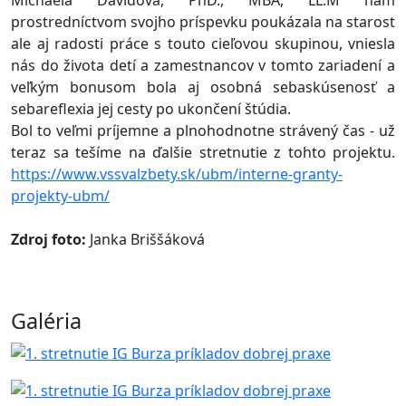
prostredníctvom svojho príspevku poukázala na starost
ale aj radosti práce s touto cieľovou skupinou, vniesla
nás do života detí a zamestnancov v tomto zariadení a
veľkým bonusom bola aj osobná sebaskúsenosť a
sebareflexia jej cesty po ukončení štúdia.
Bol to veľmi príjemne a plnohodnotne strávený čas - už
teraz sa tešíme na ďalšie stretnutie z tohto projektu.
https://www.vssvalzbety.sk/ubm/interne-granty-
projekty-ubm/
Zdroj foto:
Janka Briššáková
Galéria