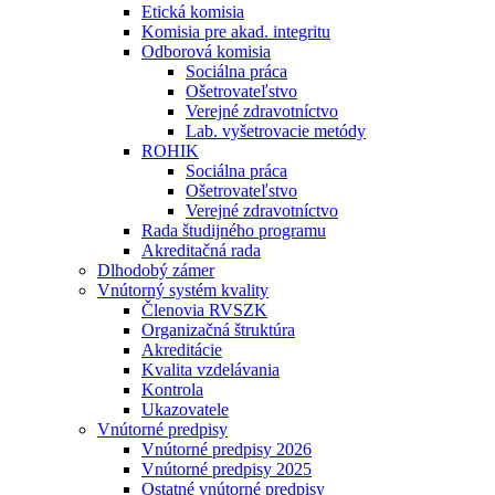
Etická komisia
Komisia pre akad. integritu
Odborová komisia
Sociálna práca
Ošetrovateľstvo
Verejné zdravotníctvo
Lab. vyšetrovacie metódy
ROHIK
Sociálna práca
Ošetrovateľstvo
Verejné zdravotníctvo
Rada študijného programu
Akreditačná rada
Dlhodobý zámer
Vnútorný systém kvality
Členovia RVSZK
Organizačná štruktúra
Akreditácie
Kvalita vzdelávania
Kontrola
Ukazovatele
Vnútorné predpisy
Vnútorné predpisy 2026
Vnútorné predpisy 2025
Ostatné vnútorné predpisy