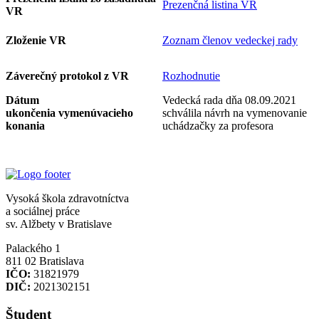
Prezenčná listina VR
VR
Zloženie VR
Zoznam členov vedeckej rady
Záverečný protokol z VR
Rozhodnutie
Dátum
Vedecká rada dňa 08.09.2021
ukončenia vymenúvacieho
schválila návrh na vymenovanie
konania
uchádzačky za profesora
Vysoká škola zdravotníctva
a sociálnej práce
sv. Alžbety v Bratislave
Palackého 1
811 02 Bratislava
IČO:
31821979
DIČ:
2021302151
Študent