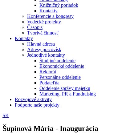
Knižničný poriadok
Kontakty
Konferencie a kongresy
Vedecké projekty
Časopis
Tvorivá činnosť
Kontakty
Hlavná adresa
Adresy pracovísk
Jednotlivé kontakty
Študijné oddelenie
Ekonomické oddelenie
Rektorát
Personálne oddelenie
Podateľňa
Oddelenie správy majetku
Marketing, PR a Fundraising
Rozvojové aktivity
Podporte naše projekty
SK
Šupínová Mária - Inaugurácia