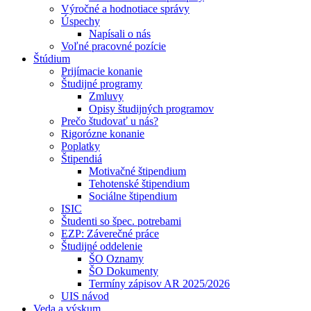
Výročné a hodnotiace správy
Úspechy
Napísali o nás
Voľné pracovné pozície
Štúdium
Prijímacie konanie
Študijné programy
Zmluvy
Opisy študijných programov
Prečo študovať u nás?
Rigorózne konanie
Poplatky
Štipendiá
Motivačné štipendium
Tehotenské štipendium
Sociálne štipendium
ISIC
Študenti so špec. potrebami
EZP: Záverečné práce
Študijné oddelenie
ŠO Oznamy
ŠO Dokumenty
Termíny zápisov AR 2025/2026
UIS návod
Veda a výskum