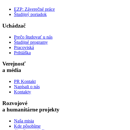
EZP: Záverečné práce
Študijný poriadok
Uchádzač
Prečo študovať u nás
Študijné programy
Pracoviská
Prihláška
Verejnosť
a média
PR Kontakt
Napísali o nás
Kontakty
Rozvojové
a humanitárne projekty
Naša misia
Kde pôsobíme