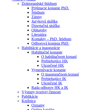
Doktorandské štúdium
Prijímacie konanie PhD.
Štúdium
Zápisy
Jazyková skúška
Dizertačná skúška
Obhajoby
Literatúra
Kontakty – PhD. štúdium
Odborová komisia PhD.
Habilitácie a inaugurácie
Habilitačné konanie
O habilitačnom konaní
Prebiehajúce HK
Ukončené HK
Vymenúvacie konanie
O inauguračnom konaní
Prebiehajúce IK
Ukončené IK
Rada odborov HK a IK
Výstupy tvorivej činnosti
Publikácie
Knižnica
Oznamy
Online katalóg