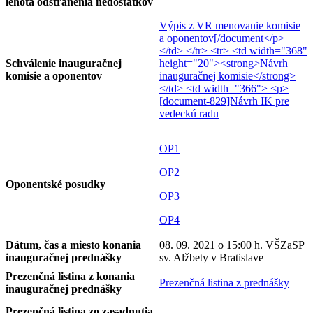
lehota odstránenia nedostatkov
Výpis z VR menovanie komisie
a oponentov[/document</p>
</td> </tr> <tr> <td width="368"
Schválenie inauguračnej
height="20"><strong>Návrh
komisie a oponentov
inauguračnej komisie</strong>
</td> <td width="366"> <p>
[document-829]Návrh IK pre
vedeckú radu
OP1
OP2
Oponentské posudky
OP3
OP4
Dátum, čas a miesto konania
08. 09. 2021 o 15:00 h. VŠZaSP
inauguračnej prednášky
sv. Alžbety v Bratislave
Prezenčná listina z konania
Prezenčná listina z prednášky
inauguračnej prednášky
Prezenčná listina zo zasadnutia