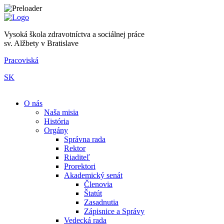
Vysoká škola zdravotníctva a sociálnej práce
sv. Alžbety v Bratislave
Pracoviská
SK
|
O nás
Naša misia
História
Orgány
Správna rada
Rektor
Riaditeľ
Prorektori
Akademický senát
Členovia
Štatút
Zasadnutia
Zápisnice a Správy
Vedecká rada