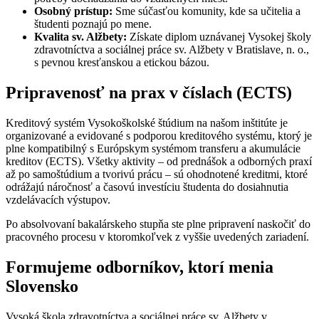
Osobný prístup:
Sme súčasťou komunity, kde sa učitelia a
študenti poznajú po mene.
Kvalita sv. Alžbety:
Získate diplom uznávanej Vysokej školy
zdravotníctva a sociálnej práce sv. Alžbety v Bratislave, n. o.,
s pevnou kresťanskou a etickou bázou.
Pripravenosť na prax v číslach (ECTS)
Kreditový systém Vysokoškolské štúdium na našom inštitúte je
organizované a evidované s podporou kreditového systému, ktorý je
plne kompatibilný s Európskym systémom transferu a akumulácie
kreditov (ECTS). Všetky aktivity – od prednášok a odborných praxí
až po samoštúdium a tvorivú prácu – sú ohodnotené kreditmi, ktoré
odrážajú náročnosť a časovú investíciu študenta do dosiahnutia
vzdelávacích výstupov.
Po absolvovaní bakalárskeho stupňa ste plne pripravení naskočiť do
pracovného procesu v ktoromkoľvek z vyššie uvedených zariadení.
Formujeme odborníkov, ktorí menia
Slovensko
Vysoká škola zdravotníctva a sociálnej práce sv. Alžbety v