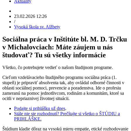
Aktuality
23.02.2026 12:26
/
Vysoká škola sv. Alžbety
Sociálna práca v Inštitúte bl. M. D. Trčku
v Michalovciach: Máte záujem u nás
študovať? Tu sú všetky informácie
Všetko, čo potrebujete vedieť o našom študijnom programe.
Cieľom vzdelávacieho študijného programu sociálna práca (1.
stupeň) je pripraviť absolventa tak, aby ovládal odborné činnosti v
oblasti sociálnej pomoci, prevencie a poradenstva. Ide o profesiu
zameranú na pomoc jednotlivcom, rodinám a komunitám, ktoré sa
ocitli v nepriaznivej životnej situácii.
Podajte si prihlášku už dnes
.
Stále nie ste rozhodnutí? Prečítajte si všetko o ŠTÚDIU a
PRIHLÁŠKE.
Štúdium kladie dôraz na vysokú mieru empatie, etické rozhodovanie