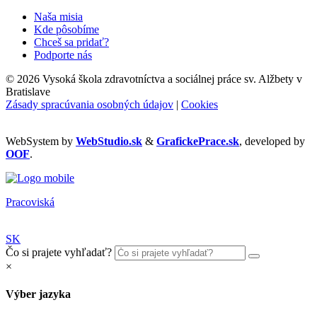
Naša misia
Kde pôsobíme
Chceš sa pridať?
Podporte nás
©
2026 Vysoká škola zdravotníctva a sociálnej práce sv. Alžbety v
Bratislave
Zásady spracúvania osobných údajov
|
Cookies
WebSystem by
WebStudio.sk
&
GrafickePrace.sk
, developed by
OOF
.
Pracoviská
SK
Čo si prajete vyhľadať?
×
Výber jazyka