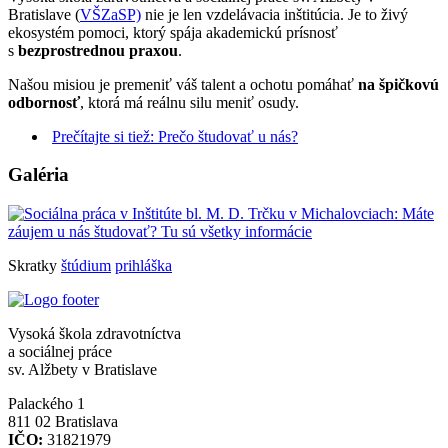
Bratislave (
VŠZaSP)
nie je len vzdelávacia inštitúcia. Je to živý
ekosystém pomoci, ktorý spája akademickú prísnosť
s
bezprostrednou praxou
.
Našou misiou je premeniť váš talent a ochotu pomáhať
na špičkovú
odbornosť
, ktorá má reálnu silu meniť osudy.
Prečítajte si tiež: Prečo študovať u nás?
Galéria
Skratky
štúdium
prihláška
Vysoká škola zdravotníctva
a sociálnej práce
sv. Alžbety v Bratislave
Palackého 1
811 02 Bratislava
IČO:
31821979