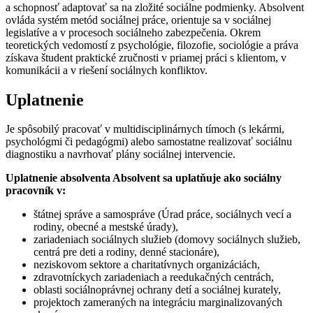
a schopnosť adaptovať sa na zložité sociálne podmienky. Absolvent
ovláda systém metód sociálnej práce, orientuje sa v sociálnej
legislatíve a v procesoch sociálneho zabezpečenia. Okrem
teoretických vedomostí z psychológie, filozofie, sociológie a práva
získava študent praktické zručnosti v priamej práci s klientom, v
komunikácii a v riešení sociálnych konfliktov.
Uplatnenie
Je spôsobilý pracovať v multidisciplinárnych tímoch (s lekármi,
psychológmi či pedagógmi) alebo samostatne realizovať sociálnu
diagnostiku a navrhovať plány sociálnej intervencie.
Uplatnenie absolventa Absolvent sa uplatňuje ako sociálny
pracovník v:
štátnej správe a samospráve (Úrad práce, sociálnych vecí a
rodiny, obecné a mestské úrady),
zariadeniach sociálnych služieb (domovy sociálnych služieb,
centrá pre deti a rodiny, denné stacionáre),
neziskovom sektore a charitatívnych organizáciách,
zdravotníckych zariadeniach a reedukačných centrách,
oblasti sociálnoprávnej ochrany detí a sociálnej kurately,
projektoch zameraných na integráciu marginalizovaných