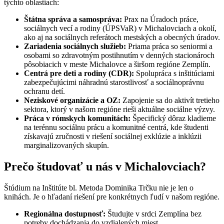
týchto oblastiach:
Štátna správa a samospráva:
Prax na Úradoch práce,
sociálnych vecí a rodiny (ÚPSVaR) v Michalovciach a okolí,
ako aj na sociálnych referátoch mestských a obecných úradov.
Zariadenia sociálnych služieb:
Priama práca so seniormi a
osobami so zdravotným postihnutím v denných stacionároch
pôsobiacich v meste Michalovce a širšom regióne Zemplín.
Centrá pre deti a rodiny (CDR):
Spolupráca s inštitúciami
zabezpečujúcimi náhradnú starostlivosť a sociálnoprávnu
ochranu detí.
Neziskové organizácie a OZ:
Zapojenie sa do aktivít tretieho
sektora, ktorý v našom regióne rieši aktuálne sociálne výzvy.
Práca v rómskych komunitách:
Špecifický dôraz kladieme
na terénnu sociálnu prácu a komunitné centrá, kde študenti
získavajú zručnosti v riešení sociálnej exklúzie a inklúzii
marginalizovaných skupín.
Prečo študovať u nás v Michalovciach?
Štúdium na Inštitúte bl. Metoda Dominika Trčku nie je len o
knihách. Je o hľadaní riešení pre konkrétnych ľudí v našom regióne.
Regionálna dostupnosť:
Študujte v srdci Zemplína bez
potreby dochádzania do vzdialených miest.