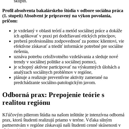
skupín.
Profil absolventa bakalárskeho štúdia v odbore sociálna práca
(1. stupeň) Absolvent je pripravený na výkon povolania,
pričom:
je vzdelaný v oblasti teórií a metód sociálnej práce a dokáže
ich aplikovať v praxi pri dodržiavaní etických princípov,
preberá profesionálnu zodpovednosť za pomoc klientovi, vie
efektívne získavať a triediť informácie potrebné pre sociálne
riešenia,
uznáva potrebu celoživotného vzdelávania a sleduje nové
trendy v sociálnej politike a sociálnej pomoci,
je schopný aktívne participovať na výskumných úlohách a
analýzach sociálnych problémov v regióne,
plánuje a realizuje preventívne aktivity zamerané na
predchádzanie sociálno-patologickým javom.
Odborná prax: Prepojenie teórie s
realitou regiónu
Kľúčovým pilierom štúdia na našom inštitúte je intenzívna odborná
prax, ktorú študenti realizujú priamo v teréne. Vďaka silným
partnerstvám v regióne získavajú naši študenti cenné skúsenosti v