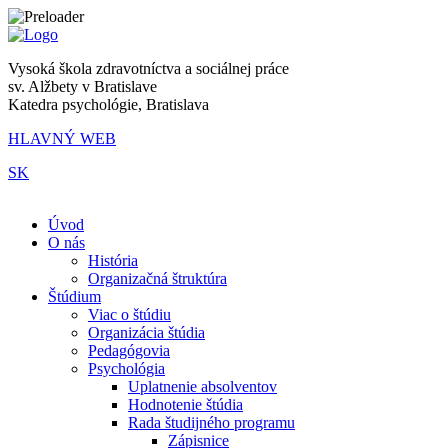
Vysoká škola zdravotníctva a sociálnej práce
sv. Alžbety v Bratislave
Katedra psychológie, Bratislava
HLAVNÝ WEB
SK
|
Úvod
O nás
História
Organizačná štruktúra
Štúdium
Viac o štúdiu
Organizácia štúdia
Pedagógovia
Psychológia
Uplatnenie absolventov
Hodnotenie štúdia
Rada študijného programu
Zápisnice