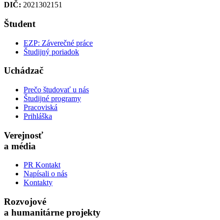
DIČ:
2021302151
Študent
EZP: Záverečné práce
Študijný poriadok
Uchádzač
Prečo študovať u nás
Študijné programy
Pracoviská
Prihláška
Verejnosť
a média
PR Kontakt
Napísali o nás
Kontakty
Rozvojové
a humanitárne projekty