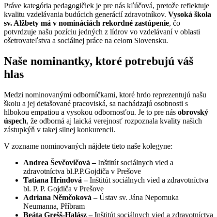
Práve kategória pedagogičiek je pre nás kľúčová, pretože reflektuje
kvalitu vzdelávania budúcich generácií zdravotníkov.
Vysoká škola
sv. Alžbety má v nomináciách rekordné zastúpenie
, čo
potvrdzuje našu pozíciu jedných z lídrov vo vzdelávaní v oblasti
ošetrovateľstva a sociálnej práce na celom Slovensku.
Naše nominantky, ktoré potrebujú váš
hlas
Medzi nominovanými odborníčkami, ktoré hrdo reprezentujú našu
školu a jej detašované pracoviská, sa nachádzajú osobnosti s
hlbokou empatiou a vysokou odbornosťou. Je to pre nás
obrovský
úspech
, že odborná aj laická verejnosť rozpoznala kvality našich
zástupkýň v takej silnej konkurencii.
V zozname nominovaných nájdete tieto naše kolegyne:
Andrea Ševčovičová
–
Inštitút sociálnych vied a
zdravotníctva bl.P.P.Gojdiča v Prešove
Tatiana Hrindová
–
Inštitút sociálnych vied a zdravotníctva
bl. P. P. Gojdiča v Prešove
Adriana Němčoková
–
Ústav sv. Jána Nepomuka
Neumanna, Příbram
Beáta Grešš-Halász
–
Inštitút sociálnych vied a zdravotníctva