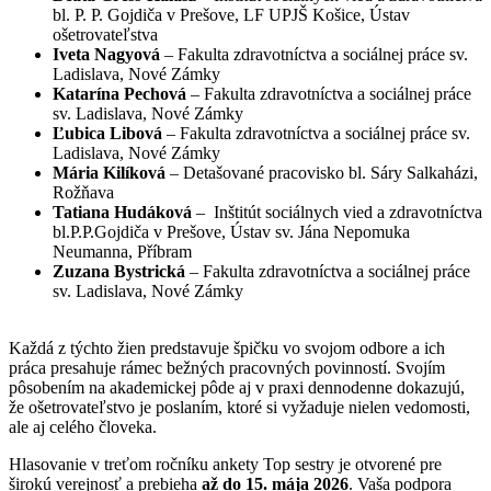
bl. P. P. Gojdiča v Prešove, LF UPJŠ Košice, Ústav
ošetrovateľstva
Iveta Nagyová
– Fakulta zdravotníctva a sociálnej práce sv.
Ladislava, Nové Zámky
Katarína Pechová
– Fakulta zdravotníctva a sociálnej práce
sv. Ladislava, Nové Zámky
Ľubica Libová
– Fakulta zdravotníctva a sociálnej práce sv.
Ladislava, Nové Zámky
Mária Kilíková
– Detašované pracovisko bl. Sáry Salkaházi,
Rožňava
Tatiana Hudáková
–
Inštitút sociálnych vied a zdravotníctva
bl.P.P.Gojdiča v Prešove, Ústav sv. Jána Nepomuka
Neumanna, Příbram
Zuzana Bystrická
– Fakulta zdravotníctva a sociálnej práce
sv. Ladislava, Nové Zámky
Každá z týchto žien predstavuje špičku vo svojom odbore a ich
práca presahuje rámec bežných pracovných povinností. Svojím
pôsobením na akademickej pôde aj v praxi dennodenne dokazujú,
že ošetrovateľstvo je poslaním, ktoré si vyžaduje nielen vedomosti,
ale aj celého človeka.
Hlasovanie v treťom ročníku ankety Top sestry je otvorené pre
širokú verejnosť a prebieha
až do 15. mája 2026
. Vaša podpora