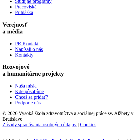
Študijné programy
Pracoviská
Prihláška
Verejnosť
a média
PR Kontakt
Napísali o nás
Kontakty
Rozvojové
a humanitárne projekty
Naša misia
Kde pôsobíme
Chceš sa pridať?
Podporte nás
©
2026 Vysoká škola zdravotníctva a sociálnej práce sv. Alžbety v
Bratislave
Zásady spracúvania osobných údajov
|
Cookies