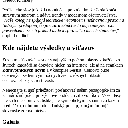
uviedol Krčméry.
Podľa jeho slov je každá nominácia potvrdením, že škola kráča
správnym smerom a udáva trendy v modernom ošetrovateľstve.
"Naše kolegyne spájajú teoretické vedomosti s neúnavnou praxou a
ľudským prístupom, čo je v zdravotníctve to najcennejšie. Som
presvedčený, že ich príklad bude inšpirovať aj našich študentov,"
doplnil riaditeľ.
Kde nájdete výsledky a víťazov
Zoznam víťazných sestier s najvyšším počtom hlasov v každej zo
štyroch kategórií sa dozviete nielen na internete, ale aj na stránkach
Zdravotníckych novín
a v časopise
Sestra
. Celkovo bude
ocenených sedem výnimočných žien z rôznych oblastí
ošetrovateľskej starostlivosti.
Nenechajte si ujsť príležitosť poďakovať našim pedagogičkám za
ich náročnú prácu pri výchove budúcich zdravotníkov. Vaše hlasy
nie sú len číslom v štatistike, ale symbolickým uznaním za každú
prednášku, odbornú radu a ľudský prístup, ktorým formujú
slovenské zdravotníctvo.
Galéria