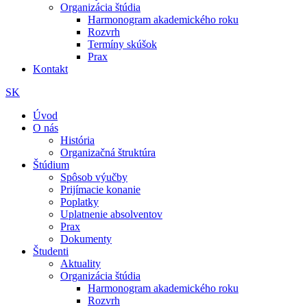
Organizácia štúdia
Harmonogram akademického roku
Rozvrh
Termíny skúšok
Prax
Kontakt
SK
Úvod
O nás
História
Organizačná štruktúra
Štúdium
Spôsob výučby
Prijímacie konanie
Poplatky
Uplatnenie absolventov
Prax
Dokumenty
Študenti
Aktuality
Organizácia štúdia
Harmonogram akademického roku
Rozvrh