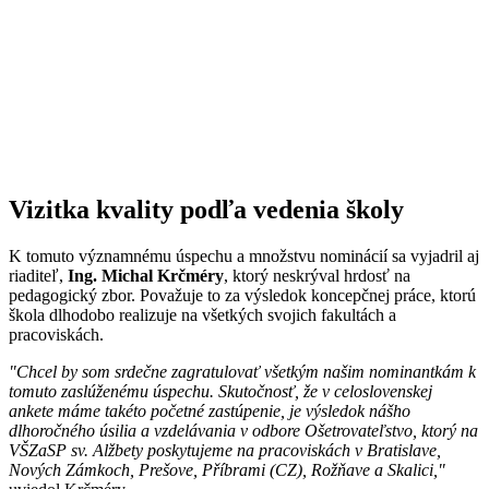
Vizitka kvality podľa vedenia školy
K tomuto významnému úspechu a množstvu nominácií sa vyjadril aj
riaditeľ,
Ing. Michal Krčméry
, ktorý neskrýval hrdosť na
pedagogický zbor. Považuje to za výsledok koncepčnej práce, ktorú
škola dlhodobo realizuje na všetkých svojich fakultách a
pracoviskách.
"Chcel by som srdečne zagratulovať všetkým našim nominantkám k
tomuto zaslúženému úspechu. Skutočnosť, že v celoslovenskej
ankete máme takéto početné zastúpenie, je výsledok nášho
dlhoročného úsilia a vzdelávania v odbore Ošetrovateľstvo,
ktorý na
VŠZaSP sv. Alžbety poskytujeme na pracoviskách v Bratislave,
Nových Zámkoch, Prešove, Příbrami (CZ), Rožňave a Skalici,"