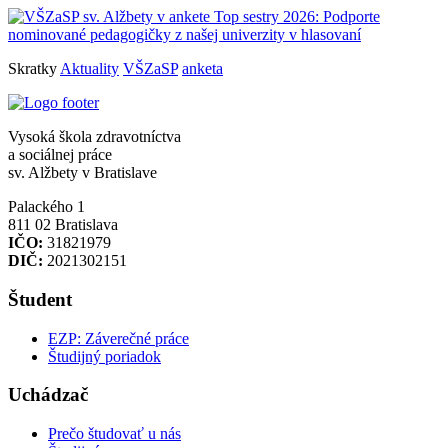
Skratky
Aktuality
VŠZaSP
anketa
Vysoká škola zdravotníctva
a sociálnej práce
sv. Alžbety v Bratislave
Palackého 1
811 02 Bratislava
IČO:
31821979
DIČ:
2021302151
Študent
EZP: Záverečné práce
Študijný poriadok
Uchádzač
Prečo študovať u nás