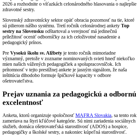
2026 a rozhodnite o víťazkách celonárodného hlasovania o najlepšie
zdravotné sestry.
Slovenský zdravotnícky sektor opäť obracia pozornosť na tie, ktoré
sú pilierom nášho systému. Tretí ročník celonárodnej ankety
Top
sestry na Slovensku
odštartoval a verejnosť má jedinečnú
príležitosť oceniť odborníčky za ich celoživotné nasadenie a
pedagogický prínos.
Pre
Vysokú školu sv. Alžbety
je tento ročník mimoriadne
významný, pretože v zozname nominovaných svieti hneď niekoľko
mien našich vážených pedagogičiek a spolupracovníčok. Ich
prítomnosť v tejto prestížnej ankete je jasným signálom, že naša
inštitúcia dlhodobo formuje špičkové kapacity v odbore
ošetrovateľstva.
Prejav uznania za pedagogickú a odbornú
excelentnosť
Anketa, ktorú organizuje spoločnosť
MAFRA Slovakia
, sa tento rok
zameriava na štyri kľúčové kategórie. Sú nimi zariadenia sociálnych
služieb, domáca ošetrovateľská starostlivosť (ADOS) a hospice,
pedagogičky a školské sestry, a nakoniec kúpeľná starostlivosť.