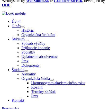
WebSystem by
WebStudio.sk
&
GrafickePrace.sk
, developed by
OOF
.
Úvod
O nás
História
Organizačná štruktúra
Štúdium
Spôsob výučby
Prijímacie konanie
Poplatky
Uplatnenie absolventov
Prax
Dokumenty
Študenti
Aktuality
Organizácia štúdia
Harmonogram akademického roku
Rozvrh
Termíny skúšok
Prax
Kontakt
Pracoviská