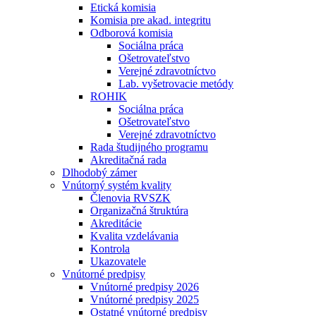
Etická komisia
Komisia pre akad. integritu
Odborová komisia
Sociálna práca
Ošetrovateľstvo
Verejné zdravotníctvo
Lab. vyšetrovacie metódy
ROHIK
Sociálna práca
Ošetrovateľstvo
Verejné zdravotníctvo
Rada študijného programu
Akreditačná rada
Dlhodobý zámer
Vnútorný systém kvality
Členovia RVSZK
Organizačná štruktúra
Akreditácie
Kvalita vzdelávania
Kontrola
Ukazovatele
Vnútorné predpisy
Vnútorné predpisy 2026
Vnútorné predpisy 2025
Ostatné vnútorné predpisy