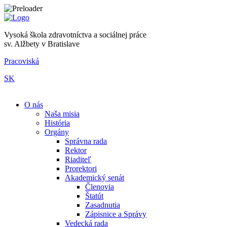
Vysoká škola zdravotníctva a sociálnej práce
sv. Alžbety v Bratislave
Pracoviská
SK
|
O nás
Naša misia
História
Orgány
Správna rada
Rektor
Riaditeľ
Prorektori
Akademický senát
Členovia
Štatút
Zasadnutia
Zápisnice a Správy
Vedecká rada