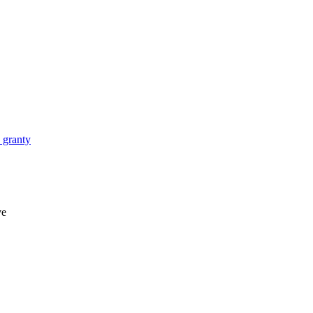
 granty
ve