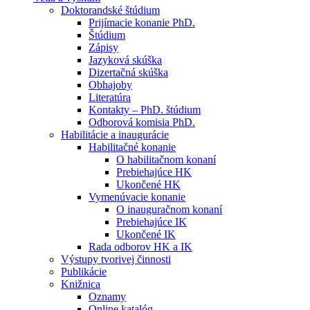
Doktorandské štúdium
Prijímacie konanie PhD.
Štúdium
Zápisy
Jazyková skúška
Dizertačná skúška
Obhajoby
Literatúra
Kontakty – PhD. štúdium
Odborová komisia PhD.
Habilitácie a inaugurácie
Habilitačné konanie
O habilitačnom konaní
Prebiehajúce HK
Ukončené HK
Vymenúvacie konanie
O inauguračnom konaní
Prebiehajúce IK
Ukončené IK
Rada odborov HK a IK
Výstupy tvorivej činnosti
Publikácie
Knižnica
Oznamy
Online katalóg