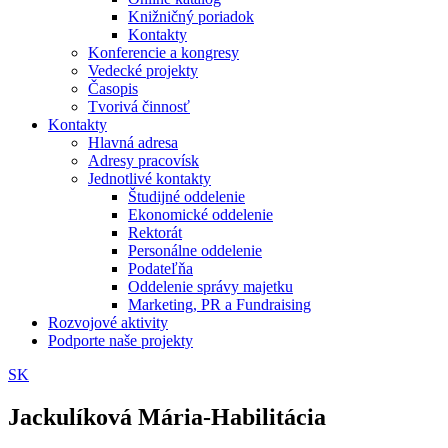
Knižničný poriadok
Kontakty
Konferencie a kongresy
Vedecké projekty
Časopis
Tvorivá činnosť
Kontakty
Hlavná adresa
Adresy pracovísk
Jednotlivé kontakty
Študijné oddelenie
Ekonomické oddelenie
Rektorát
Personálne oddelenie
Podateľňa
Oddelenie správy majetku
Marketing, PR a Fundraising
Rozvojové aktivity
Podporte naše projekty
SK
Jackulíková Mária-Habilitácia