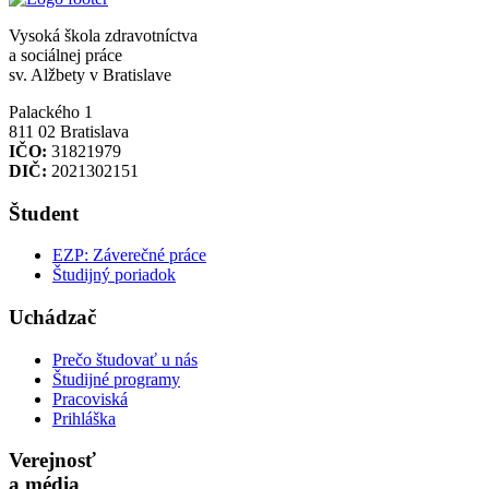
Vysoká škola zdravotníctva
a sociálnej práce
sv. Alžbety v Bratislave
Palackého 1
811 02 Bratislava
IČO:
31821979
DIČ:
2021302151
Študent
EZP: Záverečné práce
Študijný poriadok
Uchádzač
Prečo študovať u nás
Študijné programy
Pracoviská
Prihláška
Verejnosť
a média