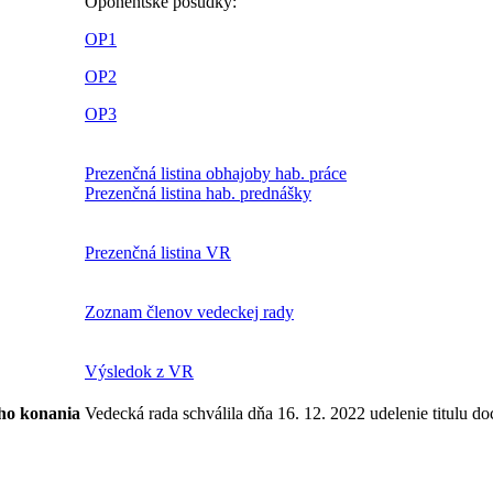
Oponentské posudky:
OP1
OP2
OP3
Prezenčná listina obhajoby hab. práce
Prezenčná listina hab. prednášky
Prezenčná listina VR
Zoznam členov vedeckej rady
Výsledok z VR
ho konania
Vedecká rada schválila dňa 16. 12. 2022 udelenie titulu do