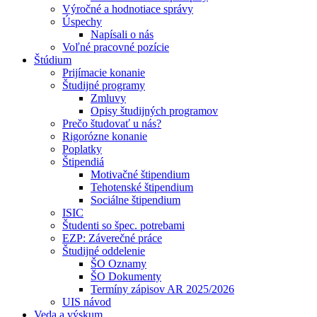
Výročné a hodnotiace správy
Úspechy
Napísali o nás
Voľné pracovné pozície
Štúdium
Prijímacie konanie
Študijné programy
Zmluvy
Opisy študijných programov
Prečo študovať u nás?
Rigorózne konanie
Poplatky
Štipendiá
Motivačné štipendium
Tehotenské štipendium
Sociálne štipendium
ISIC
Študenti so špec. potrebami
EZP: Záverečné práce
Študijné oddelenie
ŠO Oznamy
ŠO Dokumenty
Termíny zápisov AR 2025/2026
UIS návod
Veda a výskum