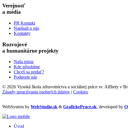
Verejnosť
a média
PR Kontakt
Napísali o nás
Kontakty
Rozvojové
a humanitárne projekty
Naša misia
Kde pôsobíme
Chceš sa pridať?
Podporte nás
©
2026 Vysoká škola zdravotníctva a sociálnej práce sv. Alžbety v Br
Zásady spracúvania osobných údajov
|
Cookies
WebSystem by
WebStudio.sk
&
GrafickePrace.sk
, developed by
O
Úvod