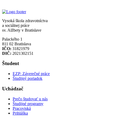
Vysoká škola zdravotníctva
a sociálnej práce
sv. Alžbety v Bratislave
Palackého 1
811 02 Bratislava
IČO:
31821979
DIČ:
2021302151
Študent
EZP: Záverečné práce
Študijný poriadok
Uchádzač
Prečo študovať u nás
Študijné programy
Pracoviská
Prihláška