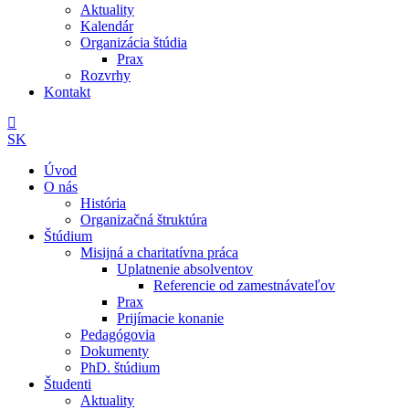
Aktuality
Kalendár
Organizácia štúdia
Prax
Rozvrhy
Kontakt
SK
Úvod
O nás
História
Organizačná štruktúra
Štúdium
Misijná a charitatívna práca
Uplatnenie absolventov
Referencie od zamestnávateľov
Prax
Prijímacie konanie
Pedagógovia
Dokumenty
PhD. štúdium
Študenti
Aktuality