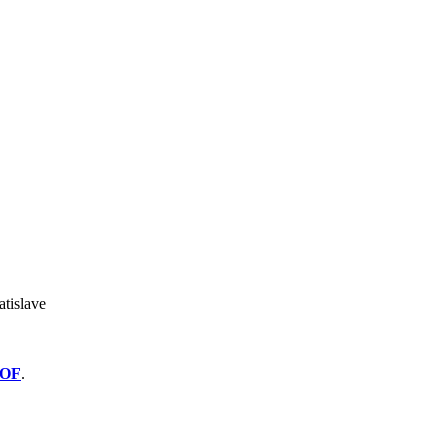
atislave
OF
.