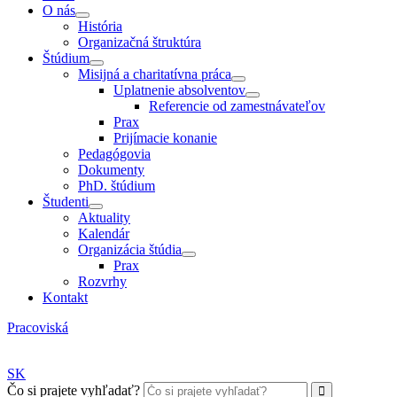
O nás
História
Organizačná štruktúra
Štúdium
Misijná a charitatívna práca
Uplatnenie absolventov
Referencie od zamestnávateľov
Prax
Prijímacie konanie
Pedagógovia
Dokumenty
PhD. štúdium
Študenti
Aktuality
Kalendár
Organizácia štúdia
Prax
Rozvrhy
Kontakt
Pracoviská
SK
Čo si prajete vyhľadať?