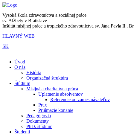
Vysoká škola zdravotníctva a sociálnej práce
sv. Alžbety v Bratislave
Inštitút misijnej práce a tropického zdravotníctva sv. Jána Pavla II., Br
HLAVNÝ WEB
SK
|
Úvod
O nás
História
Organizačná štruktúra
Štúdium
Misijná a charitatívna práca
Uplatnenie absolventov
Referencie od zamestnávateľov
Prax
Prijímacie konanie
Pedagógovia
Dokumenty
PhD. štúdium
Študenti