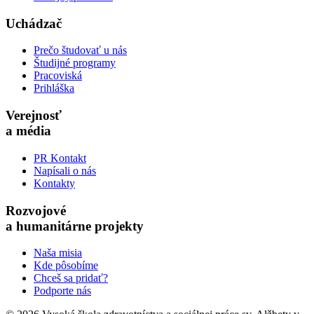
Uchádzač
Prečo študovať u nás
Študijné programy
Pracoviská
Prihláška
Verejnosť
a média
PR Kontakt
Napísali o nás
Kontakty
Rozvojové
a humanitárne projekty
Naša misia
Kde pôsobíme
Chceš sa pridať?
Podporte nás