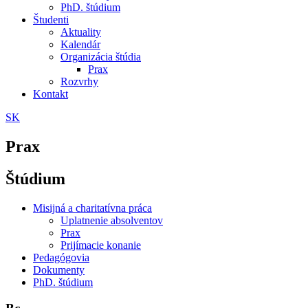
PhD. štúdium
Študenti
Aktuality
Kalendár
Organizácia štúdia
Prax
Rozvrhy
Kontakt
SK
Prax
Štúdium
Misijná a charitatívna práca
Uplatnenie absolventov
Prax
Prijímacie konanie
Pedagógovia
Dokumenty
PhD. štúdium