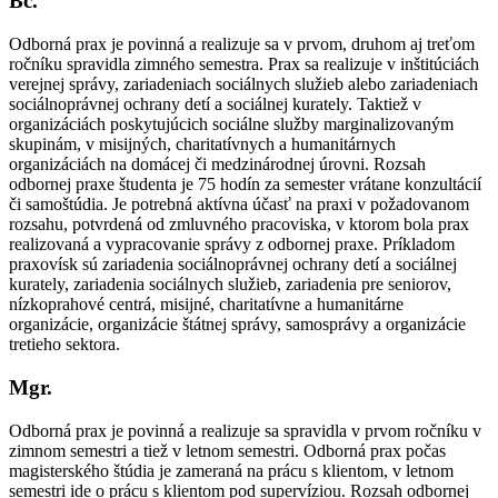
Bc.
Odborná prax je povinná a realizuje sa v prvom, druhom aj treťom
ročníku spravidla zimného semestra. Prax sa realizuje v inštitúciách
verejnej správy, zariadeniach sociálnych služieb alebo zariadeniach
sociálnoprávnej ochrany detí a sociálnej kurately. Taktiež v
organizáciách poskytujúcich sociálne služby marginalizovaným
skupinám, v misijných, charitatívnych a humanitárnych
organizáciách na domácej či medzinárodnej úrovni. Rozsah
odbornej praxe študenta je 75 hodín za semester vrátane konzultácií
či samoštúdia. Je potrebná aktívna účasť na praxi v požadovanom
rozsahu, potvrdená od zmluvného pracoviska, v ktorom bola prax
realizovaná a vypracovanie správy z odbornej praxe. Príkladom
praxovísk sú zariadenia sociálnoprávnej ochrany detí a sociálnej
kurately, zariadenia sociálnych služieb, zariadenia pre seniorov,
nízkoprahové centrá, misijné, charitatívne a humanitárne
organizácie, organizácie štátnej správy, samosprávy a organizácie
tretieho sektora.
Mgr.
Odborná prax je povinná a realizuje sa spravidla v prvom ročníku v
zimnom semestri a tiež v letnom semestri. Odborná prax počas
magisterského štúdia je zameraná na prácu s klientom, v letnom
semestri ide o prácu s klientom pod supervíziou. Rozsah odbornej