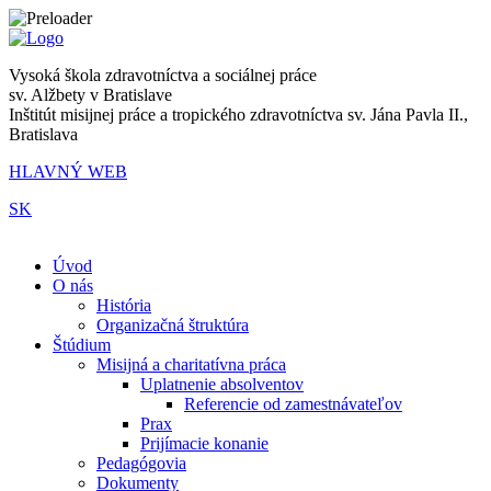
Vysoká škola zdravotníctva a sociálnej práce
sv. Alžbety v Bratislave
Inštitút misijnej práce a tropického zdravotníctva sv. Jána Pavla II.,
Bratislava
HLAVNÝ WEB
SK
|
Úvod
O nás
História
Organizačná štruktúra
Štúdium
Misijná a charitatívna práca
Uplatnenie absolventov
Referencie od zamestnávateľov
Prax
Prijímacie konanie
Pedagógovia
Dokumenty