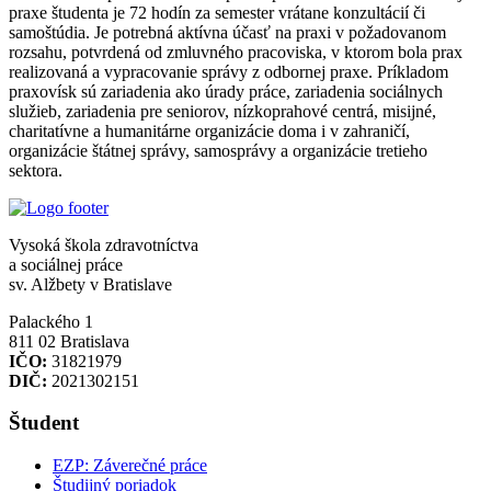
praxe študenta je 72 hodín za semester vrátane konzultácií či
samoštúdia. Je potrebná aktívna účasť na praxi v požadovanom
rozsahu, potvrdená od zmluvného pracoviska, v ktorom bola prax
realizovaná a vypracovanie správy z odbornej praxe. Príkladom
praxovísk sú zariadenia ako úrady práce, zariadenia sociálnych
služieb, zariadenia pre seniorov, nízkoprahové centrá, misijné,
charitatívne a humanitárne organizácie doma i v zahraničí,
organizácie štátnej správy, samosprávy a organizácie tretieho
sektora.
Vysoká škola zdravotníctva
a sociálnej práce
sv. Alžbety v Bratislave
Palackého 1
811 02 Bratislava
IČO:
31821979
DIČ:
2021302151
Študent
EZP: Záverečné práce
Študijný poriadok