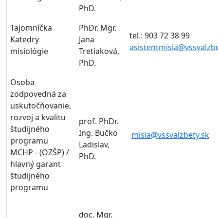
PhD.
Tajomníčka
PhDr. Mgr.
tel.: 903 72 38 99
Katedry
Jana
asistentmisia@vssvalzbe
misiológie
Tretiaková,
PhD.
Osoba
zodpovedná za
uskutočňovanie,
rozvoj a kvalitu
prof. PhDr.
študijného
Ing. Bučko
misia@vssvalzbety.sk
programu
Ladislav,
MCHP - (OZŠP) /
PhD.
hlavný garant
študijného
programu
doc. Mgr.