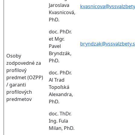
Jaroslava
kvasnicova@vssvalzbety
Kvasnicová,
PhD.
doc. PhDr.
et Mgr.
bryndzak@vssvalzbety.
Pavel
Bryndzák,
Osoby
PhD.
zodpovedné za
profilový
doc. PhDr.
predmet (OZPP)
Al Trad
/ garanti
Topoľská
profilových
Alexandra,
predmetov
PhD.
doc. ThDr.
Ing. Fula
Milan, PhD.