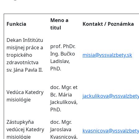
Meno a
Funkcia
Kontakt / Poznámka
titul
Dekan Inštitútu
prof. PhDr.
misijnej práce a
Ing. Bučko
tropického
misia@vssvalzbety.sk
Ladislav,
zdravotníctva
PhD.
sv. Jána Pavla II.
doc. Mgr. et
Vedúca Katedry
Bc. Mária
jackulikova@vssvalzbety
misiológie
Jackulíková,
PhD.
Zástupkyňa
doc. Mgr.
vedúcej Katedry
Jaroslava
kvasnicova@vssvalzbety
misiológie
Kvasnicová,