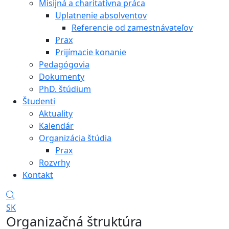
Misijná a charitatívna práca
Uplatnenie absolventov
Referencie od zamestnávateľov
Prax
Prijímacie konanie
Pedagógovia
Dokumenty
PhD. štúdium
Študenti
Aktuality
Kalendár
Organizácia štúdia
Prax
Rozvrhy
Kontakt
SK
Organizačná štruktúra