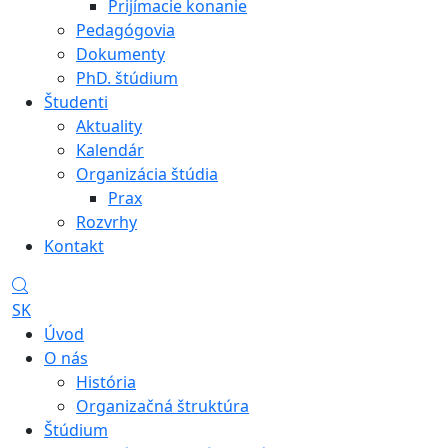
Prijímacie konanie
Pedagógovia
Dokumenty
PhD. štúdium
Študenti
Aktuality
Kalendár
Organizácia štúdia
Prax
Rozvrhy
Kontakt
SK
Úvod
O nás
História
Organizačná štruktúra
Štúdium