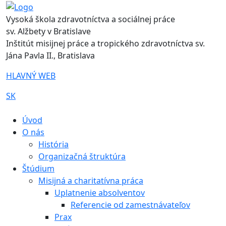
Vysoká škola zdravotníctva a sociálnej práce
sv. Alžbety v Bratislave
Inštitút misijnej práce a tropického zdravotníctva sv.
Jána Pavla II., Bratislava
HLAVNÝ WEB
SK
|
Úvod
O nás
História
Organizačná štruktúra
Štúdium
Misijná a charitatívna práca
Uplatnenie absolventov
Referencie od zamestnávateľov
Prax