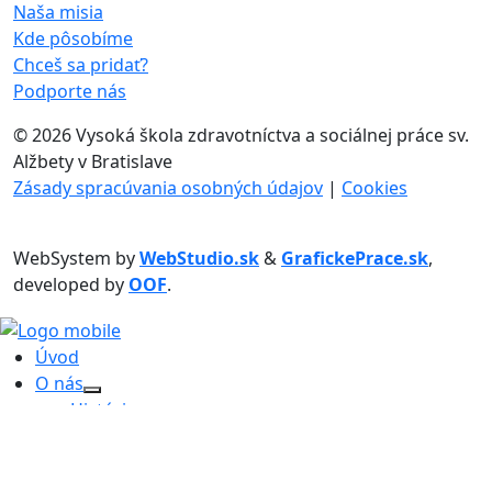
Naša misia
Kde pôsobíme
Chceš sa pridať?
Podporte nás
©
2026 Vysoká škola zdravotníctva a sociálnej práce sv.
Alžbety v Bratislave
Zásady spracúvania osobných údajov
|
Cookies
WebSystem by
WebStudio.sk
&
GrafickePrace.sk
,
developed by
OOF
.
Úvod
O nás
História
Organizačná štruktúra
Štúdium
Misijná a charitatívna práca