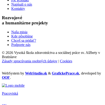
PR Kontakt
Napísali o nás
Kontakty
Rozvojové
a humanitárne projekty
Naša misia
Kde pôsobíme
Chceš sa pridať?
Podporte nás
©
2026 Vysoká škola zdravotníctva a sociálnej práce sv. Alžbety v
Bratislave
Zásady spracúvania osobných údajov
|
Cookies
WebSystem by
WebStudio.sk
&
GrafickePrace.sk
, developed by
OOF
.
Pracoviská