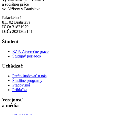
a sociálnej práce
sv. Alžbety v Bratislave
Palackého 1
811 02 Bratislava
IČO:
31821979
DIČ:
2021302151
Študent
EZP: Záverečné práce
Študijný poriadok
Uchádzač
Prečo študovať u nás
Študijné programy
Pracoviská
Prihláška
Verejnosť
a média