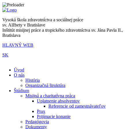
Vysoká škola zdravotníctva a sociálnej práce
sv. Alžbety v Bratislave
Inštitút misijnej práce a tropického zdravotníctva sv. Jána Pavla II.,
Bratislava
HLAVNÝ WEB
SK
|
Úvod
O nás
História
Organizačná štruktúra
Štúdium
Misijná a charitatívna práca
Uplatnenie absolventov
Referencie od zamestnávateľov
Prax
Prijímacie konanie
Pedagógovia
Dokumenty