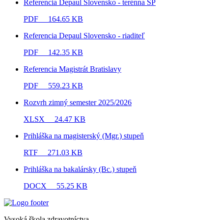
Referencia Depaul Slovensko - terénna SP
PDF
164.65 KB
Referencia Depaul Slovensko - riaditeľ
PDF
142.35 KB
Referencia Magistrát Bratislavy
PDF
559.23 KB
Rozvrh zimný semester 2025/2026
XLSX
24.47 KB
Prihláška na magisterský (Mgr.) stupeň
RTF
271.03 KB
Prihláška na bakalársky (Bc.) stupeň
DOCX
55.25 KB
Vysoká škola zdravotníctva