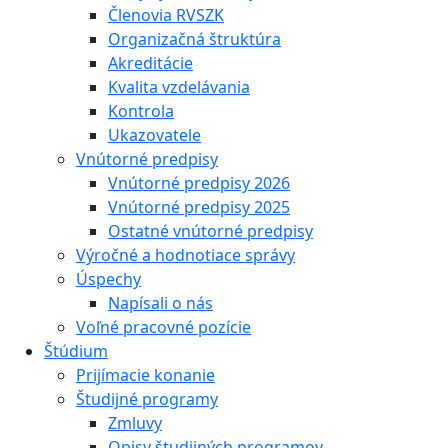
Členovia RVSZK
Organizačná štruktúra
Akreditácie
Kvalita vzdelávania
Kontrola
Ukazovatele
Vnútorné predpisy
Vnútorné predpisy 2026
Vnútorné predpisy 2025
Ostatné vnútorné predpisy
Výročné a hodnotiace správy
Úspechy
Napísali o nás
Voľné pracovné pozície
Štúdium
Prijímacie konanie
Študijné programy
Zmluvy
Opisy študijných programov