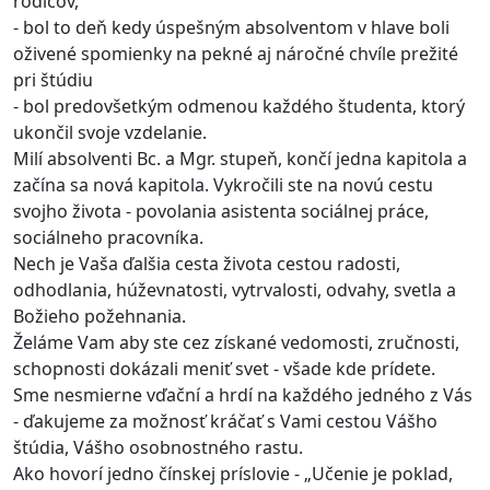
rodičov,
- bol to deň kedy úspešným absolventom v hlave boli
oživené spomienky na pekné aj náročné chvíle prežité
pri štúdiu
- bol predovšetkým odmenou každého študenta, ktorý
ukončil svoje vzdelanie.
Milí absolventi Bc. a Mgr. stupeň, končí jedna kapitola a
začína sa nová kapitola. Vykročili ste na novú cestu
svojho života - povolania asistenta sociálnej práce,
sociálneho pracovníka.
Nech je Vaša ďalšia cesta života cestou radosti,
odhodlania, húževnatosti, vytrvalosti, odvahy, svetla a
Božieho požehnania.
Želáme Vam aby ste cez získané vedomosti, zručnosti,
schopnosti dokázali meniť svet - všade kde prídete.
Sme nesmierne vďační a hrdí na každého jedného z Vás
- ďakujeme za možnosť kráčať s Vami cestou Vášho
štúdia, Vášho osobnostného rastu.
Ako hovorí jedno čínskej príslovie - „Učenie je poklad,