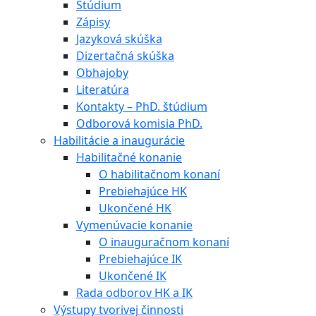
Štúdium
Zápisy
Jazyková skúška
Dizertačná skúška
Obhajoby
Literatúra
Kontakty – PhD. štúdium
Odborová komisia PhD.
Habilitácie a inaugurácie
Habilitačné konanie
O habilitačnom konaní
Prebiehajúce HK
Ukončené HK
Vymenúvacie konanie
O inauguračnom konaní
Prebiehajúce IK
Ukončené IK
Rada odborov HK a IK
Výstupy tvorivej činnosti