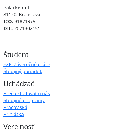
Palackého 1
811 02 Bratislava
IČO:
31821979
DIČ:
2021302151
Študent
EZP: Záverečné práce
Študijný poriadok
Uchádzač
Prečo študovať u nás
Študijné programy
Pracoviská
Prihláška
Verejnosť