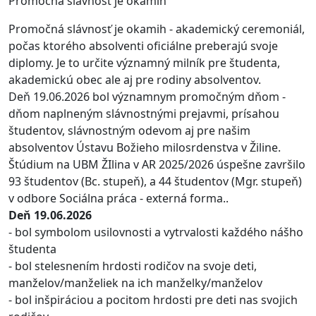
Promočná slávnosť je okamih
Promočná slávnosť je okamih - akademický ceremoniál,
počas ktorého absolventi oficiálne preberajú svoje
diplomy. Je to určite významný milník pre študenta,
akademickú obec ale aj pre rodiny absolventov.
Deň 19.06.2026 bol významnym promočným dňom -
dňom naplneným slávnostnými prejavmi, prísahou
študentov, slávnostným odevom aj pre našim
absolventov Ústavu Božieho milosrdenstva v Žiline.
Štúdium na UBM ŽIlina v AR 2025/2026 úspešne završilo
93 študentov (Bc. stupeň), a 44 študentov (Mgr. stupeň)
v odbore Sociálna práca - externá forma..
Deň 19.06.2026
- bol symbolom usilovnosti a vytrvalosti každého nášho
študenta
- bol stelesnením hrdosti rodičov na svoje deti,
manželov/manželiek na ich manželky/manželov
- bol inšpiráciou a pocitom hrdosti pre deti nas svojich