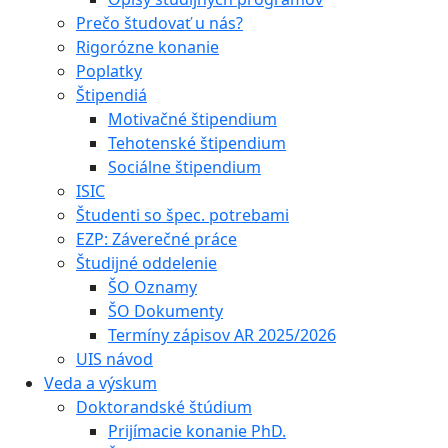
Prečo študovať u nás?
Rigorózne konanie
Poplatky
Štipendiá
Motivačné štipendium
Tehotenské štipendium
Sociálne štipendium
ISIC
Študenti so špec. potrebami
EZP: Záverečné práce
Študijné oddelenie
ŠO Oznamy
ŠO Dokumenty
Termíny zápisov AR 2025/2026
UIS návod
Veda a výskum
Doktorandské štúdium
Prijímacie konanie PhD.