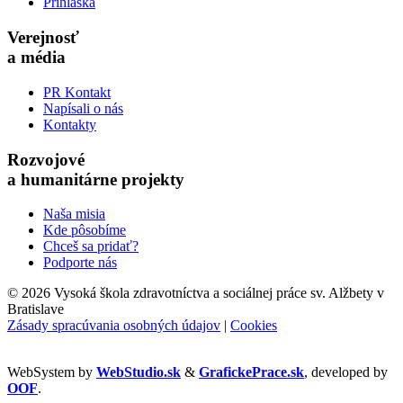
Prihláška
Verejnosť
a média
PR Kontakt
Napísali o nás
Kontakty
Rozvojové
a humanitárne projekty
Naša misia
Kde pôsobíme
Chceš sa pridať?
Podporte nás
©
2026 Vysoká škola zdravotníctva a sociálnej práce sv. Alžbety v
Bratislave
Zásady spracúvania osobných údajov
|
Cookies
WebSystem by
WebStudio.sk
&
GrafickePrace.sk
, developed by
OOF
.