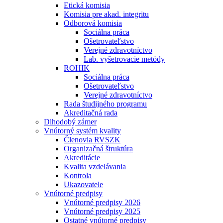
Etická komisia
Komisia pre akad. integritu
Odborová komisia
Sociálna práca
Ošetrovateľstvo
Verejné zdravotníctvo
Lab. vyšetrovacie metódy
ROHIK
Sociálna práca
Ošetrovateľstvo
Verejné zdravotníctvo
Rada študijného programu
Akreditačná rada
Dlhodobý zámer
Vnútorný systém kvality
Členovia RVSZK
Organizačná štruktúra
Akreditácie
Kvalita vzdelávania
Kontrola
Ukazovatele
Vnútorné predpisy
Vnútorné predpisy 2026
Vnútorné predpisy 2025
Ostatné vnútorné predpisy