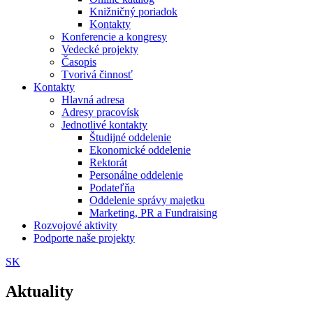
Knižničný poriadok
Kontakty
Konferencie a kongresy
Vedecké projekty
Časopis
Tvorivá činnosť
Kontakty
Hlavná adresa
Adresy pracovísk
Jednotlivé kontakty
Študijné oddelenie
Ekonomické oddelenie
Rektorát
Personálne oddelenie
Podateľňa
Oddelenie správy majetku
Marketing, PR a Fundraising
Rozvojové aktivity
Podporte naše projekty
SK
Aktuality