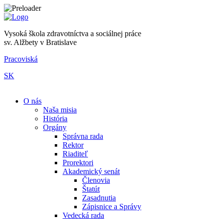
Vysoká škola zdravotníctva a sociálnej práce
sv. Alžbety v Bratislave
Pracoviská
SK
|
O nás
Naša misia
História
Orgány
Správna rada
Rektor
Riaditeľ
Prorektori
Akademický senát
Členovia
Štatút
Zasadnutia
Zápisnice a Správy
Vedecká rada