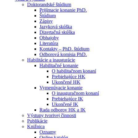
Doktorandské štúdium
Prijímacie konanie PhD.
Štúdium
Zápisy
Jazyková skúška
Dizertačná skúška
Obhajoby
Literatúra
Kontakty – PhD. štúdium
Odborová komisia PhD.
Habilitácie a inaugurácie
Habilitačné konanie
O habilitačnom konaní
Prebiehajúce HK
Ukončené HK
Vymenúvacie konanie
O inauguračnom konaní
Prebiehajúce IK
Ukončené IK
Rada odborov HK a IK
Výstupy tvorivej činnosti
Publikácie
Knižnica
Oznamy
Online katalóg