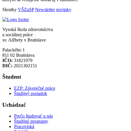
Skratky
VŠZaSP
Newsletter
novinky
Vysoká škola zdravotníctva
a sociálnej práce
sv. Alžbety v Bratislave
Palackého 1
811 02 Bratislava
IČO:
31821979
DIČ:
2021302151
Študent
EZP: Záverečné práce
Študijný poriadok
Uchádzač
Prečo študovať u nás
Študijné programy
Pracoviská