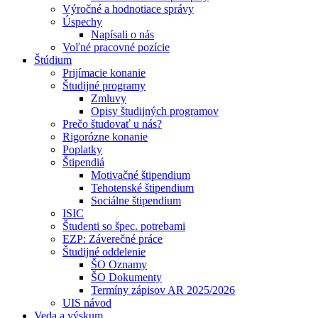
Výročné a hodnotiace správy
Úspechy
Napísali o nás
Voľné pracovné pozície
Štúdium
Prijímacie konanie
Študijné programy
Zmluvy
Opisy študijných programov
Prečo študovať u nás?
Rigorózne konanie
Poplatky
Štipendiá
Motivačné štipendium
Tehotenské štipendium
Sociálne štipendium
ISIC
Študenti so špec. potrebami
EZP: Záverečné práce
Študijné oddelenie
ŠO Oznamy
ŠO Dokumenty
Termíny zápisov AR 2025/2026
UIS návod
Veda a výskum