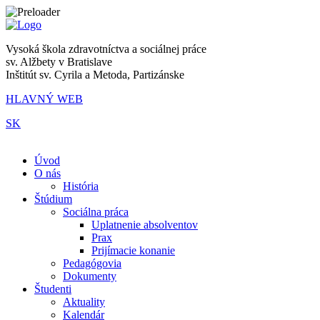
Vysoká škola zdravotníctva a sociálnej práce
sv. Alžbety v Bratislave
Inštitút sv. Cyrila a Metoda, Partizánske
HLAVNÝ WEB
SK
|
Úvod
O nás
História
Štúdium
Sociálna práca
Uplatnenie absolventov
Prax
Prijímacie konanie
Pedagógovia
Dokumenty
Študenti
Aktuality
Kalendár