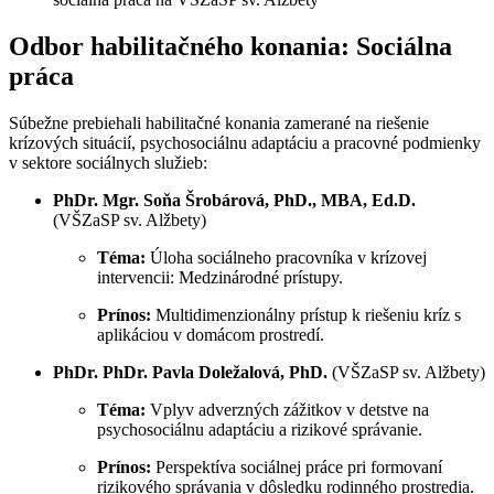
Odbor habilitačného konania: Sociálna
práca
Súbežne prebiehali habilitačné konania zamerané na riešenie
krízových situácií, psychosociálnu adaptáciu a pracovné podmienky
v sektore sociálnych služieb:
PhDr. Mgr. Soňa Šrobárová, PhD., MBA, Ed.D.
(VŠZaSP sv. Alžbety)
Téma:
Úloha sociálneho pracovníka v krízovej
intervencii: Medzinárodné prístupy.
Prínos:
Multidimenzionálny prístup k riešeniu kríz s
aplikáciou v domácom prostredí.
PhDr. PhDr. Pavla Doležalová, PhD.
(VŠZaSP sv. Alžbety)
Téma:
Vplyv adverzných zážitkov v detstve na
psychosociálnu adaptáciu a rizikové správanie.
Prínos:
Perspektíva sociálnej práce pri formovaní
rizikového správania v dôsledku rodinného prostredia.