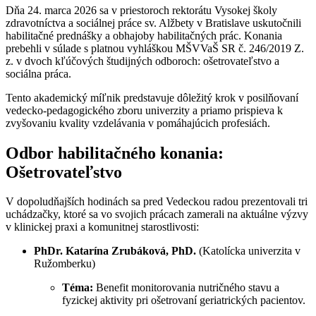
Dňa 24. marca 2026 sa v priestoroch rektorátu Vysokej školy
zdravotníctva a sociálnej práce sv. Alžbety v Bratislave uskutočnili
habilitačné prednášky a obhajoby habilitačných prác. Konania
prebehli v súlade s platnou vyhláškou MŠVVaŠ SR č. 246/2019 Z.
z. v dvoch kľúčových študijných odboroch: ošetrovateľstvo a
sociálna práca.
Tento akademický míľnik predstavuje dôležitý krok v posilňovaní
vedecko-pedagogického zboru univerzity a priamo prispieva k
zvyšovaniu kvality vzdelávania v pomáhajúcich profesiách.
Odbor habilitačného konania:
Ošetrovateľstvo
V dopoludňajších hodinách sa pred Vedeckou radou prezentovali tri
uchádzačky, ktoré sa vo svojich prácach zamerali na aktuálne výzvy
v klinickej praxi a komunitnej starostlivosti:
PhDr. Katarína Zrubáková, PhD.
(Katolícka univerzita v
Ružomberku)
Téma:
Benefit monitorovania nutričného stavu a
fyzickej aktivity pri ošetrovaní geriatrických pacientov.