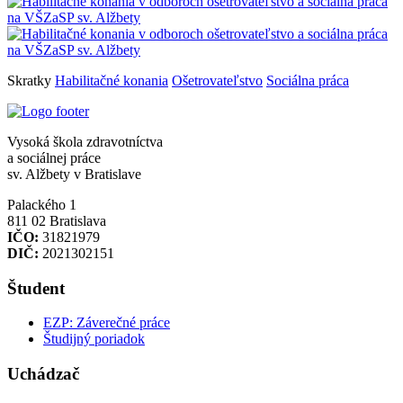
Skratky
Habilitačné konania
Ošetrovateľstvo
Sociálna práca
Vysoká škola zdravotníctva
a sociálnej práce
sv. Alžbety v Bratislave
Palackého 1
811 02 Bratislava
IČO:
31821979
DIČ:
2021302151
Študent
EZP: Záverečné práce
Študijný poriadok
Uchádzač