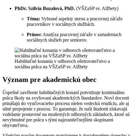
PhDr. Szilvia Buzalová, PhD.
(VŠZaSP sv. Alžbety)
Téma:
Vybrané aspekty stresu a pracovnej záťaže
pracovníkov v sociálnych službách.
Prínos:
Analýza pracovnej záťaže v zariadeniach
sociálnych služieb pre seniorov.
Habilitačné konania v odboroch ošetrovateľstvo a
sociálna práca na VŠZaSP sv. Alžbety
Význam pre akademickú obec
Úspešné zavŕšenie habilitačných konaní potvrdzuje kontinuálnu
prácu školy na zvyšovaní akademických štandardov. Noví docenti
prinášajú do vyučovacieho procesu nielen vedeckú erudíciu, ale aj
silné prepojenie s praxou. To garantuje, že naši študenti získavajú
vzdelanie postavené na moderných odborných základoch, ktoré sú
nevyhnutné pre prácu s tými najzraniteľnejšími skupinami
obyvateľstva.
Všetkým novým docentom gratulujeme k dosiahnutému úspechu a