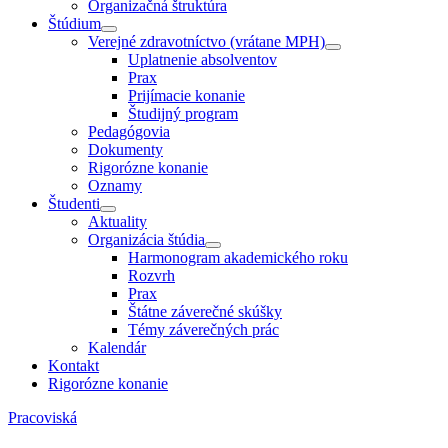
Organizačná štruktúra
Štúdium
Verejné zdravotníctvo (vrátane MPH)
Uplatnenie absolventov
Prax
Prijímacie konanie
Študijný program
Pedagógovia
Dokumenty
Rigorózne konanie
Oznamy
Študenti
Aktuality
Organizácia štúdia
Harmonogram akademického roku
Rozvrh
Prax
Štátne záverečné skúšky
Témy záverečných prác
Kalendár
Kontakt
Rigorózne konanie
Pracoviská