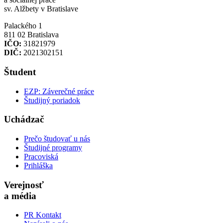
sv. Alžbety v Bratislave
Palackého 1
811 02 Bratislava
IČO:
31821979
DIČ:
2021302151
Študent
EZP: Záverečné práce
Študijný poriadok
Uchádzač
Prečo študovať u nás
Študijné programy
Pracoviská
Prihláška
Verejnosť
a média
PR Kontakt