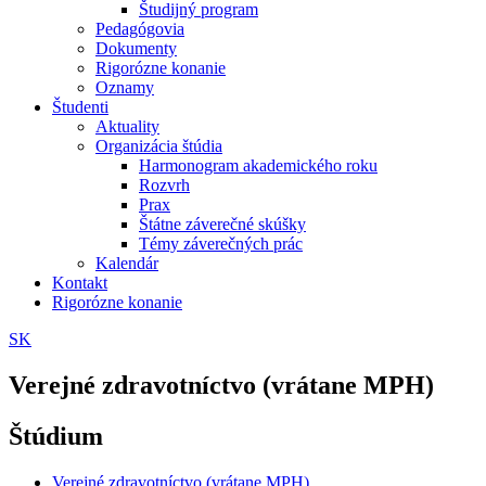
Študijný program
Pedagógovia
Dokumenty
Rigorózne konanie
Oznamy
Študenti
Aktuality
Organizácia štúdia
Harmonogram akademického roku
Rozvrh
Prax
Štátne záverečné skúšky
Témy záverečných prác
Kalendár
Kontakt
Rigorózne konanie
SK
Verejné zdravotníctvo (vrátane MPH)
Štúdium
Verejné zdravotníctvo (vrátane MPH)