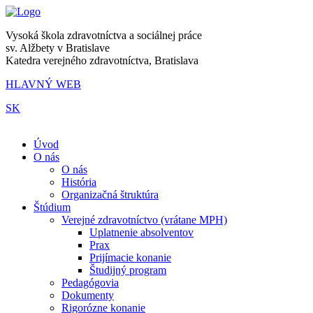
Vysoká škola zdravotníctva a sociálnej práce
sv. Alžbety v Bratislave
Katedra verejného zdravotníctva, Bratislava
HLAVNÝ WEB
SK
|
Úvod
O nás
O nás
História
Organizačná štruktúra
Štúdium
Verejné zdravotníctvo (vrátane MPH)
Uplatnenie absolventov
Prax
Prijímacie konanie
Študijný program
Pedagógovia
Dokumenty
Rigorózne konanie