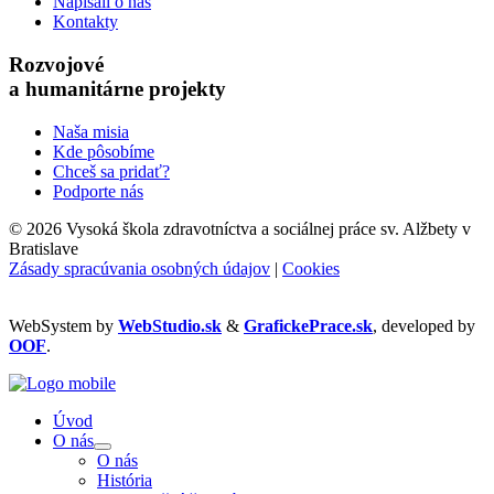
Napísali o nás
Kontakty
Rozvojové
a humanitárne projekty
Naša misia
Kde pôsobíme
Chceš sa pridať?
Podporte nás
©
2026 Vysoká škola zdravotníctva a sociálnej práce sv. Alžbety v
Bratislave
Zásady spracúvania osobných údajov
|
Cookies
WebSystem by
WebStudio.sk
&
GrafickePrace.sk
, developed by
OOF
.
Úvod
O nás
O nás
História