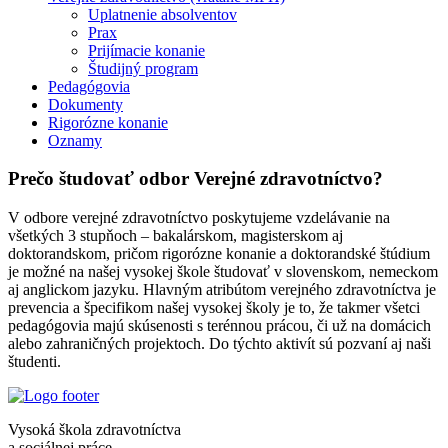
Uplatnenie absolventov
Prax
Prijímacie konanie
Študijný program
Pedagógovia
Dokumenty
Rigorózne konanie
Oznamy
Prečo študovať odbor Verejné zdravotníctvo?
V odbore verejné zdravotníctvo poskytujeme vzdelávanie na
všetkých 3 stupňoch – bakalárskom, magisterskom aj
doktorandskom, pričom rigorózne konanie a doktorandské štúdium
je možné na našej vysokej škole študovať v slovenskom, nemeckom
aj anglickom jazyku. Hlavným atribútom verejného zdravotníctva je
prevencia a špecifikom našej vysokej školy je to, že takmer všetci
pedagógovia majú skúsenosti s terénnou prácou, či už na domácich
alebo zahraničných projektoch. Do týchto aktivít sú pozvaní aj naši
študenti.
Vysoká škola zdravotníctva
a sociálnej práce