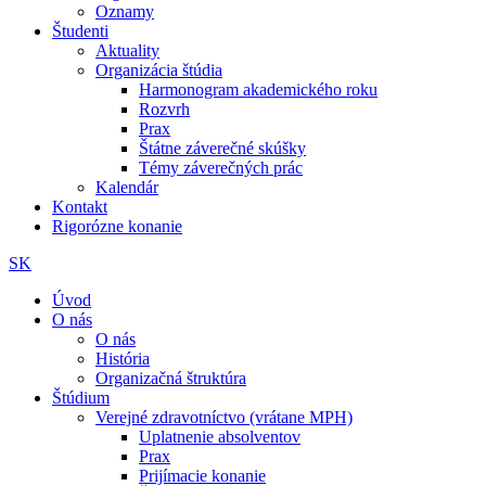
Oznamy
Študenti
Aktuality
Organizácia štúdia
Harmonogram akademického roku
Rozvrh
Prax
Štátne záverečné skúšky
Témy záverečných prác
Kalendár
Kontakt
Rigorózne konanie
SK
Úvod
O nás
O nás
História
Organizačná štruktúra
Štúdium
Verejné zdravotníctvo (vrátane MPH)
Uplatnenie absolventov
Prax
Prijímacie konanie