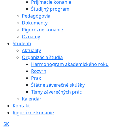
Prijímacie konanie
Študijný program
Pedagógovia
Dokumenty
Rigorózne konanie
Oznamy
Študenti
Aktuality
Organizácia štúdia
Harmonogram akademického roku
Rozvrh
Prax
Štátne záverečné skúšky
Témy záverečných prác
Kalendár
Kontakt
Rigorózne konanie
SK