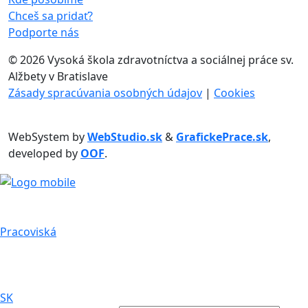
Chceš sa pridať?
Podporte nás
©
2026 Vysoká škola zdravotníctva a sociálnej práce sv.
Alžbety v Bratislave
Zásady spracúvania osobných údajov
|
Cookies
WebSystem by
WebStudio.sk
&
GrafickePrace.sk
,
developed by
OOF
.
Pracoviská
SK