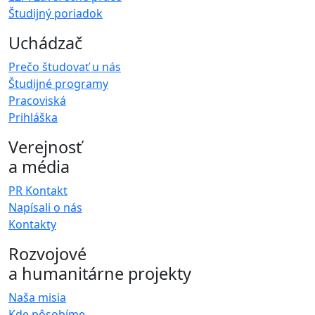
Študijný poriadok
Uchádzač
Prečo študovať u nás
Študijné programy
Pracoviská
Prihláška
Verejnosť
a média
PR Kontakt
Napísali o nás
Kontakty
Rozvojové
a humanitárne projekty
Naša misia
Kde pôsobíme