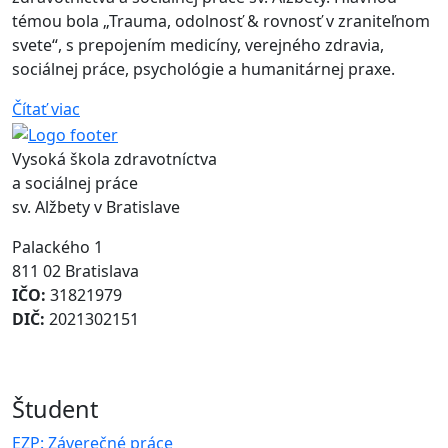
témou bola „Trauma, odolnosť & rovnosť v zraniteľnom
svete“, s prepojením medicíny, verejného zdravia,
sociálnej práce, psychológie a humanitárnej praxe.
Čítať viac
Vysoká škola zdravotníctva
a sociálnej práce
sv. Alžbety v Bratislave
Palackého 1
811 02 Bratislava
IČO:
31821979
DIČ:
2021302151
Študent
EZP: Záverečné práce