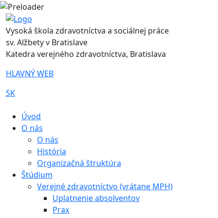
Vysoká škola zdravotníctva a sociálnej práce
sv. Alžbety v Bratislave
Katedra verejného zdravotníctva, Bratislava
HLAVNÝ WEB
SK
|
Úvod
O nás
O nás
História
Organizačná štruktúra
Štúdium
Verejné zdravotníctvo (vrátane MPH)
Uplatnenie absolventov
Prax