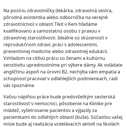
Na pozíciu zdravotníčky (lekárka, zdravotná sestra,
pôrodná asistentka alebo odborníčka na verejné
zdravotníctvo) v oblasti Tikit v Keni hľadáme
kvalifikovanú a samostatnú osobu s praxou v
zdravotnej starostlivosti
. Ideálne sú skúsenosti v
reprodukčnom zdraví, práci s adolescentmi,
preventívnej medicíne alebo zdravotnej edukácii
.
Vzhľadom na citlivú prácu so ženami a kultúrnu
senzitivitu uprednostníme pri výbere dámy
. Ak ovládate
angličtinu aspoň na úrovni B2, nechýba vám empatia a
schopnosť pracovať v odľahlejších podmienkach, radi
vás spoznáme
.
Vašou náplňou práce bude predovšetkým sesterská
starostlivosť v nemocnici, pôsobenie na Klinike pre
mládež, vyšetrovanie pacientov a výjazdy za
pacientkami do odľahlých oblastí (buše)
. Súčasťou vašej
misie bude aj realizácia vzdelávacích aktivít na školách