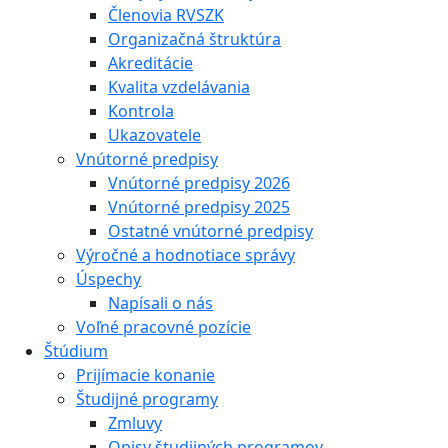
Členovia RVSZK
Organizačná štruktúra
Akreditácie
Kvalita vzdelávania
Kontrola
Ukazovatele
Vnútorné predpisy
Vnútorné predpisy 2026
Vnútorné predpisy 2025
Ostatné vnútorné predpisy
Výročné a hodnotiace správy
Úspechy
Napísali o nás
Voľné pracovné pozície
Štúdium
Prijímacie konanie
Študijné programy
Zmluvy
Opisy študijných programov