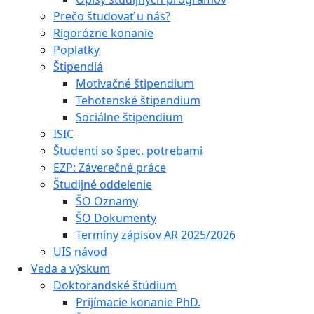
Prečo študovať u nás?
Rigorózne konanie
Poplatky
Štipendiá
Motivačné štipendium
Tehotenské štipendium
Sociálne štipendium
ISIC
Študenti so špec. potrebami
EZP: Záverečné práce
Študijné oddelenie
ŠO Oznamy
ŠO Dokumenty
Termíny zápisov AR 2025/2026
UIS návod
Veda a výskum
Doktorandské štúdium
Prijímacie konanie PhD.