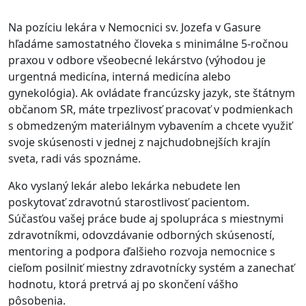
Na pozíciu lekára v Nemocnici sv. Jozefa v Gasure
hľadáme samostatného človeka s minimálne 5-ročnou
praxou v odbore všeobecné lekárstvo (výhodou je
urgentná medicína, interná medicína alebo
gynekológia)
. Ak ovládate francúzsky jazyk, ste štátnym
občanom SR, máte trpezlivosť pracovať v podmienkach
s obmedzeným materiálnym vybavením a chcete využiť
svoje skúsenosti v jednej z najchudobnejších krajín
sveta, radi vás spoznáme
.
Ako vyslaný lekár alebo lekárka nebudete len
poskytovať zdravotnú starostlivosť pacientom
.
Súčasťou vašej práce bude aj spolupráca s miestnymi
zdravotníkmi, odovzdávanie odborných skúseností,
mentoring a podpora ďalšieho rozvoja nemocnice s
cieľom posilniť miestny zdravotnícky systém a zanechať
hodnotu, ktorá pretrvá aj po skončení vášho
pôsobenia
.