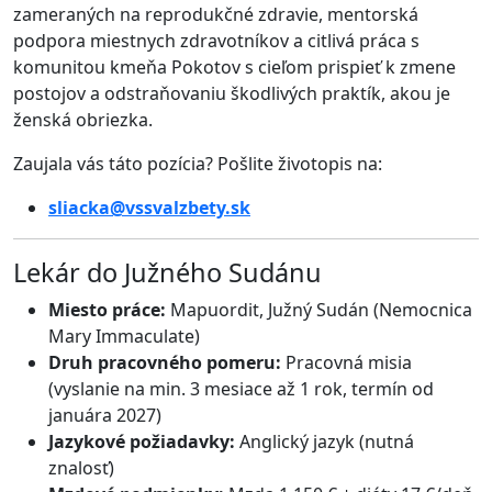
zameraných na reprodukčné zdravie, mentorská
podpora miestnych zdravotníkov a citlivá práca s
komunitou kmeňa Pokotov s cieľom prispieť k zmene
postojov a odstraňovaniu škodlivých praktík, akou je
ženská obriezka
.
Zaujala vás táto pozícia? Pošlite životopis na:
sliacka@vssvalzbety.sk
Lekár do Južného Sudánu
Miesto práce:
Mapuordit, Južný Sudán (Nemocnica
Mary Immaculate)
Druh pracovného pomeru:
Pracovná misia
(vyslanie na min. 3 mesiace až 1 rok, termín od
januára 2027)
Jazykové požiadavky:
Anglický jazyk (nutná
znalosť)