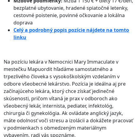
Mzdové podmienky:
Mzda 1 150 € + diéty 17 €/deň
,
bezplatné ubytovanie
, hradené spiatočné letenky
,
cestovné poistenie
, povinné očkovanie a lokálna
doprava
Celý a podrobný popis pozície nájdete na tomto
linku
Na pozíciu lekára v Nemocnici Mary Immaculate v
mestečku Mapuordit hľadáme samostatného a
trpezlivého človeka s vysokoškolským vzdelaním v
odbore všeobecné lekárstvo
. Pozícia je ideálna aj pre
začínajúceho lekára, ktorý chce získať jedinečné
skúsenosti, pričom vítaná je prax v odboroch ako
všeobecný lekár, internista, pediater, infektológ,
chirurgia či gynekológia
. Ak ovládate anglický jazyk,
máte odolnosť voči stresu a izolácii a dokážete pracovať
v podmienkach s obmedzeným materiálnym
vybavením, radi vás spoznáme
.