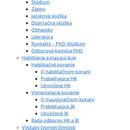
Štúdium
Zápisy
Jazyková skúška
Dizertačná skúška
Obhajoby
Literatúra
Kontakty – PhD. štúdium
Odborová komisia PhD.
Habilitácie a inaugurácie
Habilitačné konanie
O habilitačnom konaní
Prebiehajúce HK
Ukončené HK
Vymenúvacie konanie
O inauguračnom konaní
Prebiehajúce IK
Ukončené IK
Rada odborov HK a IK
Výstupy tvorivej činnosti