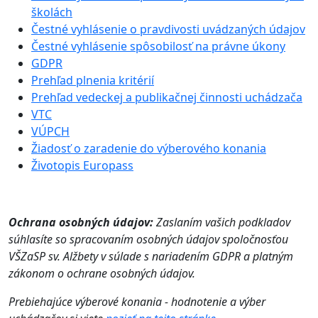
školách
Čestné vyhlásenie o pravdivosti uvádzaných údajov
Čestné vyhlásenie spôsobilosť na právne úkony
GDPR
Prehľad plnenia kritérií
Prehľad vedeckej a publikačnej činnosti uchádzača
VTC
VÚPCH
Žiadosť o zaradenie do výberového konania
Životopis Europass
Ochrana osobných údajov:
Zaslaním vašich podkladov
súhlasíte so spracovaním osobných údajov spoločnosťou
VŠZaSP sv. Alžbety v súlade s nariadením GDPR a platným
zákonom o ochrane osobných údajov.
Prebiehajúce výberové konania - hodnotenie a výber