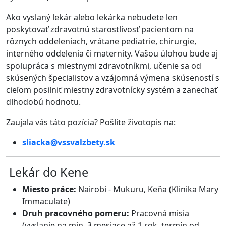
Ako vyslaný lekár alebo lekárka nebudete len
poskytovať zdravotnú starostlivosť pacientom na
rôznych oddeleniach, vrátane pediatrie, chirurgie,
interného oddelenia či maternity
. Vašou úlohou bude aj
spolupráca s miestnymi zdravotníkmi, učenie sa od
skúsených špecialistov a vzájomná výmena skúseností s
cieľom posilniť miestny zdravotnícky systém a zanechať
dlhodobú hodnotu
.
Zaujala vás táto pozícia? Pošlite životopis na:
sliacka@vssvalzbety.sk
Lekár do Kene
Miesto práce:
Nairobi - Mukuru, Keňa (Klinika Mary
Immaculate)
Druh pracovného pomeru:
Pracovná misia
(vyslanie na min. 3 mesiace až 1 rok, termín od