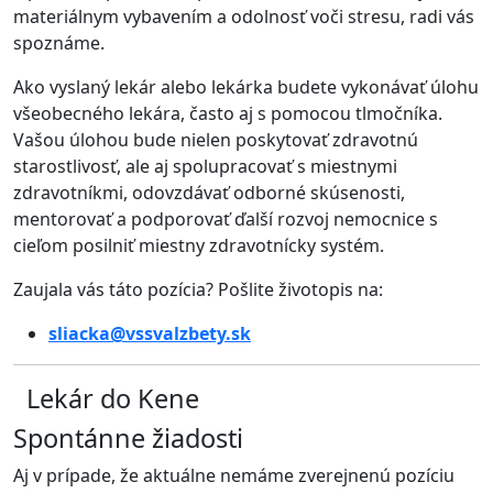
materiálnym vybavením a odolnosť voči stresu, radi vás
spoznáme
.
Ako vyslaný lekár alebo lekárka budete vykonávať úlohu
všeobecného lekára, často aj s pomocou tlmočníka
.
Vašou úlohou bude nielen poskytovať zdravotnú
starostlivosť, ale aj spolupracovať s miestnymi
zdravotníkmi, odovzdávať odborné skúsenosti,
mentorovať a podporovať ďalší rozvoj nemocnice s
cieľom posilniť miestny zdravotnícky systém
.
Zaujala vás táto pozícia? Pošlite životopis na:
sliacka@vssvalzbety.sk
Lekár do Kene
Spontánne žiadosti
Aj v prípade, že aktuálne nemáme zverejnenú pozíciu