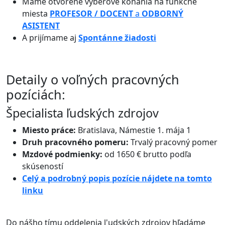
Máme otvorené výberové konania na funkčné
miesta
PROFESOR / DOCENT
a
ODBORNÝ
ASISTENT
A prijímame aj
Spontánne žiadosti
Detaily o voľných pracovných
pozíciách:
Špecialista ľudských zdrojov
Miesto práce:
Bratislava, Námestie 1. mája 1
Druh pracovného pomeru:
Trvalý pracovný pomer
Mzdové podmienky:
od 1650 € brutto podľa
skúseností
Celý a podrobný popis pozície nájdete na tomto
linku
Do nášho tímu oddelenia l'udských zdrojov hľadáme