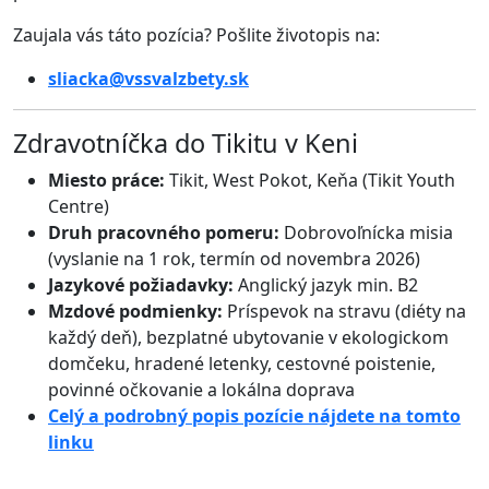
Zaujala vás táto pozícia? Pošlite životopis na:
sliacka@vssvalzbety.sk
Zdravotníčka do Tikitu v Keni
Miesto práce:
Tikit, West Pokot, Keňa (Tikit Youth
Centre)
Druh pracovného pomeru:
Dobrovoľnícka misia
(vyslanie na 1 rok, termín od novembra 2026)
Jazykové požiadavky:
Anglický jazyk min. B2
Mzdové podmienky:
Príspevok na stravu (diéty na
každý deň)
, bezplatné ubytovanie v ekologickom
domčeku
, hradené letenky
, cestovné poistenie
,
povinné očkovanie a lokálna doprava
Celý a podrobný popis pozície nájdete na tomto
linku