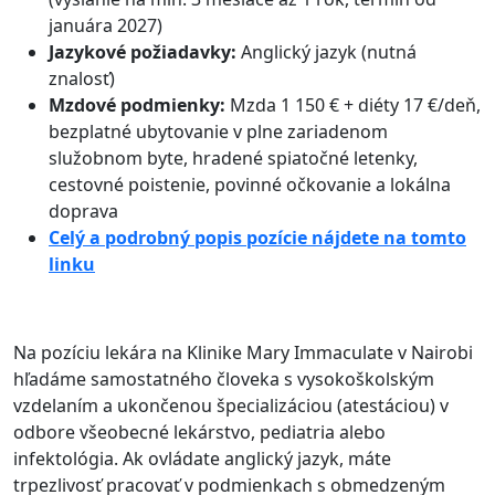
januára 2027)
Jazykové požiadavky:
Anglický jazyk (nutná
znalosť)
Mzdové podmienky:
Mzda 1 150 € + diéty 17 €/deň,
bezplatné ubytovanie v plne zariadenom
služobnom byte, hradené spiatočné letenky,
cestovné poistenie, povinné očkovanie a lokálna
doprava
Celý a podrobný popis pozície nájdete na tomto
linku
Na pozíciu lekára na Klinike Mary Immaculate v Nairobi
hľadáme samostatného človeka s vysokoškolským
vzdelaním a ukončenou špecializáciou (atestáciou) v
odbore všeobecné lekárstvo, pediatria alebo
infektológia
. Ak ovládate anglický jazyk, máte
trpezlivosť pracovať v podmienkach s obmedzeným