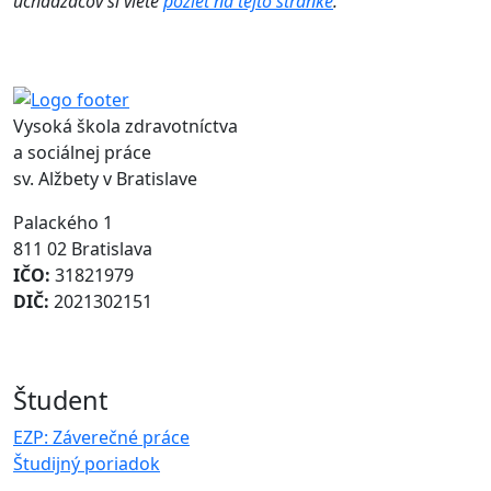
uchádzačov si viete
pozieť na tejto stránke
.
Vysoká škola zdravotníctva
a sociálnej práce
sv. Alžbety v Bratislave
Palackého 1
811 02 Bratislava
IČO:
31821979
DIČ:
2021302151
Študent
EZP: Záverečné práce
Študijný poriadok