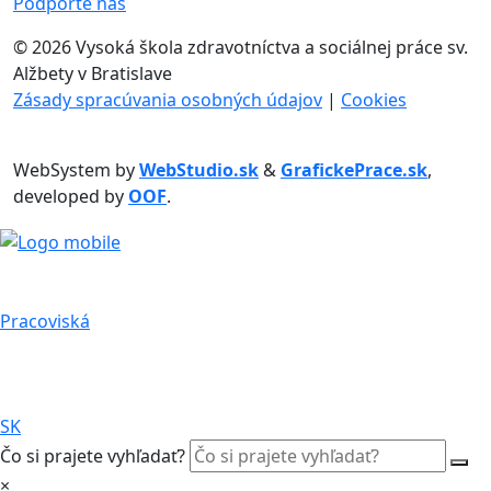
Podporte nás
©
2026 Vysoká škola zdravotníctva a sociálnej práce sv.
Alžbety v Bratislave
Zásady spracúvania osobných údajov
|
Cookies
WebSystem by
WebStudio.sk
&
GrafickePrace.sk
,
developed by
OOF
.
Pracoviská
SK
Čo si prajete vyhľadať?
×