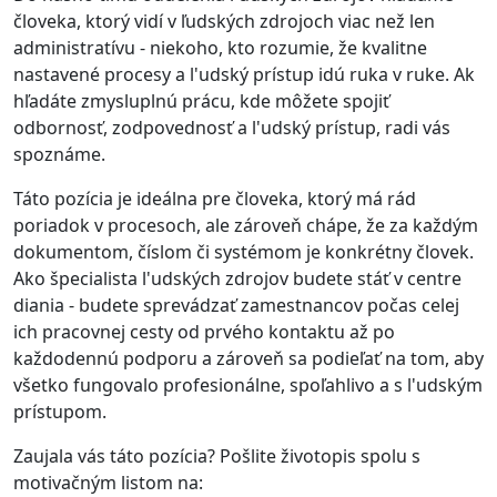
človeka, ktorý vidí v ľudských zdrojoch viac než len
administratívu - niekoho, kto rozumie, že kvalitne
nastavené procesy a l'udský prístup idú ruka v ruke. Ak
hľadáte zmysluplnú prácu, kde môžete spojiť
odbornosť, zodpovednosť a l'udský prístup, radi vás
spoznáme.
Táto pozícia je ideálna pre človeka, ktorý má rád
poriadok v procesoch, ale zároveň chápe, že za každým
dokumentom, číslom či systémom je konkrétny človek.
Ako špecialista l'udských zdrojov budete stáť v centre
diania - budete sprevádzať zamestnancov počas celej
ich pracovnej cesty od prvého kontaktu až po
každodennú podporu a zároveň sa podieľať na tom, aby
všetko fungovalo profesionálne, spoľahlivo a s l'udským
prístupom.
Zaujala vás táto pozícia? Pošlite životopis spolu s
motivačným listom na: