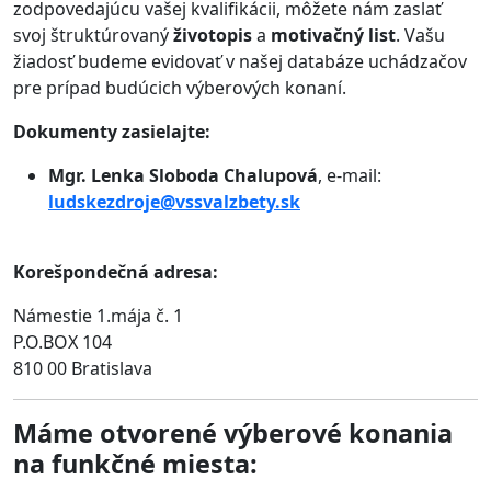
zodpovedajúcu vašej kvalifikácii, môžete nám zaslať
svoj štruktúrovaný
životopis
a
motivačný list
. Vašu
žiadosť budeme evidovať v našej databáze uchádzačov
pre prípad budúcich výberových konaní.
Dokumenty zasielajte:
Mgr. Lenka Sloboda Chalupová
, e-mail:
ludskezdroje@vssvalzbety.sk
Korešpondečná adresa:
Námestie 1.mája č. 1
P.O.BOX 104
810 00 Bratislava
Máme otvorené výberové konania
na funkčné miesta: