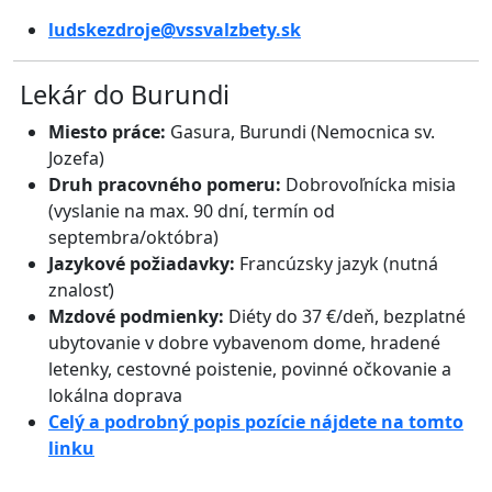
ludskezdroje@vssvalzbety.sk
Lekár do Burundi
Miesto práce:
Gasura, Burundi (Nemocnica sv.
Jozefa)
Druh pracovného pomeru:
Dobrovoľnícka misia
(vyslanie na max. 90 dní, termín od
septembra/októbra)
Jazykové požiadavky:
Francúzsky jazyk (nutná
znalosť)
Mzdové podmienky:
Diéty do 37 €/deň
, bezplatné
ubytovanie v dobre vybavenom dome
, hradené
letenky
, cestovné poistenie
, povinné očkovanie a
lokálna doprava
Celý a podrobný popis pozície nájdete na tomto
linku