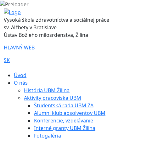
Vysoká škola zdravotníctva a sociálnej práce
sv. Alžbety v Bratislave
Ústav Božieho milosrdenstva, Žilina
HLAVNÝ WEB
SK
|
Úvod
O nás
História UBM Žilina
Aktivity pracoviska UBM
Študentská rada UBM ZA
Alumni klub absolventov UBM
Konferencie, vzdelávanie
Interné granty UBM Žilina
Fotogaléria