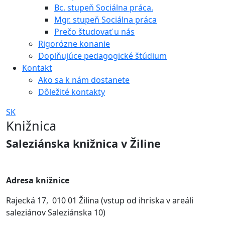
Bc. stupeň Sociálna práca.
Mgr. stupeň Sociálna práca
Prečo študovať u nás
Rigorózne konanie
Doplňujúce pedagogické štúdium
Kontakt
Ako sa k nám dostanete
Dôležité kontakty
SK
Knižnica
Saleziánska knižnica v Žiline
Adresa knižnice
Rajecká 17, 010 01 Žilina (vstup od ihriska v areáli
saleziánov Saleziánska 10)