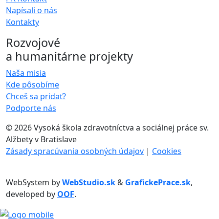
Napísali o nás
Kontakty
Rozvojové
a humanitárne projekty
Naša misia
Kde pôsobíme
Chceš sa pridať?
Podporte nás
©
2026 Vysoká škola zdravotníctva a sociálnej práce sv.
Alžbety v Bratislave
Zásady spracúvania osobných údajov
|
Cookies
WebSystem by
WebStudio.sk
&
GrafickePrace.sk
,
developed by
OOF
.