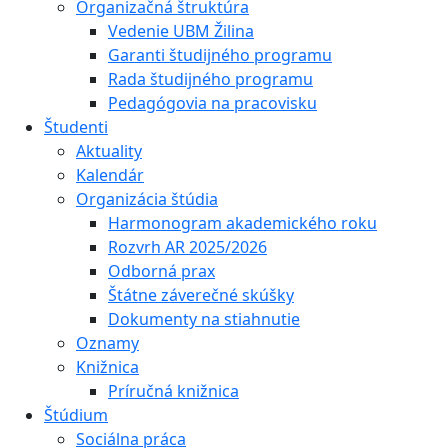
Organizačná štruktúra
Vedenie UBM Žilina
Garanti študijného programu
Rada študijného programu
Pedagógovia na pracovisku
Študenti
Aktuality
Kalendár
Organizácia štúdia
Harmonogram akademického roku
Rozvrh AR 2025/2026
Odborná prax
Štátne záverečné skúšky
Dokumenty na stiahnutie
Oznamy
Knižnica
Príručná knižnica
Štúdium
Sociálna práca