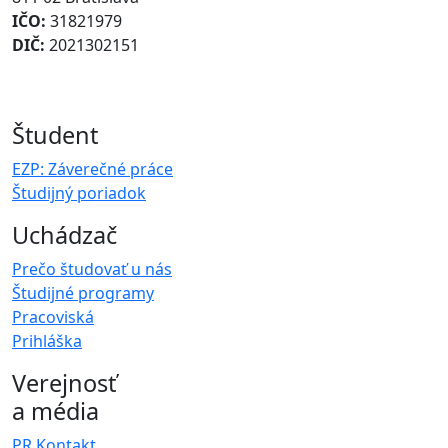
IČO:
31821979
DIČ:
2021302151
Študent
EZP: Záverečné práce
Študijný poriadok
Uchádzač
Prečo študovať u nás
Študijné programy
Pracoviská
Prihláška
Verejnosť
a média
PR Kontakt