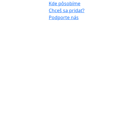
Kde pôsobíme
Chceš sa pridať?
Podporte nás