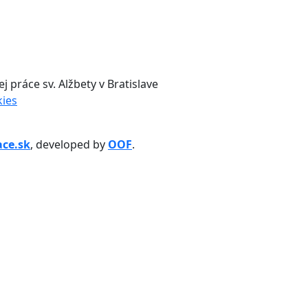
j práce sv. Alžbety v Bratislave
ies
ace.sk
, developed by
OOF
.