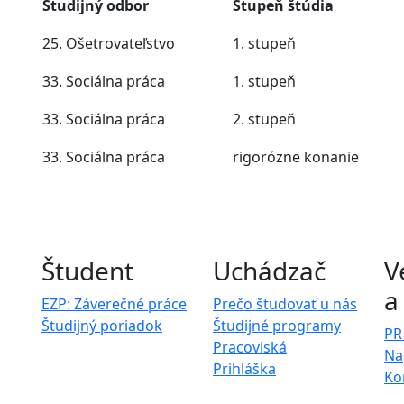
Študijný odbor
Stupeň štúdia
25. Ošetrovateľstvo
1. stupeň
33. Sociálna práca
1. stupeň
33. Sociálna práca
2. stupeň
33. Sociálna práca
rigorózne konanie
Študent
Uchádzač
V
a
EZP: Záverečné práce
Prečo študovať u nás
Študijný poriadok
Študijné programy
PR
Pracoviská
Na
Prihláška
Ko