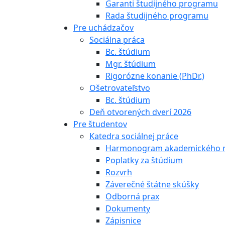
Garanti študijného programu
Rada študijného programu
Pre uchádzačov
Sociálna práca
Bc. štúdium
Mgr. štúdium
Rigorózne konanie (PhDr.)
Ošetrovateľstvo
Bc. štúdium
Deň otvorených dverí 2026
Pre študentov
Katedra sociálnej práce
Harmonogram akademického 
Poplatky za štúdium
Rozvrh
Záverečné štátne skúšky
Odborná prax
Dokumenty
Zápisnice