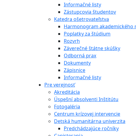
Informačné listy
Zástupcovia študentov
Katedra ošetrovateľstva
Harmonogram akademického 
Poplatky za štúdium
Rozvrh
Záverečné štátne skúšky
Odborná prax
Dokumenty
Zápisnice
Informačné listy
Pre verejnosť
Akreditácia
Úspešní absolventi Inštitútu
Fotogaléria
Centrum krízovej intervencie
Detská humanitárna univerzita
Predchádzajúce ročníky
Canisterapia