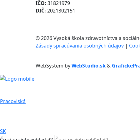
IČO:
31821979
DIČ:
2021302151
©
2026 Vysoká škola zdravotníctva a sociálne
Zásady spracúvania osobných údajov
|
Cook
WebSystem by
WebStudio.sk
&
GrafickePr
Pracoviská
SK
Čo si prajete vyhľadať?