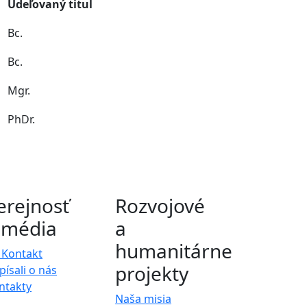
Udeľovaný titul
Bc.
Bc.
Mgr.
PhDr.
erejnosť
Rozvojové
 média
a
humanitárne
 Kontakt
projekty
písali o nás
ntakty
Naša misia