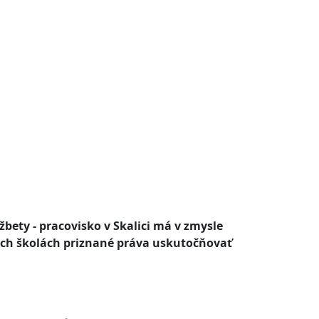
žbety - pracovisko v Skalici má v zmysle
okých školách priznané práva uskutočňovať