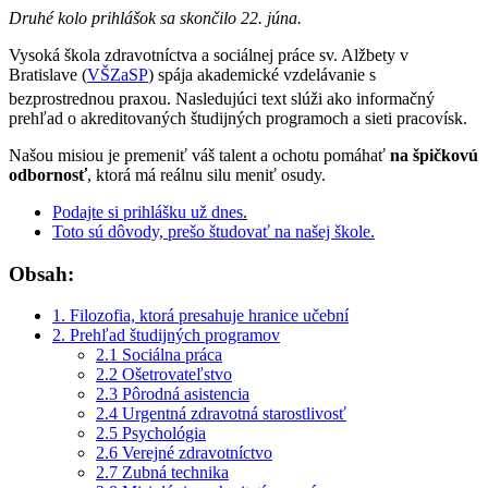
Druhé kolo prihlášok sa skončilo 22. júna.
Vysoká škola zdravotníctva a sociálnej práce sv. Alžbety v
Bratislave (
VŠZaSP
) spája akademické vzdelávanie s
bezprostrednou praxou.
Nasledujúci text slúži ako informačný
prehľad o akreditovaných študijných programoch a sieti pracovísk.
Našou misiou je premeniť váš talent a ochotu pomáhať
na špičkovú
odbornosť
, ktorá má reálnu silu meniť osudy.
Podajte si prihlášku už dnes
.
Toto sú dôvody, prešo študovať na našej škole.
Obsah:
1. Filozofia, ktorá presahuje hranice učební
2. Prehľad študijných programov
2.1 Sociálna práca
2.2 Ošetrovateľstvo
2.3 Pôrodná asistencia
2.4 Urgentná zdravotná starostlivosť
2.5 Psychológia
2.6 Verejné zdravotníctvo
2.7 Zubná technika