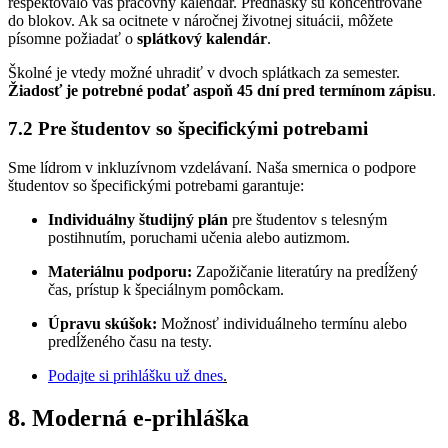
rešpektovalo váš pracovný kalendár. Prednášky sú koncentrované
do blokov. Ak sa ocitnete v náročnej životnej situácii, môžete
písomne požiadať o
splátkový kalendár
.
Školné je vtedy možné uhradiť v dvoch splátkach za semester.
Žiadosť je potrebné podať aspoň 45 dní pred termínom zápisu
.
7.2 Pre študentov so špecifickými potrebami
Sme lídrom v inkluzívnom vzdelávaní. Naša smernica o podpore
študentov so špecifickými potrebami garantuje:
Individuálny študijný plán
pre študentov s telesným
postihnutím, poruchami učenia alebo autizmom.
Materiálnu podporu:
Zapožičanie literatúry na predĺžený
čas, prístup k špeciálnym pomôckam.
Úpravu skúšok:
Možnosť individuálneho termínu alebo
predĺženého času na testy.
Podajte si prihlášku už dnes
.
8. Moderná e-prihláška