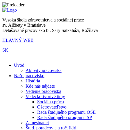
Vysoká škola zdravotníctva a sociálnej práce
sv. Alžbety v Bratislave
Detašované pracovisko bl. Sáry Salkaházi, Rožňava
HLAVNÝ WEB
SK
|
Úvod
Aktivity pracoviska
Naše pracovisko
História
Kde nás nájdete
Vedenie pracoviska
Vedecko-tvorivé tímy
Sociálna práca
Ošetrovateľstvo
Rada študijného programu OŠE
Rada študijného programu SP
Zamestnanci
Štud. poradcovia a roč. lídri