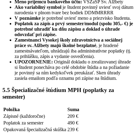
Meno príjemcu bankového účtu:
VŠZaSP Sv. Alžbety
Ako variabilný symbol
je študent povinný uviesť svoj dátum
narodenia v plnom tvare bez bodiek DDMMRRRR
V poznámke
je potrebné uviesť meno a priezvisko študenta.
Poplatok za zápis a prvý semester/modul (spolu 305,- €) je
potrebné uhradiť ku dňu zápisu a doklad o úhrade
odovzdať pri zápise.
Zamestnanci Vysokej školy zdravotníctva a sociálnej
práce sv. Alžbety majú školné bezplatné
, je hradené
zamestnávateľom, uhrádzajú iba administratívne poplatky (tj.
za prihlášku, zápis a vydanie osvedčenia).
UPOZORNENIE:
Originál dokladu o zrealizovanej úhrade
si študent ponecháva po celé obdobie štúdia a na požiadanie
je povinný sa ním kedykoľvek preukázať. Sken úhrady
zasiela emailom podľa oznamu pri zápise na štúdium.
5.5 Špecializačné štúdium MPH (poplatky za
semester)
Položka
Suma
Zápisné (každoročne)
209 €
Poplatok za semester
490 €
Opakovaná špecializačná skúška
239 €