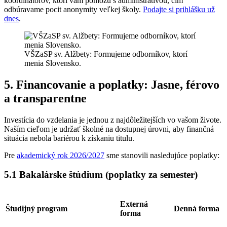
koordinátorov, ktorí vám pomôžu s administratívou, čím
odbúravame pocit anonymity veľkej školy.
Podajte si prihlášku už
dnes
.
VŠZaSP sv. Alžbety: Formujeme odborníkov, ktorí
menia Slovensko.
5. Financovanie a poplatky: Jasne, férovo
a transparentne
Investícia do vzdelania je jednou z najdôležitejších vo vašom živote.
Naším cieľom je udržať školné na dostupnej úrovni, aby finančná
situácia nebola bariérou k získaniu titulu.
Pre
akademický rok 2026/2027
sme stanovili nasledujúce poplatky:
5.1 Bakalárske štúdium (poplatky za semester)
Externá
Študijný program
Denná forma
forma