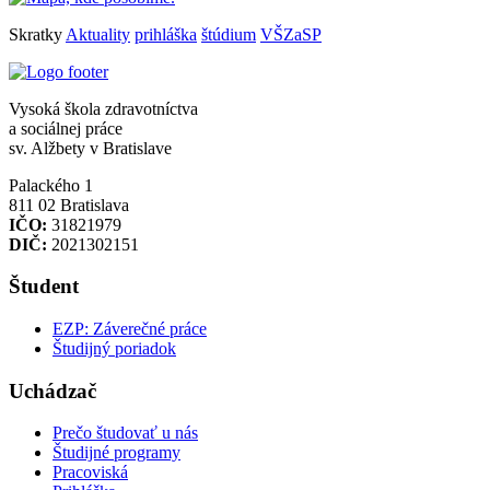
Skratky
Aktuality
prihláška
štúdium
VŠZaSP
Vysoká škola zdravotníctva
a sociálnej práce
sv. Alžbety v Bratislave
Palackého 1
811 02 Bratislava
IČO:
31821979
DIČ:
2021302151
Študent
EZP: Záverečné práce
Študijný poriadok
Uchádzač
Prečo študovať u nás
Študijné programy
Pracoviská