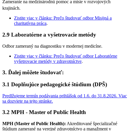
Zameranie na medzinárodnú pomoc a misie v rozvojových
krajinách.
Zistite viac v článku:
Prečo študovať odbor Misijná a
charitatívna práca
.
2.9 Laboratórne a vyšetrovacie metódy
Odbor zameraný na diagnostiku v modernej medicíne.
Zistite viac v článku:
Prečo študovať odbor Laboratórne
vyšetrovacie metódy v zdravotníctve
.
3. Ďalej môžete študovať:
3.1 Doplňujúce pedagogické štúdium (DPŠ)
Predlžujeme termín podávania prihlášok od 1.6. do 31.8.2026. Viac
sa dozviete na tejto stránke.
3.2 MPH - Master of Public Health
MPH (Master of Public Health):
Akreditované špecializačné
štúdium zamerané na verejné zdravotníctvo a manažment v