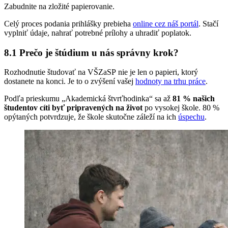
Zabudnite na zložité papierovanie.
Celý proces podania prihlášky prebieha
online cez náš portál
. Stačí
vyplniť údaje, nahrať potrebné prílohy a uhradiť poplatok.
8.1 Prečo je štúdium u nás správny krok?
Rozhodnutie študovať na VŠZaSP nie je len o papieri, ktorý
dostanete na konci. Je to o zvýšení vašej
hodnoty na trhu práce
.
Podľa prieskumu „Akademická štvrťhodinka“ sa až
81 % našich
študentov cíti byť pripravených na život
po vysokej škole. 80 %
opýtaných potvrdzuje, že škole skutočne záleží na ich
úspechu
.