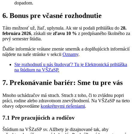
dopadom.
6. Bonus pre včasné rozhodnutie
Táto možnosť už, žiaľ, uplynula. Ak ste si podali prihlášku do
28.
februára 2026
, získali ste
zľavu 10 %
z predpísaného školného za
prvý semester štúdia.
Ďalšie informácie vrátane znenie smerník a doplňujúcich informácií
nájdete na naše stránke v sekcii
Oznamy
.
Ste rozhodnutí u nás študovať? Tu je Elektronická prihláška
na štúdium na VŠZaSP
.
7. Prekonávanie bariér: Sme tu pre vás
Mnoho uchádzačov má strach. Strach z toho, či to zvládnu popri
práci, rodine alebo zdravotnom znevýhodnení. Na VŠZaSP na tieto
obavy odpovedáme
konkrétnymi riešeniami
.
7.1 Pre pracujúcich a rodičov
Štúdium na VŠZaSP sv. Alžbety je dizajnované tak, aby