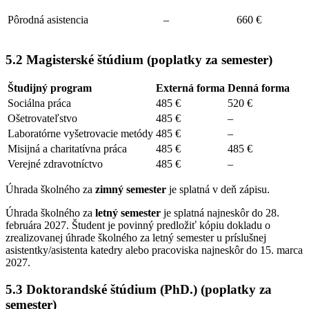
Pôrodná asistencia
–
660 €
5.2 Magisterské štúdium (poplatky za semester)
Študijný program
Externá forma
Denná forma
Sociálna práca
485 €
520 €
Ošetrovateľstvo
485 €
–
Laboratórne vyšetrovacie metódy
485 €
–
Misijná a charitatívna práca
485 €
485 €
Verejné zdravotníctvo
485 €
–
Úhrada školného za
zimný semester
je splatná v deň zápisu.
Úhrada školného za
letný semester
je splatná najneskôr do 28.
februára 2027. Študent je povinný predložiť kópiu dokladu o
zrealizovanej úhrade školného za letný semester u príslušnej
asistentky/asistenta katedry alebo pracoviska najneskôr do 15. marca
2027.
5.3 Doktorandské štúdium (PhD.) (poplatky za
semester)