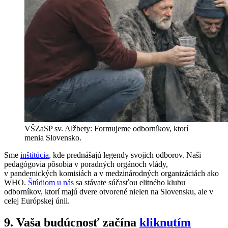
VŠZaSP sv. Alžbety: Formujeme odborníkov, ktorí
menia Slovensko.
Sme
inštitúcia
, kde prednášajú legendy svojich odborov. Naši
pedagógovia pôsobia v poradných orgánoch vlády,
v pandemických komisiách a v medzinárodných organizáciách ako
WHO.
Štúdiom u nás
sa stávate súčasťou elitného klubu
odborníkov, ktorí majú dvere otvorené nielen na Slovensku, ale v
celej Európskej únii.
9. Vaša budúcnosť začína
kliknutím