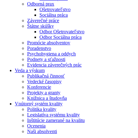
Odborná prax
Ošetrovateľstvo
Sociálna práca
Záverečné práce
Štátne skúšky
Odbor Ošetrovateľstvo
Odbor Sociálna práca
Promócie absolventov
Poradenstvo
Psychohygiena a oddych
Podnety a sťažnosti
Evidencia záverečných prác
Veda a výskum
Publikačná činnosť
Vedecké časopisy
Konferencie
Projekty a granty
Knižnica a študovňa
Vnútorný systém kvality
Politika kvality
Legislatíva systému kvality
Inštitúcie zamerané na kvalitu
Ocenenia
Naši absolventi