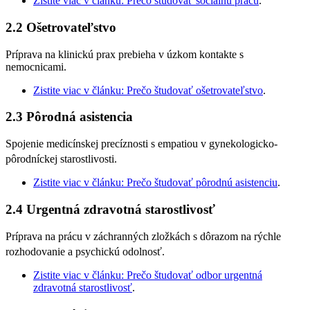
Zistite viac
v článku
: Prečo študovať sociálnu prácu
.
2.2 Ošetrovateľstvo
Príprava na klinickú prax prebieha v úzkom kontakte s
nemocnicami.
Zistite viac v článku:
Prečo študovať ošetrovateľstvo
.
2.3 Pôrodná asistencia
Spojenie medicínskej precíznosti s empatiou v gynekologicko-
pôrodníckej starostlivosti.
Zistite viac v článku:
Prečo študovať
pôrodn
ú asistenciu
.
2.4 Urgentná zdravotná starostlivosť
Príprava na prácu v záchranných zložkách s dôrazom na rýchle
rozhodovanie a psychickú odolnosť.
Zistite viac v článku:
Prečo študovať odbor urgentná
zdravotná starostlivosť
.