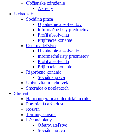
Občianske združenie
Aktivity
Uchádzač
Sociálna práca
Uplatnenie absolventov
Informačné listy predmetov
Profil absolventa
Prijímacie konanie
Ošetrovateľstvo
Uplatnenie absolventov
Informačné listy predmetov
Profil absolventa
Prijímacie konanie
Rigorózne konanie
Sociálna práca
Univerzita tretieho veku
Smernica o poplatkoch
Študenti
Harmonogram akademického roku
Potvrdenia a žiadosti
Rozvrh
Termíny skúšok
Učebné plány
Ošetrovateľstvo
Sociálna práca