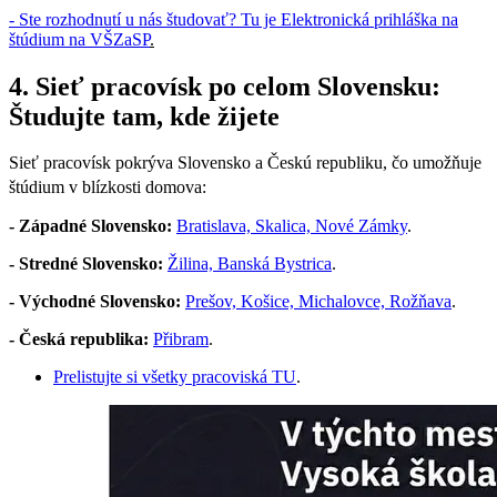
-
Ste rozhodnutí u nás študovať? Tu je Elektronická prihláška na
štúdium na VŠZaSP
.
4. Sieť pracovísk po celom Slovensku:
Študujte tam, kde žijete
Sieť pracovísk pokrýva Slovensko a Českú republiku, čo umožňuje
štúdium v blízkosti domova:
- Západné Slovensko:
Bratislava, Skalica, Nové Zámky
.
- Stredné Slovensko:
Žilina, Banská Bystrica
.
- Východné Slovensko:
Prešov, Košice, Michalovce, Rožňava
.
- Česká republika:
Přibram
.
Prelistujte si všetky pracoviská TU
.