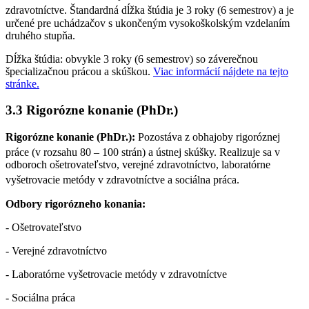
zdravotníctve.
Štandardná dĺžka štúdia je 3 roky (6 semestrov) a je
určené pre uchádzačov s ukončeným vysokoškolským vzdelaním
druhého stupňa.
Dĺžka štúdia: obvykle 3 roky (6 semestrov) so záverečnou
špecializačnou prácou a skúškou.
Viac informácií nájdete na tejto
stránke.
3.3 Rigorózne konanie (PhDr.)
Rigorózne konanie (PhDr.):
Pozostáva z obhajoby rigoróznej
práce (v rozsahu 80 – 100 strán) a ústnej skúšky.
Realizuje sa v
odboroch ošetrovateľstvo, verejné zdravotníctvo, laboratórne
vyšetrovacie metódy v zdravotníctve a sociálna práca.
Odbory rigorózneho konania:
- Ošetrovateľstvo
- Verejné zdravotníctvo
- Laboratórne vyšetrovacie metódy v zdravotníctve
- Sociálna práca