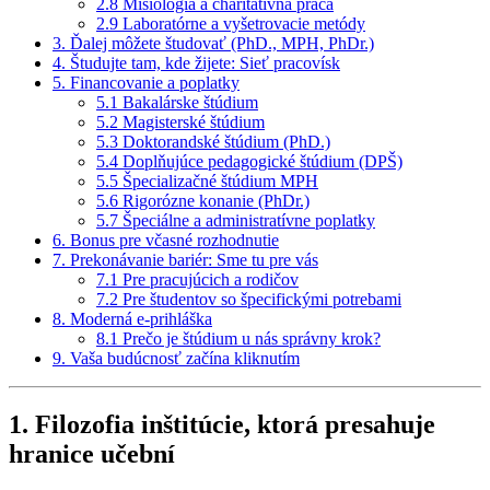
2.8 Misiológia a charitatívna práca
2.9 Laboratórne a vyšetrovacie metódy
3. Ďalej môžete študovať (PhD., MPH, PhDr.)
4. Študujte tam, kde žijete: Sieť pracovísk
5. Financovanie a poplatky
5.1 Bakalárske štúdium
5.2 Magisterské štúdium
5.3 Doktorandské štúdium (PhD.)
5.4 Doplňujúce pedagogické štúdium (DPŠ)
5.5 Špecializačné štúdium MPH
5.6 Rigorózne konanie (PhDr.)
5.7 Špeciálne a administratívne poplatky
6. Bonus pre včasné rozhodnutie
7. Prekonávanie bariér: Sme tu pre vás
7.1 Pre pracujúcich a rodičov
7.2 Pre študentov so špecifickými potrebami
8. Moderná e-prihláška
8.1 Prečo je štúdium u nás správny krok?
9. Vaša budúcnosť začína kliknutím
1. Filozofia inštitúcie, ktorá presahuje
hranice učební