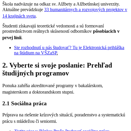
Škola nadväzuje na odkaz sv. Alžbety a Alžbetínskej univerzity.
Aktuálne prevádzkuje
33 humanitárnych a rozvojových projektov v
14 krajinách sveta
.
Študenti získavajú teoretické vedomosti a sú formovaní
prostredníctvom reálnych skúseností odborníkov
pôsobiacich v
prvej línii
.
Ste rozhodnutí u nás študovať? Tu je Elektronická prihláška
na štúdium na VŠZaSP
.
2. Vyberte si svoje poslanie: Prehľad
študijných programov
Ponuka zahŕňa akreditované programy v bakalárskom,
magisterskom a doktorandskom stupni.
2.1 Sociálna práca
Príprava na riešenie krízových situácií, poradenstvo a systematickú
prácu s mládežou či seniormi.