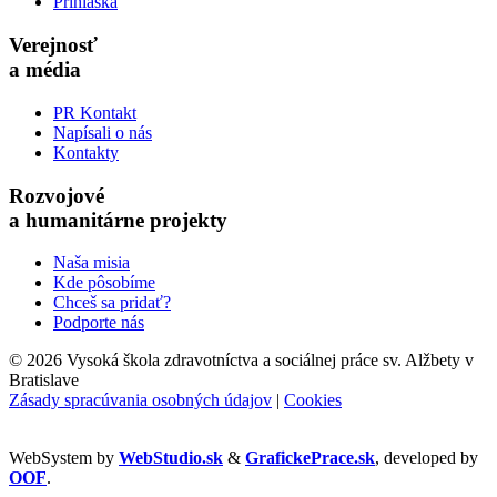
Prihláška
Verejnosť
a média
PR Kontakt
Napísali o nás
Kontakty
Rozvojové
a humanitárne projekty
Naša misia
Kde pôsobíme
Chceš sa pridať?
Podporte nás
©
2026 Vysoká škola zdravotníctva a sociálnej práce sv. Alžbety v
Bratislave
Zásady spracúvania osobných údajov
|
Cookies
WebSystem by
WebStudio.sk
&
GrafickePrace.sk
, developed by
OOF
.