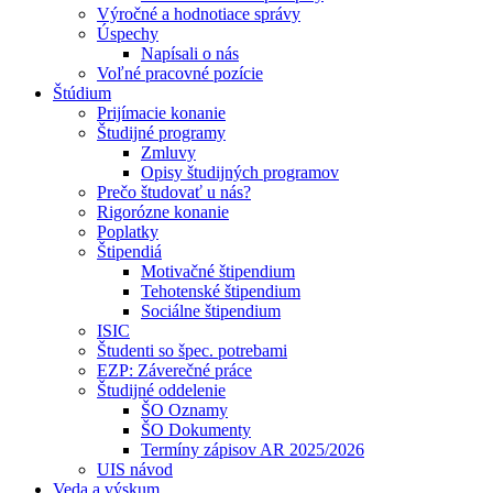
Výročné a hodnotiace správy
Úspechy
Napísali o nás
Voľné pracovné pozície
Štúdium
Prijímacie konanie
Študijné programy
Zmluvy
Opisy študijných programov
Prečo študovať u nás?
Rigorózne konanie
Poplatky
Štipendiá
Motivačné štipendium
Tehotenské štipendium
Sociálne štipendium
ISIC
Študenti so špec. potrebami
EZP: Záverečné práce
Študijné oddelenie
ŠO Oznamy
ŠO Dokumenty
Termíny zápisov AR 2025/2026
UIS návod
Veda a výskum