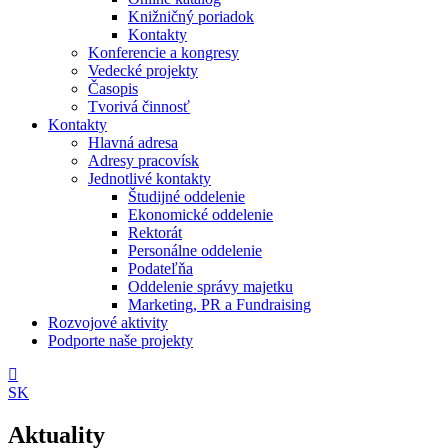
Knižničný poriadok
Kontakty
Konferencie a kongresy
Vedecké projekty
Časopis
Tvorivá činnosť
Kontakty
Hlavná adresa
Adresy pracovísk
Jednotlivé kontakty
Študijné oddelenie
Ekonomické oddelenie
Rektorát
Personálne oddelenie
Podateľňa
Oddelenie správy majetku
Marketing, PR a Fundraising
Rozvojové aktivity
Podporte naše projekty
SK
Aktuality