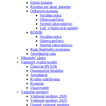
Etická komisia
Komisia pre akad. integritu
Odborová komisia
Sociálna práca
Ošetrovateľstvo
Verejné zdravotníctvo
Lab. vyšetrovacie metódy
ROHIK
Sociálna práca
Ošetrovateľstvo
Verejné zdravotníctvo
Rada študijného programu
Akreditačná rada
Dlhodobý zámer
Vnútorný systém kvality
Členovia RVSZK
Organizačná štruktúra
Akreditácie
Kvalita vzdelávania
Kontrola
Ukazovatele
Vnútorné predpisy
Vnútorné predpisy 2026
Vnútorné predpisy 2025
Ostatné vnútorné predpisy