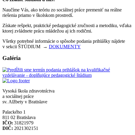
Naučíme Vás, ako teóriu zo sociálnej práce premeniť na reálne
riešenia priamo v školskom prostredí.
Získate rešpekt, praktické pedagogické zručnosti a metodiku, vďaka
ktorej zvládnete prácu mládežou aj ich rodičmi.
Všetky potrebné informácie o spôsobe podania prihlášky nájdete
v sekcii ŠTÚDIUM ‎ →
DOKUMENTY
Galéria
Vysoká škola zdravotníctva
a sociálnej práce
sv. Alžbety v Bratislave
Palackého 1
811 02 Bratislava
IČO:
31821979
DIČ:
2021302151