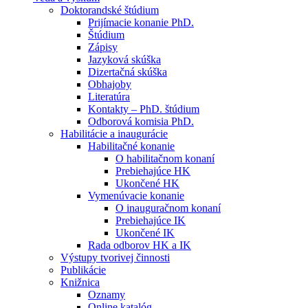
Doktorandské štúdium
Prijímacie konanie PhD.
Štúdium
Zápisy
Jazyková skúška
Dizertačná skúška
Obhajoby
Literatúra
Kontakty – PhD. štúdium
Odborová komisia PhD.
Habilitácie a inaugurácie
Habilitačné konanie
O habilitačnom konaní
Prebiehajúce HK
Ukončené HK
Vymenúvacie konanie
O inauguračnom konaní
Prebiehajúce IK
Ukončené IK
Rada odborov HK a IK
Výstupy tvorivej činnosti
Publikácie
Knižnica
Oznamy
Online katalóg