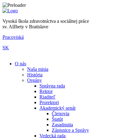
Vysoká škola zdravotníctva a sociálnej práce
sv. Alžbety v Bratislave
Pracoviská
SK
|
O nás
Naša misia
História
Orgány
Správna rada
Rektor
Riaditeľ
Prorektori
Akademický senát
Členovia
Štatút
Zasadnutia
Zápisnice a Správy
Vedecká rada