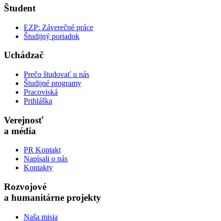
Študent
EZP: Záverečné práce
Študijný poriadok
Uchádzač
Prečo študovať u nás
Študijné programy
Pracoviská
Prihláška
Verejnosť
a média
PR Kontakt
Napísali o nás
Kontakty
Rozvojové
a humanitárne projekty
Naša misia