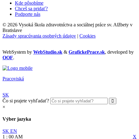
Kde pôsobíme
Chceš sa pridať?
Podporte nás
©
2026 Vysoká škola zdravotníctva a sociálnej práce sv. Alžbety v
Bratislave
Zásady spracúvania osobných údajov
|
Cookies
WebSystem by
WebStudio.sk
&
GrafickePrace.sk
, developed by
OOF
.
Pracoviská
SK
Čo si prajete vyhľadať?
×
Výber jazyka
SK
EN
1
:
00
AM
X