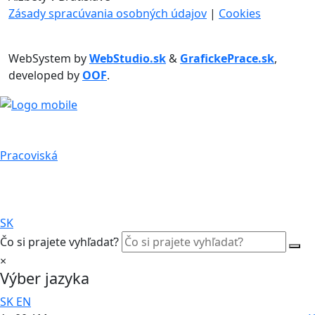
Zásady spracúvania osobných údajov
|
Cookies
WebSystem by
WebStudio.sk
&
GrafickePrace.sk
,
developed by
OOF
.
Pracoviská
SK
Čo si prajete vyhľadať?
×
Výber jazyka
SK
EN