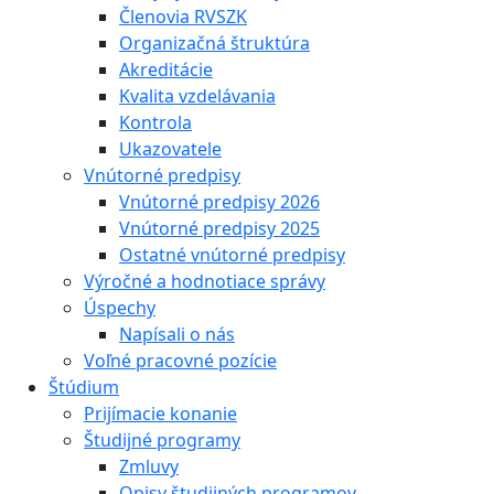
Členovia RVSZK
Organizačná štruktúra
Akreditácie
Kvalita vzdelávania
Kontrola
Ukazovatele
Vnútorné predpisy
Vnútorné predpisy 2026
Vnútorné predpisy 2025
Ostatné vnútorné predpisy
Výročné a hodnotiace správy
Úspechy
Napísali o nás
Voľné pracovné pozície
Štúdium
Prijímacie konanie
Študijné programy
Zmluvy
Opisy študijných programov