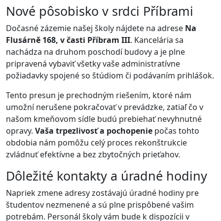
Nové pôsobisko v srdci Příbrami
Dočasné zázemie našej školy nájdete na adrese
Na
Flusárně 168, v časti Příbram III
. Kancelária sa
nachádza na druhom poschodí budovy a je plne
pripravená vybaviť všetky vaše administratívne
požiadavky spojené so štúdiom či podávaním prihlášok.
Tento presun je prechodným riešením, ktoré nám
umožní nerušene pokračovať v prevádzke, zatiaľ čo v
našom kmeňovom sídle budú prebiehať nevyhnutné
opravy.
Vaša trpezlivosť a pochopenie
počas tohto
obdobia nám pomôžu celý proces rekonštrukcie
zvládnuť efektívne a bez zbytočných prieťahov.
Dôležité kontakty a úradné hodiny
Napriek zmene adresy zostávajú úradné hodiny pre
študentov nezmenené a sú plne prispôbené vašim
potrebám. Personál školy vám bude k dispozícii v