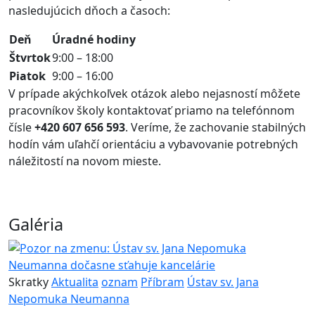
nasledujúcich dňoch a časoch:
Deň
Úradné hodiny
Štvrtok
9:00 – 18:00
Piatok
9:00 – 16:00
V prípade akýchkoľvek otázok alebo nejasností môžete
pracovníkov školy kontaktovať priamo na telefónnom
čísle
+420 607 656 593
. Veríme, že zachovanie stabilných
hodín vám uľahčí orientáciu a vybavovanie potrebných
náležitostí na novom mieste.
Galéria
Skratky
Aktualita
oznam
Příbram
Ústav sv. Jana
Nepomuka Neumanna