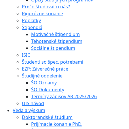
Prečo študovať u nás?
Rigorózne konanie
Poplatky
Štipendiá
Motivačné štipendium
Tehotenské štipendium
Sociálne štipendium
ISIC
Študenti so špec. potrebami
EZP: Záverečné práce
Študijné oddelenie
ŠO Oznamy
ŠO Dokumenty
Termíny zápisov AR 2025/2026
UIS návod
Veda a výskum
Doktorandské štúdium
Prijímacie konanie PhD.