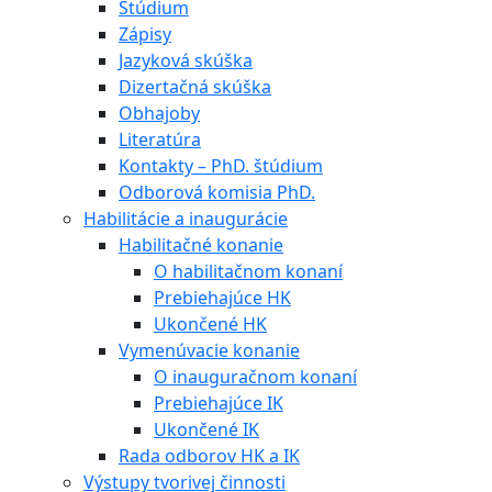
Štúdium
Zápisy
Jazyková skúška
Dizertačná skúška
Obhajoby
Literatúra
Kontakty – PhD. štúdium
Odborová komisia PhD.
Habilitácie a inaugurácie
Habilitačné konanie
O habilitačnom konaní
Prebiehajúce HK
Ukončené HK
Vymenúvacie konanie
O inauguračnom konaní
Prebiehajúce IK
Ukončené IK
Rada odborov HK a IK
Výstupy tvorivej činnosti