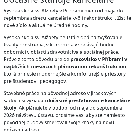
Vysoká škola sv. Alžbety v Příbrami mení od mája do
septembra adresu kancelárie kvôli rekonštrukcii. Zistite
nové sídlo a aktuálne úradné hodiny.
Vysoká škola sv. Alžbety neustále dbá na zvyšovanie
kvality prostredia, v ktorom sa vzdelávajú budúci
odborníci v oblasti zdravotníctva a sociálnej práce.
Práve z tohto dôvodu prejde
pracovisko v Příbrami v
najbližších mesiacoch plánovanou rekonštrukciou
,
ktorá prinesie modernejšie a komfortnejšie priestory
pre študentov i pedagógov.
Stavebné práce na pôvodnej adrese v Jiráskových
sadoch si vyžiadali
dočasné presťahovanie kancelárie
školy
. Ak plánujete v období od mája do septembra
2026 návštevu ústavu, prosíme vás, aby ste namiesto
pôvodnej budovy smerovali svoje kroky na novú
dočasnú adresu.