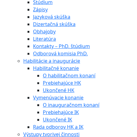
Štúdium
Zápisy
Jazyková skúška
Dizertačná skúška
Obhajoby
Literatúra
Kontakty – PhD. štúdium
Odborová komisia PhD.
Habilitácie a inaugurácie
Habilitačné konanie
O habilitačnom konaní
Prebiehajúce HK
Ukončené HK
Vymenúvacie konanie
O inauguračnom konaní
Prebiehajúce IK
Ukončené IK
Rada odborov HK a IK
Výstupy tvorivej činnosti