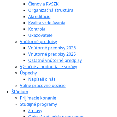
Členovia RVSZK
Organizačná štruktúra
Akreditácie
Kvalita vzdelávania
Kontrola
Ukazovatele
Vnútorné predpisy
Vnútorné predpisy 2026
Vnútorné predpisy 2025
Ostatné vnútorné predpisy
Výročné a hodnotiace správy
Úspechy
Napísali o nás
Voľné pracovné pozície
Štúdium
Prijímacie konanie
Študijné programy
Zmluvy
Opisy študijných programov