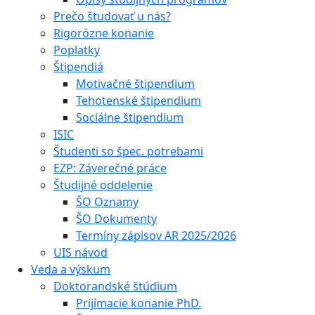
Prečo študovať u nás?
Rigorózne konanie
Poplatky
Štipendiá
Motivačné štipendium
Tehotenské štipendium
Sociálne štipendium
ISIC
Študenti so špec. potrebami
EZP: Záverečné práce
Študijné oddelenie
ŠO Oznamy
ŠO Dokumenty
Termíny zápisov AR 2025/2026
UIS návod
Veda a výskum
Doktorandské štúdium
Prijímacie konanie PhD.