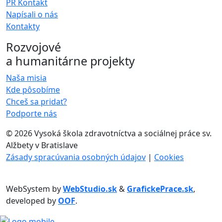
PR Kontakt
Napísali o nás
Kontakty
Rozvojové
a humanitárne projekty
Naša misia
Kde pôsobíme
Chceš sa pridať?
Podporte nás
©
2026 Vysoká škola zdravotníctva a sociálnej práce sv.
Alžbety v Bratislave
Zásady spracúvania osobných údajov
|
Cookies
WebSystem by
WebStudio.sk
&
GrafickePrace.sk
,
developed by
OOF
.