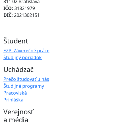
811 02 Bratislava
IČO:
31821979
DIČ:
2021302151
Študent
EZP: Záverečné práce
Študijný poriadok
Uchádzač
Prečo študovať u nás
Študijné programy
Pracoviská
Prihláška
Verejnosť
a média