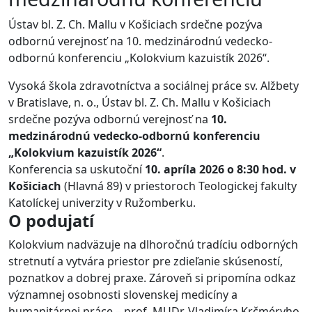
Ústav bl. Z. Ch. Mallu v Košiciach srdečne pozýva
odbornú verejnosť na 10. medzinárodnú vedecko-
odbornú konferenciu „Kolokvium kazuistík 2026“.
Vysoká škola zdravotníctva a sociálnej práce sv. Alžbety
v Bratislave, n. o., Ústav bl. Z. Ch. Mallu v Košiciach
srdečne pozýva odbornú verejnosť na
10.
medzinárodnú vedecko-odbornú konferenciu
„Kolokvium kazuistík 2026“
.
Konferencia sa uskutoční
10. apríla 2026 o 8:30 hod. v
Košiciach
(Hlavná 89) v priestoroch Teologickej fakulty
Katolíckej univerzity v Ružomberku.
O podujatí
Kolokvium nadväzuje na dlhoročnú tradíciu odborných
stretnutí a vytvára priestor pre zdieľanie skúseností,
poznatkov a dobrej praxe. Zároveň si pripomína odkaz
významnej osobnosti slovenskej medicíny a
humanitárnej práce – prof. MUDr. Vladimíra Krčméryho,